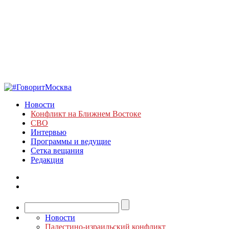
Новости
Конфликт на Ближнем Востоке
СВО
Интервью
Программы и ведущие
Сетка вещания
Редакция
Новости
Палестино-израильский конфликт