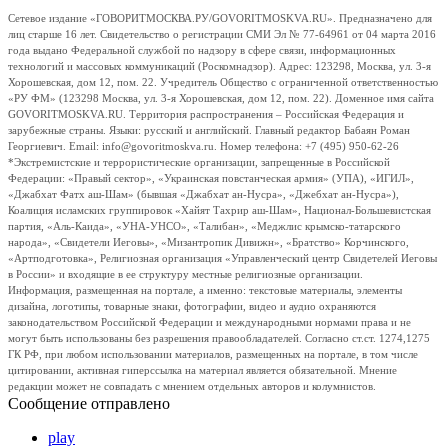
Сетевое издание «ГОВОРИТМОСКВА.РУ/GOVORITMOSKVA.RU». Предназначено для
лиц старше 16 лет. Свидетельство о регистрации СМИ Эл № 77-64961 от 04 марта 2016
года выдано Федеральной службой по надзору в сфере связи, информационных
технологий и массовых коммуникаций (Роскомнадзор). Адрес: 123298, Москва, ул. 3-я
Хорошевская, дом 12, пом. 22. Учредитель Общество с ограниченной ответственностью
«РУ ФМ» (123298 Москва, ул. 3-я Хорошевская, дом 12, пом. 22). Доменное имя сайта
GOVORITMOSKVA.RU. Территория распространения – Российская Федерация и
зарубежные страны. Языки: русский и английский. Главный редактор Бабаян Роман
Георгиевич. Email: info@govoritmoskva.ru. Номер телефона: +7 (495) 950-62-26
*Экстремистские и террористические организации, запрещенные в Российской
Федерации: «Правый сектор», «Украинская повстанческая армия» (УПА), «ИГИЛ»,
«Джабхат Фатх аш-Шам» (бывшая «Джабхат ан-Нусра», «Джебхат ан-Нусра»),
Коалиция исламских группировок «Хайят Тахрир аш-Шам», Национал-Большевистская
партия, «Аль-Каида», «УНА-УНСО», «Талибан», «Меджлис крымско-татарского
народа», «Свидетели Иеговы», «Мизантропик Дивижн», «Братство» Корчинского,
«Артподготовка», Религиозная организация «Управленческий центр Свидетелей Иеговы
в России» и входящие в ее структуру местные религиозные организации.
Информация, размещенная на портале, а именно: текстовые материалы, элементы
дизайна, логотипы, товарные знаки, фотографии, видео и аудио охраняются
законодательством Российской Федерации и международными нормами права и не
могут быть использованы без разрешения правообладателей. Согласно ст.ст. 1274,1275
ГК РФ, при любом использовании материалов, размещенных на портале, в том числе
цитировании, активная гиперссылка на материал является обязательной. Мнение
редакции может не совпадать с мнением отдельных авторов и колумнистов.
Сообщение отправлено
play