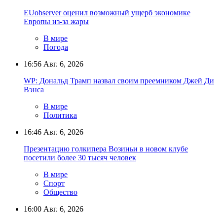
EUobserver оценил возможный ущерб экономике
Европы из-за жары
В мире
Погода
16:56
Авг. 6, 2026
WP: Дональд Трамп назвал своим преемником Джей Ди
Вэнса
В мире
Политика
16:46
Авг. 6, 2026
Презентацию голкипера Возиньи в новом клубе
посетили более 30 тысяч человек
В мире
Спорт
Общество
16:00
Авг. 6, 2026