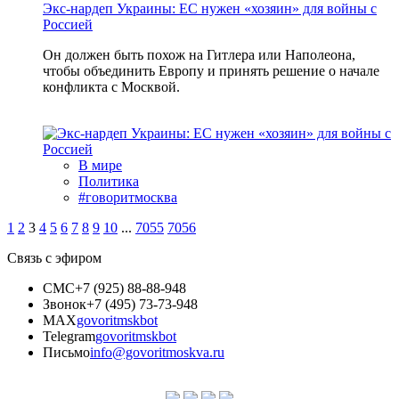
Экс-нардеп Украины: ЕС нужен «хозяин» для войны с
Россией
Он должен быть похож на Гитлера или Наполеона,
чтобы объединить Европу и принять решение о начале
конфликта с Москвой.
В мире
Политика
#говоритмосква
1
2
3
4
5
6
7
8
9
10
...
7055
7056
Связь с эфиром
СМС
+7 (925) 88-88-948
Звонок
+7 (495) 73-73-948
MAX
govoritmskbot
Telegram
govoritmskbot
Письмо
info@govoritmoskva.ru