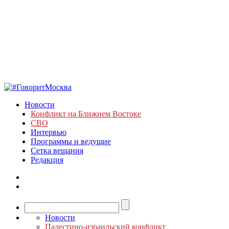
Новости
Конфликт на Ближнем Востоке
СВО
Интервью
Программы и ведущие
Сетка вещания
Редакция
Новости
Палестино-израильский конфликт