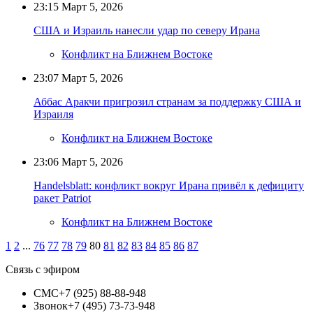
23:15
Март 5, 2026
США и Израиль нанесли удар по северу Ирана
Конфликт на Ближнем Востоке
23:07
Март 5, 2026
Аббас Аракчи пригрозил странам за поддержку США и
Израиля
Конфликт на Ближнем Востоке
23:06
Март 5, 2026
Handelsblatt: конфликт вокруг Ирана привёл к дефициту
ракет Patriot
Конфликт на Ближнем Востоке
1
2
...
76
77
78
79
80
81
82
83
84
85
86
87
Связь с эфиром
СМС
+7 (925) 88-88-948
Звонок
+7 (495) 73-73-948