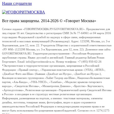
Наши слушатели
Все права защищены. 2014-2026 © «Говорит Москва»
Сетевое издание «ГОВОРИТМОСКВА.РУ/GOVORITMOSKVA.RU». Предназначено для
лиц старше 16 лет. Свидетельство о регистрации СМИ Эл № 77-64961 от 04 марта 2016
года выдано Федеральной службой по надзору в сфере связи, информационных
технологий и массовых коммуникаций (Роскомнадзор). Адрес: 123298, Москва, ул. 3-я
Хорошевская, дом 12, пом. 22. Учредитель Общество с ограниченной ответственностью
«РУ ФМ» (123298 Москва, ул. 3-я Хорошевская, дом 12, пом. 22). Доменное имя сайта
GOVORITMOSKVA.RU. Территория распространения – Российская Федерация и
зарубежные страны. Языки: русский и английский. Главный редактор Бабаян Роман
Георгиевич. Email: info@govoritmoskva.ru. Номер телефона: +7 (495) 950-62-26
*Экстремистские и террористические организации, запрещенные в Российской
Федерации: «Правый сектор», «Украинская повстанческая армия» (УПА), «ИГИЛ»,
«Джабхат Фатх аш-Шам» (бывшая «Джабхат ан-Нусра», «Джебхат ан-Нусра»),
Коалиция исламских группировок «Хайят Тахрир аш-Шам», Национал-Большевистская
партия, «Аль-Каида», «УНА-УНСО», «Талибан», «Меджлис крымско-татарского
народа», «Свидетели Иеговы», «Мизантропик Дивижн», «Братство» Корчинского,
«Артподготовка», Религиозная организация «Управленческий центр Свидетелей Иеговы
в России» и входящие в ее структуру местные религиозные организации.
Информация, размещенная на портале, а именно: текстовые материалы, элементы
дизайна, логотипы, товарные знаки, фотографии, видео и аудио охраняются
законодательством Российской Федерации и международными нормами права и не
могут быть использованы без разрешения правообладателей. Согласно ст.ст. 1274,1275