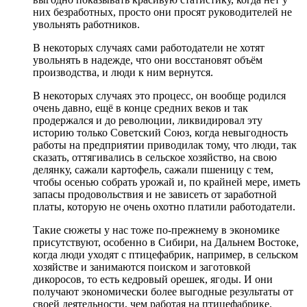
них безработных, просто они просят руководителей не
увольнять работников.
В некоторых случаях сами работодатели не хотят
увольнять в надежде, что они восстановят объём
производства, и люди к ним вернутся.
В некоторых случаях это процесс, он вообще родился
очень давно, ещё в конце средних веков и так
продержался и до революции, ликвидировал эту
историю только Советский Союз, когда невыгодность
работы на предприятии приводила
к тому, что люди, так
сказать, оттягивались в сельское хозяйство, на свою
делянку, сажали картофель, сажали пшеницу с тем,
чтобы осенью собрать урожай
и
,
по крайней мере
,
иметь
запасы продовольствия и не зависеть от заработной
платы, которую не очень охотно платили работодатели.
Такие сюжеты
у нас тоже по-прежнему в экономике
присутствуют, особенно в Сибири, на Дальнем Востоке,
когда люди уходят с птицефабрик, например, в сельском
хозяйстве и занимаются поиском и заготовкой
дикоросов, то есть кедровый орешек, ягоды.
И они
получают экономически более выгодные результаты от
своей деятельности, чем работая на птицефабрике.