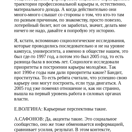
траектории профессиональной карьеры и, естественно,
материального дохода. А когда действительно они
много-много слышат со стороны о том, что кто-то там
по разным причинам, по знакомству, просто повезло,
лотерейный билет, вот он заработал, значит, делать мне
ничего
не надо, давайте я попробую эту историю.
Я, кстати, вспоминаю социологические исследования,
которые проводились
последовательно
и не на уровне
кампуса, университета, а именно в обществе нашем, это
был где-то 1997 год, а потом это был 2005 год, то есть
разница была в восемь лет.
Социологи
исследовали
приоритеты в построении карьеры молодёжи. Так
вот
1990-е годы нам дали приоритеты какие? Бандит,
проститутка. То есть ребята считали, что успешно свою
карьеру они могут построить, если туда двигаться. А
2005 год уже поменял отношение и, как ни странно,
вышла на первый уровень работа в силовых органах
власти.
Е.ВОЛГИНА:
Карьерные перспективы такие.
А.САФОНОВ:
Да, акценты такие. Это социальное
сообщество, оно же тоже обменивается информацией,
сравнивает усилия, результат. В этом контексте,