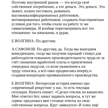
Поэтому внутренний рынок — это всегда
своё
собственное потребление, а это деньги.
Это деньги. Это
значит, нужно пестовать, развивать
высококвалифицированных работников,
мотивированных работников, создавать благоприятные
условия для того, чтобы ехали на работу те же
самые
зуммеры. И вообще пересматривать вот это
отношение: ты начальник, я дурак.
Е.ВОЛГИНА:
По-другому.
А.САФОНОВ:
По-другому, да. Тогда мы выиграем
конкуренцию, тогда мы получим хороший стимул для
работодателя повышать производительность труда не за
счёт снижения заработной платы и привлечения
очередных индусов, со всем уважением к их
труду
относясь
, а всё-таки продвигаясь вперёд и
создавая концепцию промышленного производства.
Е.ВОЛГИНА:
Интересная история именно про
современный рекрутинг у нас, то есть текущая
ситуация.
Никита пишет: «Сделал отклик на вакансию.
Мне ответил бот, начал задавать вопросы, и тут же
сервис предложил мне готовые ответы на свои
собственные вопросы. Круг замкнулся».И плюс ещё