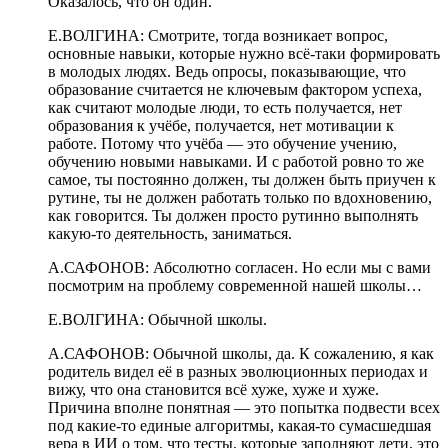
Оказалось, что он один.
Е.ВОЛГИНА:
Смотрите, тогда возникает вопрос,
основные навыки, которые нужно всё-таки формировать
в молодых людях. Ведь опросы, показывающие, что
образование считается не ключевым фактором успеха,
как считают молодые люди, то есть получается, нет
образования к учёбе, получается, нет мотивации к
работе. Потому что учёба — это обучение учению,
обучению новыми навыками.
И с работой ровно то же
самое, ты постоянно должен, ты должен быть приучен к
рутине, ты не должен работать только по вдохновению,
как говорится. Ты должен просто рутинно выполнять
какую-то деятельность, заниматься.
А.САФОНОВ:
Абсолютно согласен. Но если мы с вами
посмотрим на проблему современной нашей школы…
Е.ВОЛГИНА:
Обычной школы.
А.САФОНОВ:
Обычной школы, да. К сожалению, я как
родитель
видел её
в разных эволюционных периодах и
вижу, что она становится всё хуже, хуже и хуже.
Причина вполне понятная — это попытка подвести всех
под какие-то единые алгоритмы, какая-то сумасшедшая
вера в ИИ о том, что тесты, которые заполняют дети, это