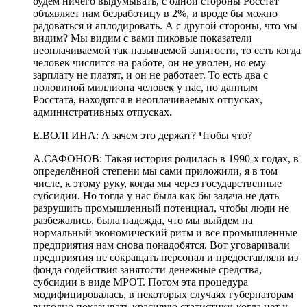
будем ничего выдумывать, с одной стороны Росстат
объявляет нам безработицу в 2%, и вроде бы можно
радоваться и аплодировать. А с другой стороны, что мы
видим? Мы видим с вами пиковые показатели
неоплачиваемой так называемой занятости, то есть когда
человек числится на работе, он не уволен, но ему
зарплату не платят, и он не работает.
То есть два с
половиной миллиона человек у нас, по данным
Росстата, находятся в неоплачиваемых отпусках,
административных отпусках.
Е.ВОЛГИНА:
А зачем это держат? Чтобы что?
А.САФОНОВ:
Такая история
родилась
в 1990-х годах, в
определённой степени мы сами приложили, я в том
числе, к этому руку, когда мы через государственные
субсидии
.
Н
о тогда у нас была как бы задача не дать
разрушить промышленный потенциал, чтобы люди не
разбежались, была надежда, что мы выйдем на
нормальный экономический ритм и все промышленные
предприятия нам снова понадобятся. Вот уговаривали
предприятия не сокращать персонал и предоставляли из
фонда содействия занятости денежные средства,
субсидии в виде МРОТ. Потом эта процедура
модифицировалась, в некоторых случаях губернаторам
выгодно показывать красивую статистику, когда нет у