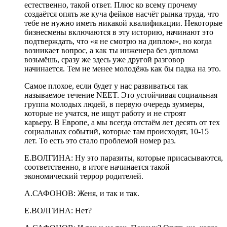
естественно, такой ответ. Плюс ко всему прочему
создаётся опять же куча фейков насчёт рынка труда, что
тебе не нужно иметь никакой квалификации. Некоторые
бизнесмены включаются в эту историю, начинают это
подтверждать, что «я не смотрю на диплом», но когда
возникает вопрос,
а как ты инженера без диплома
возьмёшь, сразу же здесь уже другой разговор
начинается.
Тем не менее
молодёжь как бы падка на это.
Самое плохое, если будет у нас развив
аться так
называемое течение
NEET
. Это устойчивая социальная
группа молодых людей, в первую очередь зуммеры,
которые не учатся, не ищут
работу и не строят
карьеру.
В Европе, а мы всегда отстаём
лет десять от тех
социальных событий, которые там происходят, 10-15
лет.
То есть это стало проблемой номер раз.
Е.ВОЛГИНА:
Ну это паразиты, которые присасываются,
соответственно, в итоге начинается такой
экономический террор родителей.
А.САФОНОВ:
Женя, и так и так.
Е.ВОЛГИНА:
Нет?