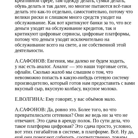
креативной сфере, там одежду делать, сумки делать,
обувь делать и так далее, но многие пытаются всё-таки
делать это как-то отдельно, самостоятельно, потому что
велики риски и слишком много средств уходит на
обслуживание. Как вот критикуют банки за то, что все
деньги уходят на обслуживание кредитов, так и
критикуют цифровые сервисы, цифровые платформы,
потому что деньги уходят исключительно на
обслуживание
всего на свете, а не собственной этой
деятельности.
А.САФОНОВ:
Евгения, мы далеко не будем ходить,
у
нас есть аналог. Аналог — это наши торговые сети,
офлайн. Сколько жалоб мы слышим о том, что
невозможно попасть в какую-нибудь сетевую систему
производителю, который готов нам предоставить с вами
вкусный сыр, вкусную колбасу, вкусное молоко.
Е.ВОЛГИНА:
Ему говорят, у вас объёмов мало.
А.САФОНОВ:
Да, ровно это. Более того, во что
превратились
эти сетевики? Они же ведь ни за что не
отвечают. Это сдача в аренду полок. По сути дела, что
такое платформа цифровая? Это сдача просто, условно,
вот этих гигабайтов в системе, в платформе. Всё. Ну да,
ещё они помогают собирать, соответственно, товары.