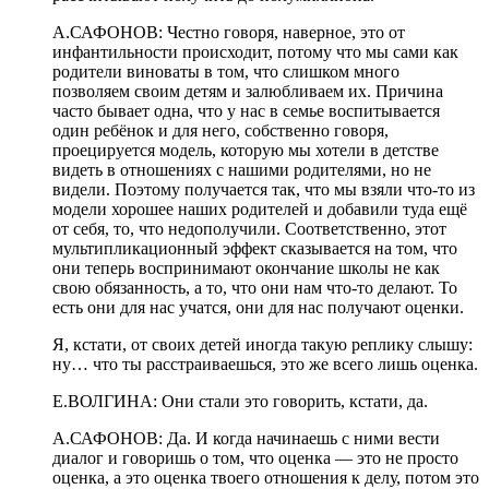
А.САФОНОВ:
Честно говоря, наверное, это от
инфантильности происходит, потому что
мы сами как
родители виноваты в том, что слишком много
позволяем своим детям и залюбливаем их. Причина
часто бывает одна, что у нас в семье воспитывается
один ребёнок и для него, собственно говоря,
проецируется модель, которую мы хотели в детстве
видеть в отношениях с нашими родителями, но не
видели. Поэтому получается так, что мы взяли что-то из
модели хорошее наших родителей и добавили туда ещё
от себя, то, что недополучили.
Соответственно, этот
мультипликационный эффект сказывается на том, что
они теперь воспринимают окончание школы не как
свою обязанность, а то, что они нам что-то делают. То
есть они для нас учатся, они для нас получают оценки.
Я, кстати, от своих
детей иногда такую реплику слышу:
ну… что ты расстраиваешься, это же всего лишь
оценка.
Е.ВОЛГИНА:
Они стали это говорить
, кстати, да
.
А.САФОНОВ:
Да. И когда начинаешь с ними вести
диалог и говоришь о том, что оценка — это не просто
оценка, а это оценка твоего отношения к делу, потом это