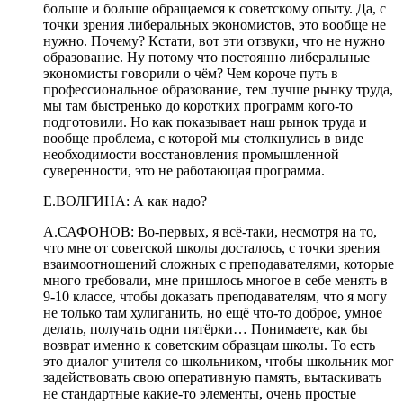
больше и больше обращаемся к советскому опыту. Да, с
точки зрения либеральных экономистов, это вообще не
нужно. Почему? Кстати, вот эти отзвуки, что не нужно
образование
. Н
у
потому что постоянно либеральные
экономисты говорили о чём? Чем короче путь в
профессиональное образование, тем лучше рынку труда,
мы там быстренько
до коротких программ кого-то
подготовили. Но как показывает наш рынок труда и
вообще проблема, с которой мы столкнулись в виде
необходимости восстановления промышленной
суверенности, это не работающая программа.
Е.ВОЛГИНА:
А как надо
?
А.САФОНОВ:
Во-первых, я всё-таки
, несмотря на то,
что мне от советской школы досталось, с точки зрения
взаимоотношений сложных с преподавателями, которые
много требовали, мне пришлось многое в себе менять в
9-10 классе, чтобы доказать преподавателям, что я могу
не только там хулиганить, но ещё что-то доброе, умное
делать, получать одни пятёрки… Понимаете, как бы
возврат именно к советским образцам школы. То есть
это диалог учителя со школьником, чтобы школьник мог
задействовать свою оперативную память, вытаскивать
не стандартные какие-то элементы, очень простые