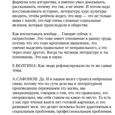
формулы или алгоритмы, а именно умел доказывать,
рассказывать, почему это так, а не иначе.
И потом надо
восстанавливать историю, литературу, курс культуры
вводить, чтобы ребёнок видел, что мир — это не только
мама с папой, это ещё очень сложные социальные
явления, которые происходили в обществе.
Как воспитывать вообще… Говорят сейчас о
патриотизме. Это тоже имеет отношение к рынку труда,
потому что это тоже креативное мышление, это
умение
выделять правильное от неправильного, а это
через опыт других. Когда ты читаешь литературу и ты
понимаешь. Это как в
науке.
Е.ВОЛГИНА:
Как люди рефлексировали на те же самые
темы.
А.САФОНОВ:
Да. И в нашем мозге строятся нейронные
связи, потому что по сути дела мы в литературном
произведении переживаем эту жизнь, мы
эмоционируем, говорим о том, что это правильно, это
неправильно, мы себя ставим на какое-то место. То есть
у нас при чтении книги нет готовой картинки, и это
развивает мозг, это
делает человека более адаптивным к
социальным проблемам, профессиональным проблемам.