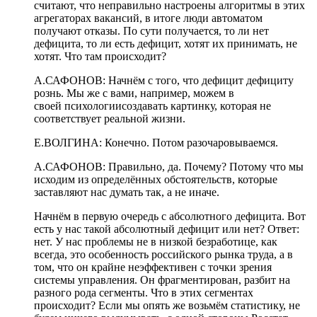
считают, что неправильно настроены алгоритмы в этих
агрегаторах вакансий, в итоге люди автоматом
получают отказы.
П
о сути получается, то ли нет
дефицита, то ли есть дефицит, хотят их принимать, не
хотят. Что там происходит?
А.САФОНОВ:
Начнём с того, что
дефицит дефициту
рознь.
Мы же с вами, например, можем в
своей
психологии
создавать картинку, которая не
соответствует реальной жизни.
Е.ВОЛГИНА:
Конечно. Потом разочаровываемся.
А.САФОНОВ:
Правильно, да. Почему? Потому что мы
исходим из определённых обстоятельств, которые
заставляют нас думать так, а не иначе.
Начнём в первую очередь с абсолютного дефицита. Вот
есть у нас такой абсолютный дефицит или нет? Ответ:
нет. У нас проблемы не в низкой безработице, как
всегда, это особенность российского рынка труда, а в
том, что он крайне неэффективен с точки зрения
системы управления. Он фрагментирован, разбит на
разного рода сегменты. Что в этих сегментах
происходит? Если мы опять же возьмём статистику, не