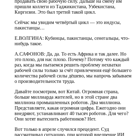
продавать свою рабочую силу.
Дальше на смену им
пришли коллеги из Таджикистана, Узбекистана,
Киргизии.
Это был третий такой цикл.
Сейчас мы увидим четвёртый
цикл — это индусы,
пакистанцы…
Е.ВОЛГИНА:
Кубинцы, пакистанцы, сенегальцы, что-
нибудь такое.
А.САФОНОВ:
Да, да. То есть Африка и так далее. Но
это плохо, для нас плохо. Почему? Потому что каждый
раз, когда мы пытаемся решить проблему
нехватки
рабочей силы только за счёт привлечения ещё большего
количества рабочей силы дёшево, мы напрочь забываем
о производительности труда.
Давайте посмотрим, вот Китай. Огромная страна,
больше миллиарда жителей, но в этой стране два
миллиона промышленных роботов. Два миллиона.
Представляете, какая огромная цифра. Ежегодно они
внедряют, устанавливают 40 тысяч роботов. Для чего?
Они хотят вытеснить работников? Нет.
Вот только в апреле случился прецедент. Суд
рассматривал ситуацию, при которой внедрение ИИ