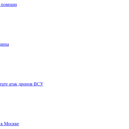
й помощи
нщина
ьтате атак дронов ВСУ
 к Москве