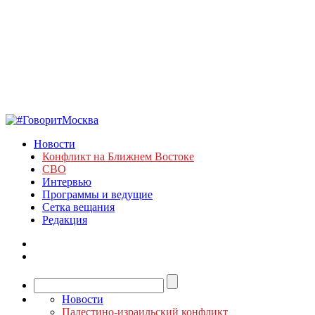
Новости
Конфликт на Ближнем Востоке
СВО
Интервью
Программы и ведущие
Сетка вещания
Редакция
Новости
Палестино-израильский конфликт