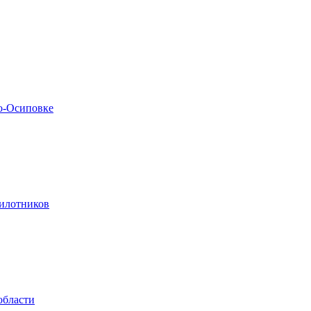
по-Осиповке
пилотников
области