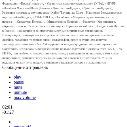
Федерации: «Правый сектор», «Украинская повстанческая армия» (УПА), «ИГИЛ»,
«Джабхат Фатх аш-Шам» (бывшая «Джабхат ан-Нусра», «Джебхат ан-Нусра»),
Коалиция исламских группировок «Хайят Тахрир аш-Шам», Национал-Большевистская
партия, «Аль-Каида», «УНА-УНСО», «Талибан», «Меджлис крымско-татарского
народа», «Свидетели Иеговы», «Мизантропик Дивижн», «Братство» Корчинского,
«Артподготовка», Религиозная организация «Управленческий центр Свидетелей Иеговы
в России» и входящие в ее структуру местные религиозные организации.
Информация, размещенная на портале, а именно: текстовые материалы, элементы
дизайна, логотипы, товарные знаки, фотографии, видео и аудио охраняются
законодательством Российской Федерации и международными нормами права и не
могут быть использованы без разрешения правообладателей. Согласно ст.ст. 1274,1275
ГК РФ, при любом использовании материалов, размещенных на портале, в том числе
цитировании, активная гиперссылка на материал является обязательной. Мнение
редакции может не совпадать с мнением отдельных авторов и колумнистов.
Сообщение отправлено
play
pause
mute
unmute
max volume
02:01
-01:27
repeat off