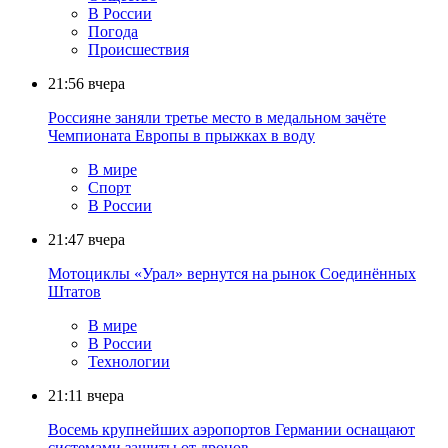
В России
Погода
Происшествия
21:56
вчера
Россияне заняли третье место в медальном зачёте
Чемпионата Европы в прыжках в воду
В мире
Спорт
В России
21:47
вчера
Мотоциклы «Урал» вернутся на рынок Соединённых
Штатов
В мире
В России
Технологии
21:11
вчера
Восемь крупнейших аэропортов Германии оснащают
системами защиты от дронов