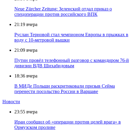
Neue Zürcher Zeitung: Зеленский отдал приказ о
спецоперации против российского ВПК
21:19
вчера
Руслан Терновой стал чемпионом Европы в прыжках в
воду с 10-метровой вышки
21:09
вчера
Путин провёл телефонный разговор с командиром 76-й
дивизии ВДВ Шихабидовым
18:36
вчера
В МИДе Польши раскритиковали призыв Сейма
перенести посольство России в Варшаве
Новости
23:55
вчера
Иран сообщил об «операции против целей врага» в
Ормузском проливе