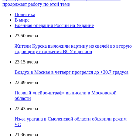
продолжает работу по этой теме
Политика
В мире
Военная операция России на Украине
23:50
вчера
Жители Курска выложили картину из свечей во вторую
годовщину вторжения ВСУ в регион
23:15
вчера
Воздух в Москве в четверг прогрелся до +30,7 градуса
22:49
вчера
Первый «нейро-штраф» выписали в Московской
области
22:43
вчера
Из-за урагана в Смоленской области объявили режим
ЧС
21:36
вчера