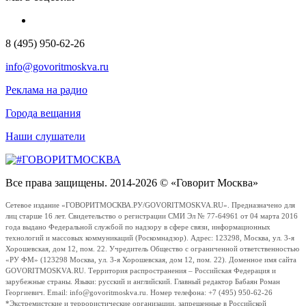
8 (495) 950-62-26
info@govoritmoskva.ru
Реклама на радио
Города вещания
Наши слушатели
Все права защищены. 2014-2026 © «Говорит Москва»
Сетевое издание «ГОВОРИТМОСКВА.РУ/GOVORITMOSKVA.RU». Предназначено для
лиц старше 16 лет. Свидетельство о регистрации СМИ Эл № 77-64961 от 04 марта 2016
года выдано Федеральной службой по надзору в сфере связи, информационных
технологий и массовых коммуникаций (Роскомнадзор). Адрес: 123298, Москва, ул. 3-я
Хорошевская, дом 12, пом. 22. Учредитель Общество с ограниченной ответственностью
«РУ ФМ» (123298 Москва, ул. 3-я Хорошевская, дом 12, пом. 22). Доменное имя сайта
GOVORITMOSKVA.RU. Территория распространения – Российская Федерация и
зарубежные страны. Языки: русский и английский. Главный редактор Бабаян Роман
Георгиевич. Email: info@govoritmoskva.ru. Номер телефона: +7 (495) 950-62-26
*Экстремистские и террористические организации, запрещенные в Российской