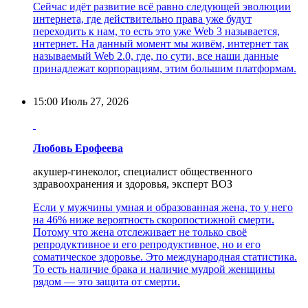
Сейчас идёт развитие всё равно следующей эволюции
интернета, где действительно права уже будут
переходить к нам, то есть это уже Web 3 называется,
интернет. На данный момент мы живём, интернет так
называемый Web 2.0, где, по сути, все наши данные
принадлежат корпорациям, этим большим платформам.
15:00
Июль 27, 2026
Любовь Ерофеева
акушер-гинеколог, специалист общественного
здравоохранения и здоровья, эксперт ВОЗ
Если у мужчины умная и образованная жена, то у него
на 46% ниже вероятность скоропостижной смерти.
Потому что жена отслеживает не только своё
репродуктивное и его репродуктивное, но и его
соматическое здоровье. Это международная статистика.
То есть наличие брака и наличие мудрой женщины
рядом — это защита от смерти.