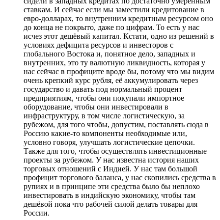
сидели в западных кредитах по достаточно умеренным
ставкам. И сейчас если мы заместили кредитование в
евро-долларах, то внутренним кредитным ресурсом оно
до конца не покрыто, даже по цифрам. То есть у нас
исчез этот дешёвый капитал. Кстати, одно из решений в
условиях дефицита ресурсов и инвесторов с
глобального Востока и, понятное дело, западных и
внутренних, это ту валютную ликвидность, которая у
нас сейчас в профиците вроде бы, потому что мы видим
очень крепкий курс рубля, её аккумулировать через
государство и давать под нормальный процент
предприятиям, чтобы они покупали импортное
оборудование, чтобы они инвестировали в
инфраструктуру, в том числе логистическую, за
рубежом, для того чтобы, допустим, поставлять сюда в
Россию какие-то компоненты необходимые или,
условно говоря, улучшать логистические цепочки.
Также для того, чтобы осуществлять инвестиционные
проекты за рубежом. У нас известна история наших
торговых отношений с Индией. У нас там большой
профицит торгового баланса, у нас скопились средства в
рупиях и в принципе эти средства было бы неплохо
инвестировать в индийскую экономику, чтобы там
дешёвой пока что рабочей силой делать товары для
России.