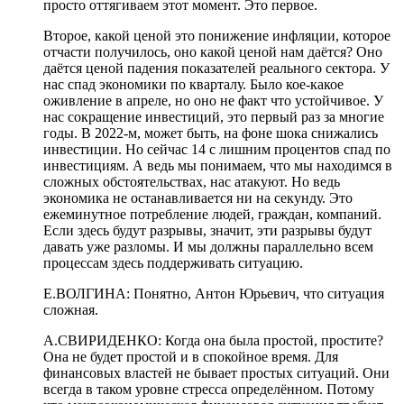
просто оттягиваем этот момент. Это первое.
Второе, какой ценой это понижение инфляции, которое
отчасти получилось, оно какой ценой нам даётся? Оно
даётся ценой падения показателей реального сектора. У
нас спад экономики по кварталу. Было кое-какое
оживление в апреле, но оно не факт что устойчивое. У
нас сокращение инвестиций, это первый раз за многие
годы. В 2022-м, может быть, на фоне шока снижались
инвестиции. Но сейчас 14 с лишним процентов спад по
инвестициям. А ведь мы понимаем, что мы находимся в
сложных обстоятельствах, нас атакуют. Но ведь
экономика не останавливается ни на секунду. Это
ежеминутное потребление людей, граждан, компаний.
Если здесь будут разрывы, значит, эти разрывы будут
давать уже разломы. И мы должны параллельно всем
процессам здесь поддерживать ситуацию.
Е.ВОЛГИНА: Понятно, Антон Юрьевич, что ситуация
сложная.
А.СВИРИДЕНКО: Когда она была простой, простите?
Она не будет простой и в спокойное время. Для
финансовых властей не бывает простых ситуаций. Они
всегда в таком уровне стресса определённом. Потому