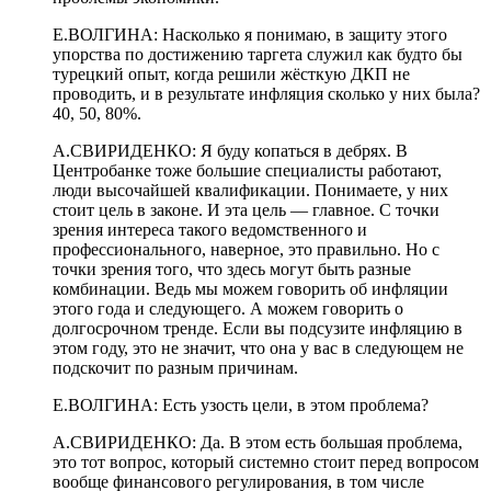
Е.ВОЛГИНА: Насколько я понимаю, в защиту этого
упорства по достижению таргета служил как будто бы
турецкий опыт, когда решили жёсткую ДКП не
проводить, и в результате инфляция сколько у них была?
40, 50, 80%.
А.СВИРИДЕНКО: Я буду копаться в дебрях. В
Центробанке тоже большие специалисты работают,
люди высочайшей квалификации. Понимаете, у них
стоит цель в законе. И эта цель — главное. С точки
зрения интереса такого ведомственного и
профессионального, наверное, это правильно. Но с
точки зрения того, что здесь могут быть разные
комбинации. Ведь мы можем говорить об инфляции
этого года и следующего. А можем говорить о
долгосрочном тренде. Если вы подсузите инфляцию в
этом году, это не значит, что она у вас в следующем не
подскочит по разным причинам.
Е.ВОЛГИНА: Есть узость цели, в этом проблема?
А.СВИРИДЕНКО: Да. В этом есть большая проблема,
это тот вопрос, который системно стоит перед вопросом
вообще финансового регулирования, в том числе