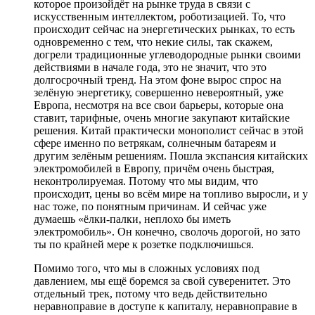
которое произойдёт на рынке труда в связи с
искусственным интеллектом, роботизацией. То, что
происходит сейчас на энергетических рынках, то есть
одновременно с тем, что некие силы, так скажем,
догрели традиционные углеводородные рынки своими
действиями в начале года, это не значит, что это
долгосрочный тренд. На этом фоне вырос спрос на
зелёную энергетику, совершенно невероятный, уже
Европа, несмотря на все свои барьеры, которые она
ставит, тарифные, очень многие закупают китайские
решения. Китай практически монополист сейчас в этой
сфере именно по ветрякам, солнечным батареям и
другим зелёным решениям. Пошла экспансия китайских
электромобилей в Европу, причём очень быстрая,
неконтролируемая. Потому что мы видим, что
происходит, цены во всём мире на топливо выросли, и у
нас тоже, по понятным причинам. И сейчас уже
думаешь «ёлки-палки, неплохо бы иметь
электромобиль». Он конечно, сволочь дорогой, но зато
ты по крайней мере к розетке подключишься.
Помимо того, что мы в сложных условиях под
давлением, мы ещё боремся за свой суверенитет. Это
отдельный трек, потому что ведь действительно
неравноправие в доступе к капиталу, неравноправие в