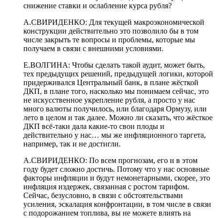
снижение ставки и ослабление курса рубля?
А.СВИРИДЕНКО: Для текущей макроэкономической
конструкции действительно это позволило бы в том
числе закрыть те вопросы и проблемы, которые мы
получаем в связи с внешними условиями.
Е.ВОЛГИНА: Чтобы сделать такой аудит, может быть,
тех предыдущих решений, предыдущей логики, которой
придерживался Центральный банк, в плане жёсткой
ДКП, в плане того, насколько мы понимаем сейчас, это
не искусственное укрепление рубля, а просто у нас
много валюты получилось, или благодаря Ормузу, или
лето в целом и так далее. Можно ли сказать, что жёсткое
ДКП всё-таки дала какие-то свои плоды и
действительно у нас… мы же инфляционного таргета,
например, так и не достигли.
А.СВИРИДЕНКО: По всем прогнозам, его и в этом
году будет сложно достичь. Потому что у нас основные
факторы инфляции и будут немонетарными, скорее, это
инфляция издержек, связанная с ростом тарифом.
Сейчас, безусловно, в связи с обстоятельствами
усиления, эскалация конфронтации, в том числе в связи
с подорожанием топлива, вы не можете влиять на