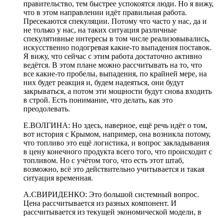
правительство, тем быстрее успокоятся люди. Но я вижу,
что в этом направлении идёт правильная работа.
Пресекаются спекуляции. Потому что часто у нас, да и
не только у нас, на таких ситуация различные
спекулятивные интересы в том числе реализовывались,
искусственно подогревая какие-то выпадения поставок.
Я вижу, что сейчас с этим работа достаточно активно
ведётся. В этом плане можно рассчитывать на то, что
все какие-то пробелы, выпадения, по крайней мере, на
них будет реакция и, будем надеяться, они будут
закрываться, а потом эти мощности будут снова входить
в строй. Есть понимание, что делать, как это
преодолевать.
Е.ВОЛГИНА: Но здесь, наверное, ещё речь идёт о том,
вот история с Крымом, например, она возникла потому,
что топливо это ещё логистика, и вопрос закладывания
в цену конечного продукта всего того, что происходит с
топливом. Но с учётом того, что есть этот штаб,
возможно, всё это действительно учитывается и такая
ситуация временная.
А.СВИРИДЕНКО: Это большой системный вопрос.
Цена рассчитывается из разных компонент. И
рассчитывается из текущей экономической модели, в