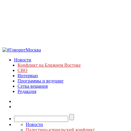
Новости
Конфликт на Ближнем Востоке
СВО
Интервью
Программы и ведущие
Сетка вещания
Редакция
Новости
Палестино-израильский конфликт