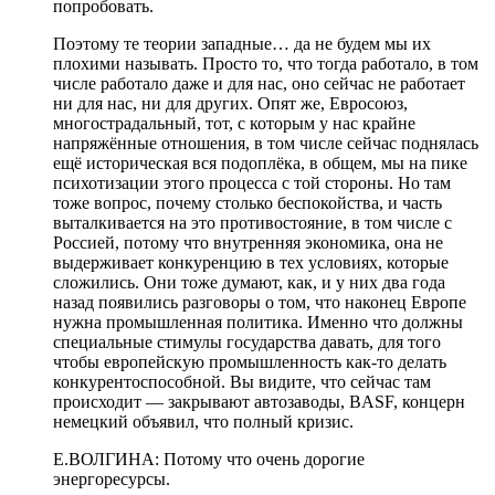
попробовать.
Поэтому те теории западные… да не будем мы их
плохими называть. Просто то, что тогда работало, в том
числе работало даже и для нас, оно сейчас не работает
ни для нас, ни для других. Опят же, Евросоюз,
многострадальный, тот, с которым у нас крайне
напряжённые отношения, в том числе сейчас поднялась
ещё историческая вся подоплёка, в общем, мы на пике
психотизации этого процесса с той стороны. Но там
тоже вопрос, почему столько беспокойства, и часть
выталкивается на это противостояние, в том числе с
Россией, потому что внутренняя экономика, она не
выдерживает конкуренцию в тех условиях, которые
сложились. Они тоже думают, как, и у них два года
назад появились разговоры о том, что наконец Европе
нужна промышленная политика. Именно что должны
специальные стимулы государства давать, для того
чтобы европейскую промышленность как-то делать
конкурентоспособной. Вы видите, что сейчас там
происходит — закрывают автозаводы, BASF, концерн
немецкий объявил, что полный кризис.
Е.ВОЛГИНА: Потому что очень дорогие
энергоресурсы.