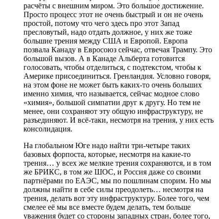
расчёты с внешним миром. Это большое достижение.
Просто процесс этот не очень быстрый и он не очень
простой, потому что чего здесь про этот Запад
пресловутый, надо отдать должное, у них же тоже
большие трения между США и Европой. Европа
позвала Канаду в Евросоюз сейчас, отвечая Трампу. Это
большой вызов. А в Канаде Альберта готовится
голосовать, чтобы отделиться, с подтекстом, чтобы к
Америке присоединиться. Гренландия. Условно говоря,
на этом фоне не может быть каких-то очень больших
именно химия, что называется, сейчас модное слово
«химия», большой симпатии друг к другу. Но тем не
менее, они сохраняют эту общую инфраструктуру, не
разъединяют. И всё-таки, несмотря на трения, у них есть
консолидация.
На глобальном Юге надо найти три-четыре таких
базовых форпоста, которые, несмотря на какие-то
трения… у всех же мелкие трения сохраняются, и в том
же БРИКС, в том же ШОС, и Россия даже со своими
партнёрами по ЕАЭС, мы по пошлинам спорим. Но мы
должны найти в себе силы преодолеть… несмотря на
трения, делать вот эту инфраструктуру. Более того, чем
смелее её мы все вместе будем делать, тем больше
уважения будет со стороны западных стран, более того,