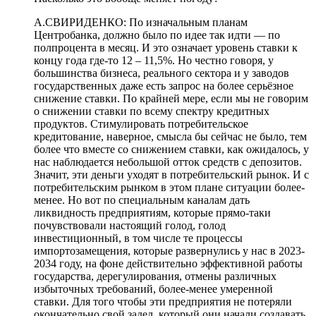
А.СВИРИДЕНКО: По изначальным планам
Центробанка, должно было по идее так идти — по
полпроцента в месяц. И это означает уровень ставки к
концу года где-то 12 – 11,5%. Но честно говоря, у
большинства бизнеса, реального сектора и у заводов
государственных даже есть запрос на более серьёзное
снижение ставки. По крайней мере, если мы не говорим
о снижении ставки по всему спектру кредитных
продуктов. Стимулировать потребительское
кредитование, наверное, смысла бы сейчас не было, тем
более что вместе со снижением ставки, как ожидалось, у
нас наблюдается небольшой отток средств с депозитов.
Значит, эти деньги уходят в потребительский рынок. И с
потребительским рынком в этом плане ситуации более-
менее. Но вот по специальным каналам дать
ликвидность предприятиям, которые прямо-таки
почувствовали настоящий голод, голод
инвестиционный, в том числе те процессы
импортозамещения, которые развернулись у нас в 2023-
2034 году, на фоне действительно эффективной работы
государства, дерегулирования, отмены различных
избыточных требований, более-менее умеренной
ставки. Для того чтобы эти предприятия не потеряли
окончательно свой задел, который они начали создавать,