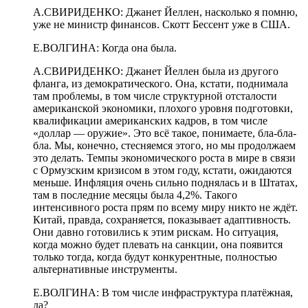
А.СВИРИДЕНКО: Джанет Йеллен, насколько я помню,
уже не министр финансов. Скотт Бессент уже в США.
Е.ВОЛГИНА: Когда она была.
А.СВИРИДЕНКО: Джанет Йеллен была из другого
фланга, из демократического. Она, кстати, поднимала
там проблемы, в том числе структурной отсталости
американской экономики, плохого уровня подготовки,
квалификации американских кадров, в том числе
«доллар — оружие». Это всё такое, понимаете, бла-бла-
бла. Мы, конечно, стесняемся этого, но мы продолжаем
это делать. Темпы экономического роста в мире в связи
с Ормузским кризисом в этом году, кстати, ожидаются
меньше. Инфляция очень сильно поднялась и в Штатах,
там в последние месяцы была 4,2%. Такого
интенсивного роста прям по всему миру никто не ждёт.
Китай, правда, сохраняется, показывает адаптивность.
Они давно готовились к этим рискам. Но ситуация,
когда можно будет плевать на санкции, она появится
только тогда, когда будут конкурентные, полностью
альтернативные инструменты.
Е.ВОЛГИНА: В том числе инфраструктура платёжная,
да?