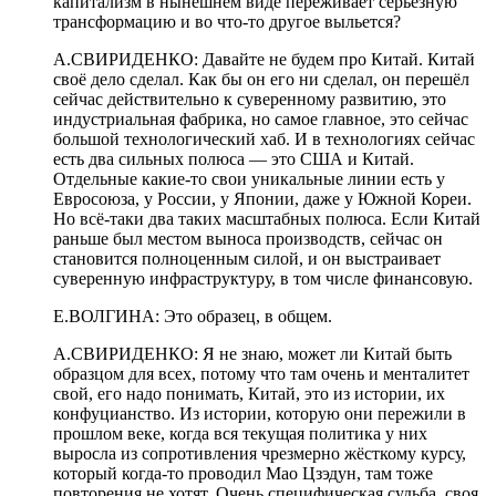
капитализм в нынешнем виде переживает серьёзную
трансформацию и во что-то другое выльется?
А.СВИРИДЕНКО: Давайте не будем про Китай. Китай
своё дело сделал. Как бы он его ни сделал, он перешёл
сейчас действительно к суверенному развитию, это
индустриальная фабрика, но самое главное, это сейчас
большой технологический хаб. И в технологиях сейчас
есть два сильных полюса — это США и Китай.
Отдельные какие-то свои уникальные линии есть у
Евросоюза, у России, у Японии, даже у Южной Кореи.
Но всё-таки два таких масштабных полюса. Если Китай
раньше был местом выноса производств, сейчас он
становится полноценным силой, и он выстраивает
суверенную инфраструктуру, в том числе финансовую.
Е.ВОЛГИНА: Это образец, в общем.
А.СВИРИДЕНКО: Я не знаю, может ли Китай быть
образцом для всех, потому что там очень и менталитет
свой, его надо понимать, Китай, это из истории, их
конфуцианство. Из истории, которую они пережили в
прошлом веке, когда вся текущая политика у них
выросла из сопротивления чрезмерно жёсткому курсу,
который когда-то проводил Мао Цзэдун, там тоже
повторения не хотят. Очень специфическая судьба, своя