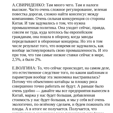
А.СВИРИДЕНКО: Там много чего. Там и налоги
высокие. Часто очень сложное регулирование, зеленая
повестка дорогая, сложно найти консенсус между
компаниями. Очень сильная конкуренция со стороны
Китая. И там задумались о том, что нужна
промышленная политика. Она уходит сейчас, правда,
совсем не туда, куда хотелось бы европейским
гражданам, она пошла в оборону, когда заводы
переделывают в оборонные концерны. Но это в том
числе результат того, что вовремя не задумались, как
вообще застимулировать свою промышленность. И это
при том, что там самые низкие ставки сейчас в мире,
2,5%, а было 2%.
Е.ВОЛГИНА: То, что сейчас происходит, на самом деле,
это естественное следствие того, по каким шаблонам и
параметрам вообще эта экономика выстраивалась?
Потому что объективно китайцы за плошку риса
совершенно точно работать не будут. А раньше было
очень удобно — давайте мы все предприятия вынесем в
Китай, маржа у нас будет большая, добавленная
стоимость у нас будет большая, и мы у себя всё очень
экологично, по-зелёному сделаем, и будем пожинать эти
плоды. А в итоге не получается. Получается, что