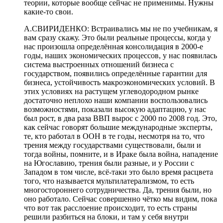
теории, которые вообще сейчас не применимы. Нужны
какие-то свои.
А.СВИРИДЕНКО: Встраивались мы не по учебникам, я
вам сразу скажу. Это были реальные процессы, когда у
нас произошла определённая консолидация в 2000-е
годы, наших экономических процессов, у нас появилась
система выстроенных отношений бизнеса с
государством, появились определённые гарантии для
бизнеса, устойчивость макроэкономических условий. В
этих условиях на растущем углеводородном рынке
достаточно неплохо наши компании воспользовались
возможностями, показали высокую адаптацию, у нас
был рост, в два раза ВВП вырос с 2000 по 2008 год. Это,
как сейчас говорят большие международные эксперты,
те, кто работал в ООН в те годы, несмотря на то, что
трения между государствами существовали, были и
тогда войны, помните, и в Ираке была война, нападение
на Югославию, трения были разные, и у России с
Западом в том числе, всё-таки это было время расцвета
того, что называется мультилатерализмом, то есть
многостороннего сотрудничества. Да, трения были, но
оно работало. Сейчас совершенно чётко мы видим, пока
что вот так расслоение происходит, то есть страны
решили разбиться на блоки, и там у себя внутри