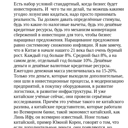
Есть набор условий стандартный, когда бизнес будет
инвестировать. И чего ты ни делай, ты можешь какими
угодно лозунгами кидаться, надо просто принимать
реальность. Ты должен давать определённые стимулы,
будь это какие-то налоговые вычеты, будь это дешёвые
кредитные ресурсы, будь это механизм конвертации
сбережений в инвестиции для того, чтобы бизнес
наращивал предложения. Наращивание предложения
равно системному снижению инфляции. Я вам замечу,
что в Китае в начале нашего 21 века был очень бурный
рост. Каждый год больше 8%. Средний был 8%, а на
самом деле, отдельный год больше 10%. Дешёвые
деньги и дешёвые валютные кредитные ресурсы.
Ежегодно денежная масса увеличивалась на 15-20%.
Только эти деньги, которые выходили дополнительные,
они шли в инвестиционные процессы, в модернизацию
предприятий, в покупку оборудования, в развитие
логистики, в развитие инфраструктуры. И уже
китайские учёные сейчас, они провели серьёзные
исследования. Причём это учёные такого не китайского
разлива, а китайские представители, которые работали
во Всемирном банке, такой экономист китайский, как
Линь Ифу, он всемирно известный. Ноне только
китайский, пример Южной Кореи, говорят о том, что
если дополнительные деньги, они появляются, но