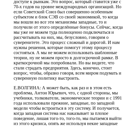
доступе к рынкам. Это вопрос, который ставится уже с
70-х годов на уровне международных организаций. Но
если Советский Союз был совершенно особенным
субъектом и блок СЭВ со своей экономикой, то когда
мы вошли во все эти механизмы западные, то и
получили от этого определённые бонусы. Сейчас, когда
мы уже не можем туда полноценно подключаться и
рассчитывать на них, мы, безусловно, говорим о
суверенитете. Это процесс сложный и дорогой. И нам
нужны решения, которые помогут этому процессу
состояться. А мы не можем использовать шаблонные
теории, ну не можем просто в долгосрочной рамке. В
краткосрочной мы попробовали. Но вы видите, что
стали страдать предприятия. Здесь, конечно, стоит
вопрос, чтобы, образно говоря, всем миром подумать и
суверенную политику выстроить.
Е.ВОЛГИНА: А может быть, как раз и в этом есть
проблема, Антон Юрьевич, что, с одной стороны, мы
учебники, толкователи, экономические теории и с 1991
года использовали прежние, западные, по западной
модели чтобы встроиться в эту систему. И получается,
когда западная система нас наказывает за плохое
поведение, лишая того-то, того-то, мы пытаемся выйти
из этого кризиса, опять же используя некие западные