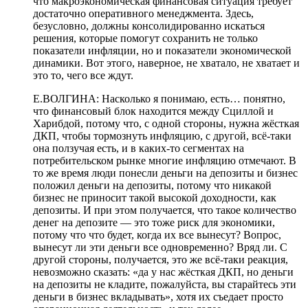
что макроэкономическая финансовая ситуация требует
достаточно оперативного менеджмента. Здесь,
безусловно, должны консолидированно искаться
решения, которые помогут сохранить не только
показатели инфляции, но и показатели экономической
динамики. Вот этого, наверное, не хватало, не хватает и
это то, чего все ждут.
Е.ВОЛГИНА: Насколько я понимаю, есть… понятно,
что финансовый блок находится между Сциллой и
Харибдой, потому что, с одной стороны, нужна жёсткая
ДКП, чтобы тормознуть инфляцию, с другой, всё-таки
она ползучая есть, и в каких-то сегментах на
потребительском рынке многие инфляцию отмечают. В
то же время люди понесли деньги на депозиты и бизнес
положил деньги на депозиты, потому что никакой
бизнес не приносит такой высокой доходности, как
депозиты. И при этом получается, что такое количество
денег на депозите — это тоже риск для экономики,
потому что что будет, когда их все вынесут? Вопрос,
вынесут ли эти деньги все одновременно? Вряд ли. С
другой стороны, получается, это же всё-таки реакция,
невозможно сказать: «да у нас жёсткая ДКП, но деньги
на депозиты не кладите, пожалуйста, вы старайтесь эти
деньги в бизнес вкладывать», хотя их съедает просто