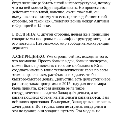
будет желание работать с этой инфраструктурой, потому
что на ней можно будет зарабатывать. Но процесс этот
действительно такой, конечно, очень тяжёлый, он
вымучивается, потому что есть противодействие с той
стороны, он такой как Столетняя война между Англией
и Францией в 14 веке.
Е.ВОЛГИНА: С другой стороны, нельзя же в принципе
говорить: мы построим свою инфраструктуру, когда нам
это позволят. Невозможно, мир вообще на конкуренции
держится.
А.СВИРИДЕНКО: Уже строим, сейчас, исходя из того,
что возможно. Просто больше идей, больше экспертов,
может быть, привлекать с того же глобального Юга,
создавать именно такие технологические хабы по всем
этим направлениям, расчётам и так далее, чтобы
быстрее-быстрее делать. Допустим, есть целеустойчивое
развитие, такая программа в 2015 году для всего мира
была принята, которая должна была такое
сотрудничество наладить: Запад даёт деньги, а все
развивающиеся страны на эти деньги развиваются. Там
всё плохо произошло. Во-первых, Запад деньги не очень
хочет давать. Во-вторых, многие страны, когда деньги
эти получают, они уходят в пустоту. Эта модель не