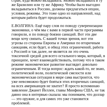
стран, куда можно вкладывать. Можно вкладывать в ту
же Бразилию или ту же Африку. Чтобы было выгодно
вкладываться в Россию, должны предлагаться опции,
условия, режимы. Это тоже одно из направлений, над
которым работа будет продолжаться.
Е.ВОЛГИНА: Ещё пару слов по поводу суверенизации
экономики, о чём мы с вами в первой части программы
говорили, и по поводу боязни санкций. Вот эти две
вещи хочу связать. С вашей точки зрения, вот эти
угрозы со стороны Европы и Америки по вторичным
санкциям, если будет, и обход этих ограничений, работа
с Россией и так далее, не является ли это очень
токсичной средой для всего остального мира, который, в
принципе, хочет взаимодействовать, потому что в таком
режиме экономическое развитие выглядит довольно
ограниченным. И тогда вопрос: ждать какой-то, не знаю,
политической воли, политической смелости или
экономическая ситуация в мире сама выстроится, что
уже невозможно будет бояться этих вторичных санкций,
на всех американцев не хватит? Я просто вспоминаю
заявление Джанет Йеллен, главы Минфина США, не так
давно она в интервью сказала: мы понимаем, что доллар
— это оружие, и для самих это уже становится
проблемой.