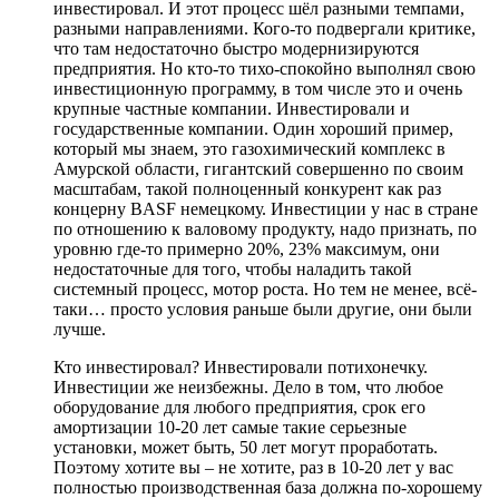
инвестировал. И этот процесс шёл разными темпами,
разными направлениями. Кого-то подвергали критике,
что там недостаточно быстро модернизируются
предприятия. Но кто-то тихо-спокойно выполнял свою
инвестиционную программу, в том числе это и очень
крупные частные компании. Инвестировали и
государственные компании. Один хороший пример,
который мы знаем, это газохимический комплекс в
Амурской области, гигантский совершенно по своим
масштабам, такой полноценный конкурент как раз
концерну BASF немецкому. Инвестиции у нас в стране
по отношению к валовому продукту, надо признать, по
уровню где-то примерно 20%, 23% максимум, они
недостаточные для того, чтобы наладить такой
системный процесс, мотор роста. Но тем не менее, всё-
таки… просто условия раньше были другие, они были
лучше.
Кто инвестировал? Инвестировали потихонечку.
Инвестиции же неизбежны. Дело в том, что любое
оборудование для любого предприятия, срок его
амортизации 10-20 лет самые такие серьезные
установки, может быть, 50 лет могут проработать.
Поэтому хотите вы – не хотите, раз в 10-20 лет у вас
полностью производственная база должна по-хорошему