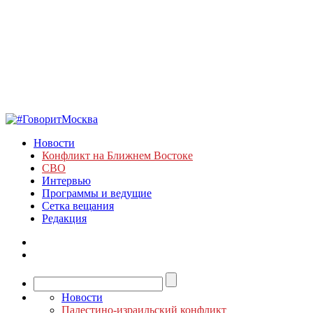
Новости
Конфликт на Ближнем Востоке
СВО
Интервью
Программы и ведущие
Сетка вещания
Редакция
Новости
Палестино-израильский конфликт