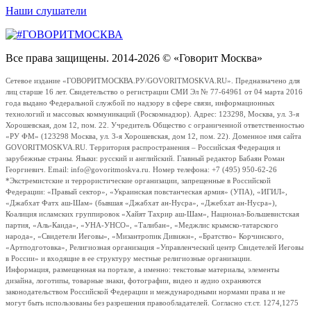
Наши слушатели
Все права защищены. 2014-2026 © «Говорит Москва»
Сетевое издание «ГОВОРИТМОСКВА.РУ/GOVORITMOSKVA.RU». Предназначено для
лиц старше 16 лет. Свидетельство о регистрации СМИ Эл № 77-64961 от 04 марта 2016
года выдано Федеральной службой по надзору в сфере связи, информационных
технологий и массовых коммуникаций (Роскомнадзор). Адрес: 123298, Москва, ул. 3-я
Хорошевская, дом 12, пом. 22. Учредитель Общество с ограниченной ответственностью
«РУ ФМ» (123298 Москва, ул. 3-я Хорошевская, дом 12, пом. 22). Доменное имя сайта
GOVORITMOSKVA.RU. Территория распространения – Российская Федерация и
зарубежные страны. Языки: русский и английский. Главный редактор Бабаян Роман
Георгиевич. Email: info@govoritmoskva.ru. Номер телефона: +7 (495) 950-62-26
*Экстремистские и террористические организации, запрещенные в Российской
Федерации: «Правый сектор», «Украинская повстанческая армия» (УПА), «ИГИЛ»,
«Джабхат Фатх аш-Шам» (бывшая «Джабхат ан-Нусра», «Джебхат ан-Нусра»),
Коалиция исламских группировок «Хайят Тахрир аш-Шам», Национал-Большевистская
партия, «Аль-Каида», «УНА-УНСО», «Талибан», «Меджлис крымско-татарского
народа», «Свидетели Иеговы», «Мизантропик Дивижн», «Братство» Корчинского,
«Артподготовка», Религиозная организация «Управленческий центр Свидетелей Иеговы
в России» и входящие в ее структуру местные религиозные организации.
Информация, размещенная на портале, а именно: текстовые материалы, элементы
дизайна, логотипы, товарные знаки, фотографии, видео и аудио охраняются
законодательством Российской Федерации и международными нормами права и не
могут быть использованы без разрешения правообладателей. Согласно ст.ст. 1274,1275