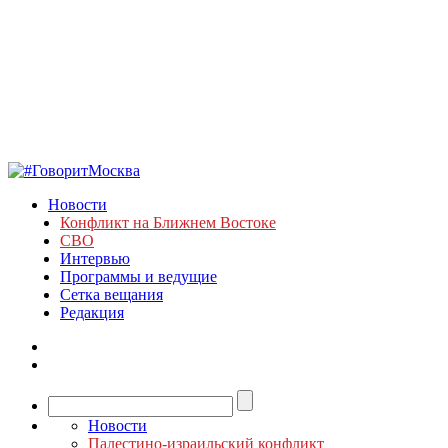
Новости
Конфликт на Ближнем Востоке
СВО
Интервью
Программы и ведущие
Сетка вещания
Редакция
Новости
Палестино-израильский конфликт