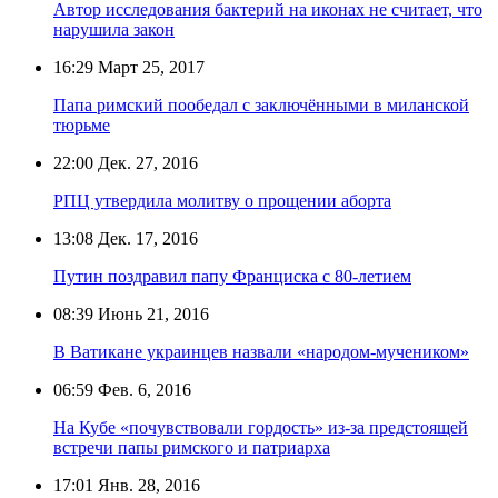
Автор исследования бактерий на иконах не считает, что
нарушила закон
16:29
Март 25, 2017
Папа римский пообедал с заключёнными в миланской
тюрьме
22:00
Дек. 27, 2016
РПЦ утвердила молитву о прощении аборта
13:08
Дек. 17, 2016
Путин поздравил папу Франциска с 80-летием
08:39
Июнь 21, 2016
В Ватикане украинцев назвали «народом-мучеником»
06:59
Фев. 6, 2016
На Кубе «почувствовали гордость» из-за предстоящей
встречи папы римского и патриарха
17:01
Янв. 28, 2016