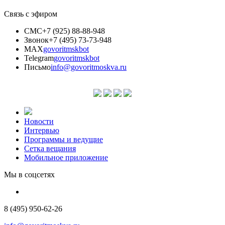
Связь с эфиром
СМС
+7 (925) 88-88-948
Звонок
+7 (495) 73-73-948
MAX
govoritmskbot
Telegram
govoritmskbot
Письмо
info@govoritmoskva.ru
Новости
Интервью
Программы и ведущие
Сетка вещания
Мобильное приложение
Мы в соцсетях
8 (495) 950-62-26