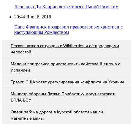
Леонардо Ди Каприо встретился с Папой Римским
20:44
Янв. 6, 2016
Папа Франциск поздравил православных христиан с
наступающим Рождеством
Песков назвал ситуацию с Wildberries и её продавцами
непростой
Мелони пригрозила приостановить действие Шенгена с
Испанией
Трамп: США хотят урегулирования конфликта на Украине
Министр обороны Литвы: Прибалтику могут атаковать
БПЛА ВСУ
Оперштаб: на дороге в Курской области нашли
магнитные мины