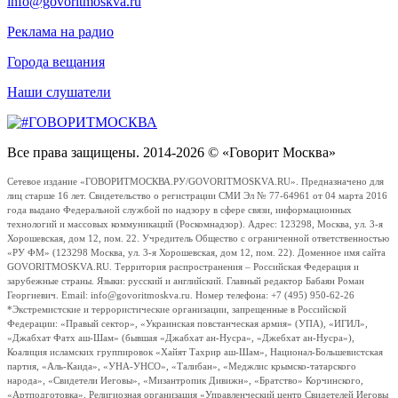
info@govoritmoskva.ru
Реклама на радио
Города вещания
Наши слушатели
Все права защищены. 2014-2026 © «Говорит Москва»
Сетевое издание «ГОВОРИТМОСКВА.РУ/GOVORITMOSKVA.RU». Предназначено для
лиц старше 16 лет. Свидетельство о регистрации СМИ Эл № 77-64961 от 04 марта 2016
года выдано Федеральной службой по надзору в сфере связи, информационных
технологий и массовых коммуникаций (Роскомнадзор). Адрес: 123298, Москва, ул. 3-я
Хорошевская, дом 12, пом. 22. Учредитель Общество с ограниченной ответственностью
«РУ ФМ» (123298 Москва, ул. 3-я Хорошевская, дом 12, пом. 22). Доменное имя сайта
GOVORITMOSKVA.RU. Территория распространения – Российская Федерация и
зарубежные страны. Языки: русский и английский. Главный редактор Бабаян Роман
Георгиевич. Email: info@govoritmoskva.ru. Номер телефона: +7 (495) 950-62-26
*Экстремистские и террористические организации, запрещенные в Российской
Федерации: «Правый сектор», «Украинская повстанческая армия» (УПА), «ИГИЛ»,
«Джабхат Фатх аш-Шам» (бывшая «Джабхат ан-Нусра», «Джебхат ан-Нусра»),
Коалиция исламских группировок «Хайят Тахрир аш-Шам», Национал-Большевистская
партия, «Аль-Каида», «УНА-УНСО», «Талибан», «Меджлис крымско-татарского
народа», «Свидетели Иеговы», «Мизантропик Дивижн», «Братство» Корчинского,
«Артподготовка», Религиозная организация «Управленческий центр Свидетелей Иеговы