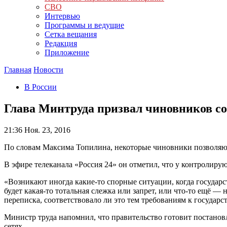
СВО
Интервью
Программы и ведущие
Сетка вещания
Редакция
Приложение
Главная
Новости
В России
Глава Минтруда призвал чиновников со
21:36
Ноя. 23, 2016
По словам Максима Топилина, некоторые чиновники позволяют
В эфире телеканала «Россия 24» он отметил, что у контролир
«Возникают иногда какие-то спорные ситуации, когда государ
будет какая-то тотальная слежка или запрет, или что-то ещё —
переписка, соответствовало ли это тем требованиям к государ
Министр труда напомнил, что правительство готовит постановл
сетях.