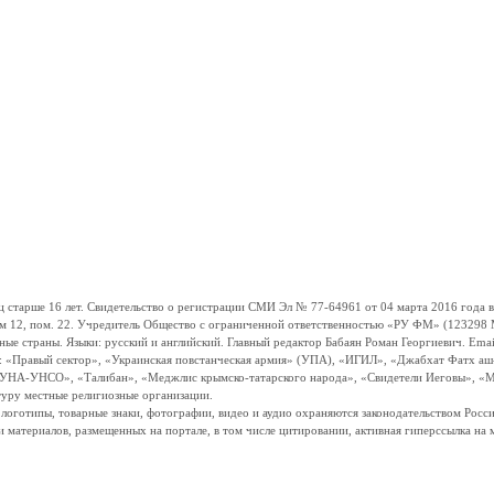
ше 16 лет. Свидетельство о регистрации СМИ Эл № 77-64961 от 04 марта 2016 года вы
ом 12, пом. 22. Учредитель Общество с ограниченной ответственностью «РУ ФМ» (123298 Мо
траны. Языки: русский и английский. Главный редактор Бабаян Роман Георгиевич. Email:
и: «Правый сектор», «Украинская повстанческая армия» (УПА), «ИГИЛ», «Джабхат Фатх а
«УНА-УНСО», «Талибан», «Меджлис крымско-татарского народа», «Свидетели Иеговы», «М
туру местные религиозные организации.
, логотипы, товарные знаки, фотографии, видео и аудио охраняются законодательством Ро
и материалов, размещенных на портале, в том числе цитировании, активная гиперссылка на 