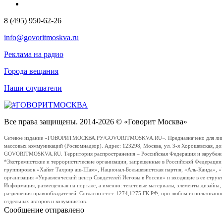
8 (495) 950-62-26
info@govoritmoskva.ru
Реклама на радио
Города вещания
Наши слушатели
Все права защищены. 2014-2026 © «Говорит Москва»
Сетевое издание «ГОВОРИТМОСКВА.РУ/GOVORITMOSKVA.RU». Предназначено для лиц стар
массовых коммуникаций (Роскомнадзор). Адрес: 123298, Москва, ул. 3-я Хорошевская, д
GOVORITMOSKVA.RU. Территория распространения – Российская Федерация и зарубежные с
*Экстремистские и террористические организации, запрещенные в Российской Федераци
группировок «Хайят Тахрир аш-Шам», Национал-Большевистская партия, «Аль-Каида», 
организация «Управленческий центр Свидетелей Иеговы в России» и входящие в ее струк
Информация, размещенная на портале, а именно: текстовые материалы, элементы дизайна
разрешения правообладателей. Согласно ст.ст. 1274,1275 ГК РФ, при любом использовани
отдельных авторов и колумнистов.
Сообщение отправлено