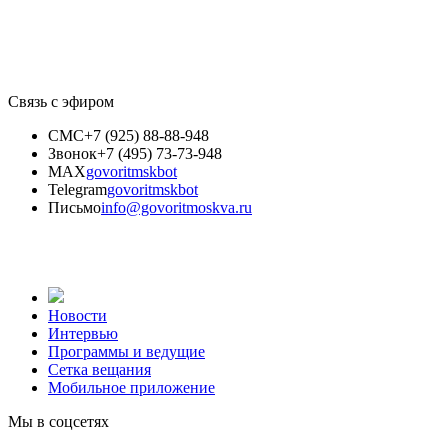
Связь с эфиром
СМС
+7 (925) 88-88-948
Звонок
+7 (495) 73-73-948
MAX
govoritmskbot
Telegram
govoritmskbot
Письмо
info@govoritmoskva.ru
Новости
Интервью
Программы и ведущие
Сетка вещания
Мобильное приложение
Мы в соцсетях