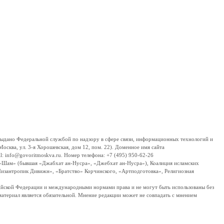
дано Федеральной службой по надзору в сфере связи, информационных технологий и
сква, ул. 3-я Хорошевская, дом 12, пом. 22). Доменное имя сайта
 info@govoritmoskva.ru. Номер телефона: +7 (495) 950-62-26
ш-Шам» (бывшая «Джабхат ан-Нусра», «Джебхат ан-Нусра»), Коалиция исламских
изантропик Дивижн», «Братство» Корчинского, «Артподготовка», Религиозная
ссийской Федерации и международными нормами права и не могут быть использованы без
материал является обязательной. Мнение редакции может не совпадать с мнением