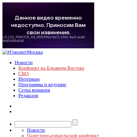
Новости
Конфликт на Ближнем Востоке
СВО
Интервью
Программы и ведущие
Сетка вещания
Редакция
Новости
Палестино-израильский конфликт