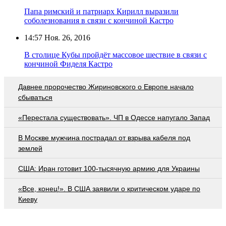
Папа римский и патриарх Кирилл выразили
соболезнования в связи с кончиной Кастро
14:57
Ноя. 26, 2016
В столице Кубы пройдёт массовое шествие в связи с
кончиной Фиделя Кастро
Давнее пророчество Жириновского о Европе начало
сбываться
«Перестала существовать». ЧП в Одессе напугало Запад
В Москве мужчина пострадал от взрыва кабеля под
землей
США: Иран готовит 100-тысячную армию для Украины
«Все, конец!». В США заявили о критическом ударе по
Киеву