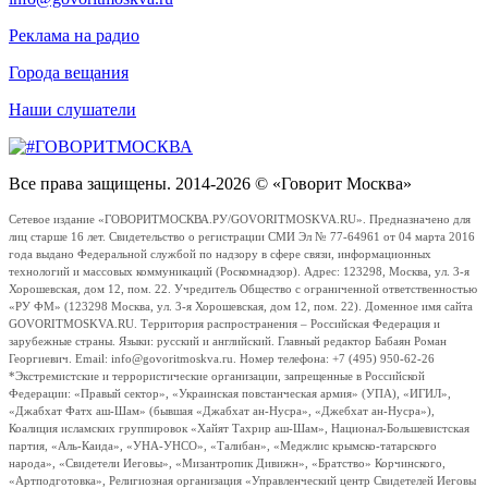
Реклама на радио
Города вещания
Наши слушатели
Все права защищены. 2014-2026 © «Говорит Москва»
Сетевое издание «ГОВОРИТМОСКВА.РУ/GOVORITMOSKVA.RU». Предназначено для
лиц старше 16 лет. Свидетельство о регистрации СМИ Эл № 77-64961 от 04 марта 2016
года выдано Федеральной службой по надзору в сфере связи, информационных
технологий и массовых коммуникаций (Роскомнадзор). Адрес: 123298, Москва, ул. 3-я
Хорошевская, дом 12, пом. 22. Учредитель Общество с ограниченной ответственностью
«РУ ФМ» (123298 Москва, ул. 3-я Хорошевская, дом 12, пом. 22). Доменное имя сайта
GOVORITMOSKVA.RU. Территория распространения – Российская Федерация и
зарубежные страны. Языки: русский и английский. Главный редактор Бабаян Роман
Георгиевич. Email: info@govoritmoskva.ru. Номер телефона: +7 (495) 950-62-26
*Экстремистские и террористические организации, запрещенные в Российской
Федерации: «Правый сектор», «Украинская повстанческая армия» (УПА), «ИГИЛ»,
«Джабхат Фатх аш-Шам» (бывшая «Джабхат ан-Нусра», «Джебхат ан-Нусра»),
Коалиция исламских группировок «Хайят Тахрир аш-Шам», Национал-Большевистская
партия, «Аль-Каида», «УНА-УНСО», «Талибан», «Меджлис крымско-татарского
народа», «Свидетели Иеговы», «Мизантропик Дивижн», «Братство» Корчинского,
«Артподготовка», Религиозная организация «Управленческий центр Свидетелей Иеговы