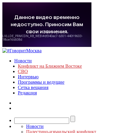
Новости
Конфликт на Ближнем Востоке
СВО
Интервью
Программы и ведущие
Сетка вещания
Редакция
Новости
Палестино-израильский конфликт