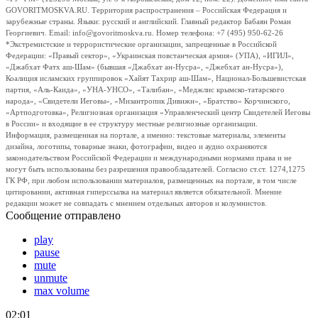
GOVORITMOSKVA.RU. Территория распространения – Российская Федерация и
зарубежные страны. Языки: русский и английский. Главный редактор Бабаян Роман
Георгиевич. Email: info@govoritmoskva.ru. Номер телефона: +7 (495) 950-62-26
*Экстремистские и террористические организации, запрещенные в Российской
Федерации: «Правый сектор», «Украинская повстанческая армия» (УПА), «ИГИЛ»,
«Джабхат Фатх аш-Шам» (бывшая «Джабхат ан-Нусра», «Джебхат ан-Нусра»),
Коалиция исламских группировок «Хайят Тахрир аш-Шам», Национал-Большевистская
партия, «Аль-Каида», «УНА-УНСО», «Талибан», «Меджлис крымско-татарского
народа», «Свидетели Иеговы», «Мизантропик Дивижн», «Братство» Корчинского,
«Артподготовка», Религиозная организация «Управленческий центр Свидетелей Иеговы
в России» и входящие в ее структуру местные религиозные организации.
Информация, размещенная на портале, а именно: текстовые материалы, элементы
дизайна, логотипы, товарные знаки, фотографии, видео и аудио охраняются
законодательством Российской Федерации и международными нормами права и не
могут быть использованы без разрешения правообладателей. Согласно ст.ст. 1274,1275
ГК РФ, при любом использовании материалов, размещенных на портале, в том числе
цитировании, активная гиперссылка на материал является обязательной. Мнение
редакции может не совпадать с мнением отдельных авторов и колумнистов.
Сообщение отправлено
play
pause
mute
unmute
max volume
02:01