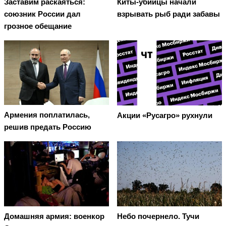
Заставим раскаяться:
Киты-убийцы начали
союзник России дал
взрывать рыб ради забавы
грозное обещание
Армения поплатилась,
Акции «Русагро» рухнули
решив предать Россию
Домашняя армия: военкор
Небо почернело. Тучи