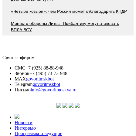
«Четыре козыря»: чем Россия может отблагодарить КНДР
Министр обороны Литвы: Прибалтику могут атаковать
БПЛА ВСУ
Связь с эфиром
СМС
+7 (925) 88-88-948
Звонок
+7 (495) 73-73-948
MAX
govoritmskbot
Telegram
govoritmskbot
Письмо
info@govoritmoskva.ru
Новости
Интервью
Программы и ведущие