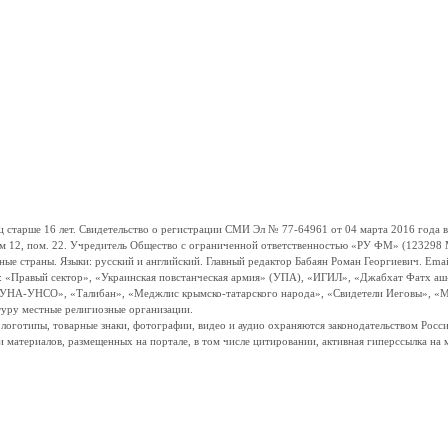
ше 16 лет. Свидетельство о регистрации СМИ Эл № 77-64961 от 04 марта 2016 года вы
ом 12, пом. 22. Учредитель Общество с ограниченной ответственностью «РУ ФМ» (123298 Мо
траны. Языки: русский и английский. Главный редактор Бабаян Роман Георгиевич. Email:
и: «Правый сектор», «Украинская повстанческая армия» (УПА), «ИГИЛ», «Джабхат Фатх а
«УНА-УНСО», «Талибан», «Меджлис крымско-татарского народа», «Свидетели Иеговы», «М
туру местные религиозные организации.
, логотипы, товарные знаки, фотографии, видео и аудио охраняются законодательством Ро
и материалов, размещенных на портале, в том числе цитировании, активная гиперссылка на 