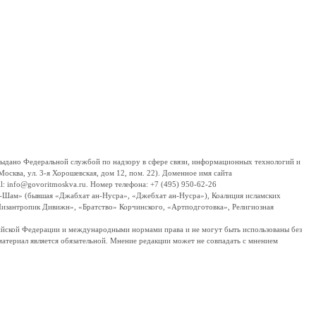
дано Федеральной службой по надзору в сфере связи, информационных технологий и
сква, ул. 3-я Хорошевская, дом 12, пом. 22). Доменное имя сайта
 info@govoritmoskva.ru. Номер телефона: +7 (495) 950-62-26
ш-Шам» (бывшая «Джабхат ан-Нусра», «Джебхат ан-Нусра»), Коалиция исламских
изантропик Дивижн», «Братство» Корчинского, «Артподготовка», Религиозная
ссийской Федерации и международными нормами права и не могут быть использованы без
материал является обязательной. Мнение редакции может не совпадать с мнением