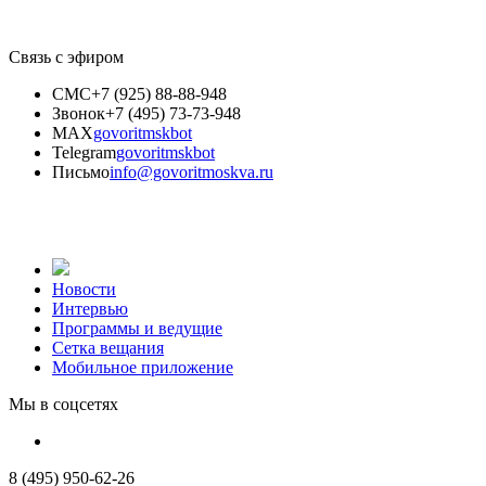
Связь с эфиром
СМС
+7 (925) 88-88-948
Звонок
+7 (495) 73-73-948
MAX
govoritmskbot
Telegram
govoritmskbot
Письмо
info@govoritmoskva.ru
Новости
Интервью
Программы и ведущие
Сетка вещания
Мобильное приложение
Мы в соцсетях
8 (495) 950-62-26