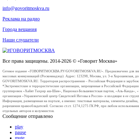
info@govoritmoskva.ru
Реклама на радио
Города вещания
Наши слушатели
Все права защищены. 2014-2026 © «Говорит Москва»
Сетевое издание «ГОВОРИТМОСКВА.РУ/GOVORITMOSKVA.RU». Предназначено для лиц стар
массовых коммуникаций (Роскомнадзор). Адрес: 123298, Москва, ул. 3-я Хорошевская, д
GOVORITMOSKVA.RU. Территория распространения – Российская Федерация и зарубежные с
*Экстремистские и террористические организации, запрещенные в Российской Федераци
группировок «Хайят Тахрир аш-Шам», Национал-Большевистская партия, «Аль-Каида», 
организация «Управленческий центр Свидетелей Иеговы в России» и входящие в ее струк
Информация, размещенная на портале, а именно: текстовые материалы, элементы дизайна
разрешения правообладателей. Согласно ст.ст. 1274,1275 ГК РФ, при любом использовани
отдельных авторов и колумнистов.
Сообщение отправлено
play
pause
mute