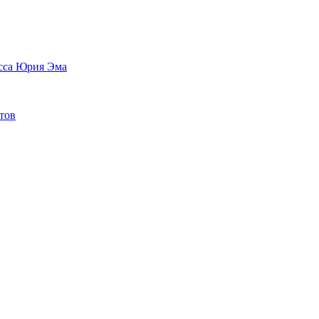
сса Юрия Эма
тов