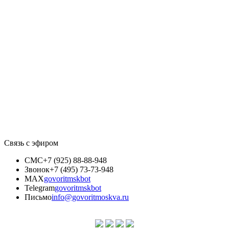
Связь с эфиром
СМС
+7 (925) 88-88-948
Звонок
+7 (495) 73-73-948
MAX
govoritmskbot
Telegram
govoritmskbot
Письмо
info@govoritmoskva.ru