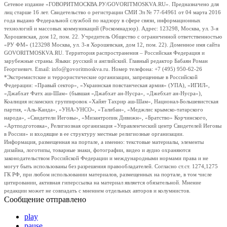
Сетевое издание «ГОВОРИТМОСКВА.РУ/GOVORITMOSKVA.RU». Предназначено для
лиц старше 16 лет. Свидетельство о регистрации СМИ Эл № 77-64961 от 04 марта 2016
года выдано Федеральной службой по надзору в сфере связи, информационных
технологий и массовых коммуникаций (Роскомнадзор). Адрес: 123298, Москва, ул. 3-я
Хорошевская, дом 12, пом. 22. Учредитель Общество с ограниченной ответственностью
«РУ ФМ» (123298 Москва, ул. 3-я Хорошевская, дом 12, пом. 22). Доменное имя сайта
GOVORITMOSKVA.RU. Территория распространения – Российская Федерация и
зарубежные страны. Языки: русский и английский. Главный редактор Бабаян Роман
Георгиевич. Email: info@govoritmoskva.ru. Номер телефона: +7 (495) 950-62-26
*Экстремистские и террористические организации, запрещенные в Российской
Федерации: «Правый сектор», «Украинская повстанческая армия» (УПА), «ИГИЛ»,
«Джабхат Фатх аш-Шам» (бывшая «Джабхат ан-Нусра», «Джебхат ан-Нусра»),
Коалиция исламских группировок «Хайят Тахрир аш-Шам», Национал-Большевистская
партия, «Аль-Каида», «УНА-УНСО», «Талибан», «Меджлис крымско-татарского
народа», «Свидетели Иеговы», «Мизантропик Дивижн», «Братство» Корчинского,
«Артподготовка», Религиозная организация «Управленческий центр Свидетелей Иеговы
в России» и входящие в ее структуру местные религиозные организации.
Информация, размещенная на портале, а именно: текстовые материалы, элементы
дизайна, логотипы, товарные знаки, фотографии, видео и аудио охраняются
законодательством Российской Федерации и международными нормами права и не
могут быть использованы без разрешения правообладателей. Согласно ст.ст. 1274,1275
ГК РФ, при любом использовании материалов, размещенных на портале, в том числе
цитировании, активная гиперссылка на материал является обязательной. Мнение
редакции может не совпадать с мнением отдельных авторов и колумнистов.
Сообщение отправлено
play
pause