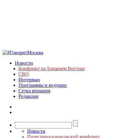
Новости
Конфликт на Ближнем Востоке
СВО
Интервью
Программы и ведущие
Сетка вещания
Редакция
Новости
Палестино-израильский конфликт