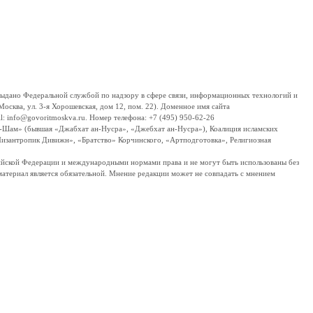
дано Федеральной службой по надзору в сфере связи, информационных технологий и
сква, ул. 3-я Хорошевская, дом 12, пом. 22). Доменное имя сайта
 info@govoritmoskva.ru. Номер телефона: +7 (495) 950-62-26
ш-Шам» (бывшая «Джабхат ан-Нусра», «Джебхат ан-Нусра»), Коалиция исламских
изантропик Дивижн», «Братство» Корчинского, «Артподготовка», Религиозная
ссийской Федерации и международными нормами права и не могут быть использованы без
материал является обязательной. Мнение редакции может не совпадать с мнением