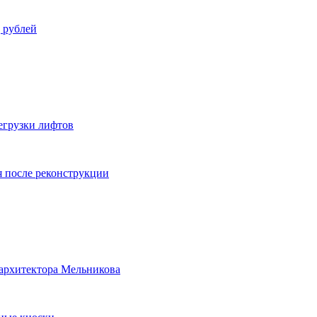
 рублей
егрузки лифтов
я после реконструкции
 архитектора Мельникова