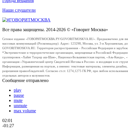
Города вещания
Наши слушатели
Все права защищены. 2014-2026 © «Говорит Москва»
Сетевое издание «ГОВОРИТМОСКВА.РУ/GOVORITMOSKVA.RU». Предназначено для лиц стар
массовых коммуникаций (Роскомнадзор). Адрес: 123298, Москва, ул. 3-я Хорошевская, д
GOVORITMOSKVA.RU. Территория распространения – Российская Федерация и зарубежные с
*Экстремистские и террористические организации, запрещенные в Российской Федераци
группировок «Хайят Тахрир аш-Шам», Национал-Большевистская партия, «Аль-Каида», 
организация «Управленческий центр Свидетелей Иеговы в России» и входящие в ее струк
Информация, размещенная на портале, а именно: текстовые материалы, элементы дизайна
разрешения правообладателей. Согласно ст.ст. 1274,1275 ГК РФ, при любом использовани
отдельных авторов и колумнистов.
Сообщение отправлено
play
pause
mute
unmute
max volume
02:01
-01:27