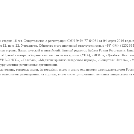
ше 16 лет. Свидетельство о регистрации СМИ Эл № 77-64961 от 04 марта 2016 года вы
ом 12, пом. 22. Учредитель Общество с ограниченной ответственностью «РУ ФМ» (123298 Мо
траны. Языки: русский и английский. Главный редактор Бабаян Роман Георгиевич. Email:
и: «Правый сектор», «Украинская повстанческая армия» (УПА), «ИГИЛ», «Джабхат Фатх а
«УНА-УНСО», «Талибан», «Меджлис крымско-татарского народа», «Свидетели Иеговы», «М
туру местные религиозные организации.
, логотипы, товарные знаки, фотографии, видео и аудио охраняются законодательством Ро
и материалов, размещенных на портале, в том числе цитировании, активная гиперссылка на 