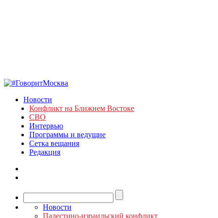
Новости
Конфликт на Ближнем Востоке
СВО
Интервью
Программы и ведущие
Сетка вещания
Редакция
Новости
Палестино-израильский конфликт