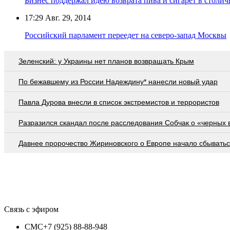
Бизнес поддержал идею возврата пива и сигарет в столи
17:29
Авг. 29, 2014
Российский парламент переедет на северо-запад Москвы
Зеленский: у Украины нет планов возвращать Крым
По бежавшему из России Надеждину* нанесли новый удар
Павла Дурова внесли в список экстремистов и террористов
Разразился скандал после расследования Собчак о «черных 
Давнее пророчество Жириновского о Европе начало сбывать
Связь с эфиром
СМС
+7 (925) 88-88-948