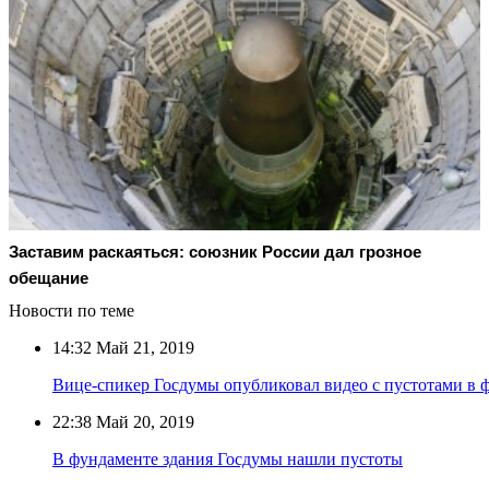
Заставим раскаяться: союзник России дал грозное
обещание
Новости по теме
14:32
Май 21, 2019
Вице-спикер Госдумы опубликовал видео с пустотами в 
22:38
Май 20, 2019
В фундаменте здания Госдумы нашли пустоты