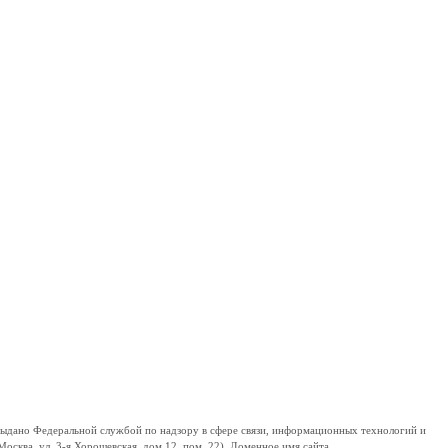
дано Федеральной службой по надзору в сфере связи, информационных технологий и
сква, ул. 3-я Хорошевская, дом 12, пом. 22). Доменное имя сайта