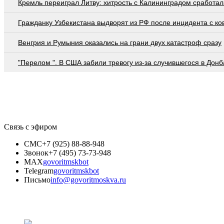
Кремль переиграл Литву: хитрость с Калининградом сработал
Гражданку Узбекистана выдворят из РФ после инцидента с ко
Венгрия и Румыния оказались на грани двух катастроф сразу
"Перелом ". В США забили тревогу из-за случившегося в Донб
Связь с эфиром
СМС
+7 (925) 88-88-948
Звонок
+7 (495) 73-73-948
MAX
govoritmskbot
Telegram
govoritmskbot
Письмо
info@govoritmoskva.ru