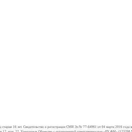
ше 16 лет. Свидетельство о регистрации СМИ Эл № 77-64961 от 04 марта 2016 года вы
ом 12, пом. 22. Учредитель Общество с ограниченной ответственностью «РУ ФМ» (123298 Мо