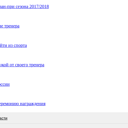
ан-при сезона 2017/2018
е тренера
йти из спорта
кой от своего тренера
оссии
церемонию награждения
асти