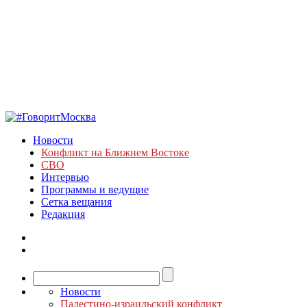
Новости
Конфликт на Ближнем Востоке
СВО
Интервью
Программы и ведущие
Сетка вещания
Редакция
Новости
Палестино-израильский конфликт