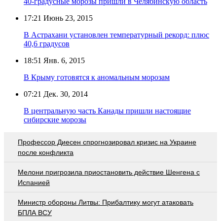
40-градусные морозы пришли в Челябинскую область
17:21
Июнь 23, 2015
В Астрахани установлен температурный рекорд: плюс
40,6 градусов
18:51
Янв. 6, 2015
В Крыму готовятся к аномальным морозам
07:21
Дек. 30, 2014
В центральную часть Канады пришли настоящие
сибирские морозы
Профессор Диесен спрогнозировал кризис на Украине
после конфликта
Мелони пригрозила приостановить действие Шенгена с
Испанией
Министр обороны Литвы: Прибалтику могут атаковать
БПЛА ВСУ