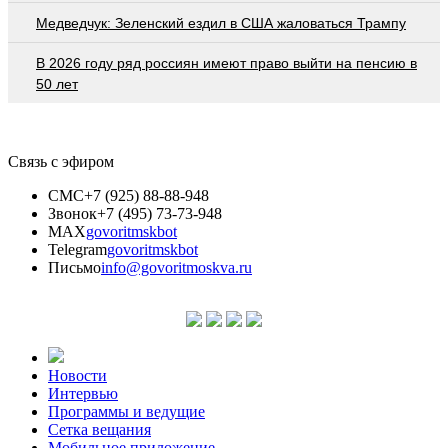
Медведчук: Зеленский ездил в США жаловаться Трампу
В 2026 году ряд россиян имеют право выйти на пенсию в
50 лет
Связь с эфиром
СМС
+7 (925) 88-88-948
Звонок
+7 (495) 73-73-948
MAX
govoritmskbot
Telegram
govoritmskbot
Письмо
info@govoritmoskva.ru
Новости
Интервью
Программы и ведущие
Сетка вещания
Мобильное приложение