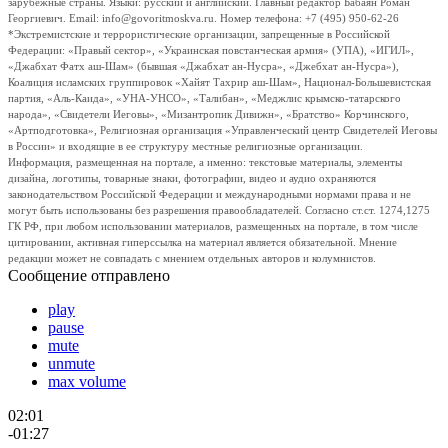
зарубежные страны. Языки: русский и английский. Главный редактор Бабаян Роман
Георгиевич. Email: info@govoritmoskva.ru. Номер телефона: +7 (495) 950-62-26
*Экстремистские и террористические организации, запрещенные в Российской
Федерации: «Правый сектор», «Украинская повстанческая армия» (УПА), «ИГИЛ»,
«Джабхат Фатх аш-Шам» (бывшая «Джабхат ан-Нусра», «Джебхат ан-Нусра»),
Коалиция исламских группировок «Хайят Тахрир аш-Шам», Национал-Большевистская
партия, «Аль-Каида», «УНА-УНСО», «Талибан», «Меджлис крымско-татарского
народа», «Свидетели Иеговы», «Мизантропик Дивижн», «Братство» Корчинского,
«Артподготовка», Религиозная организация «Управленческий центр Свидетелей Иеговы
в России» и входящие в ее структуру местные религиозные организации.
Информация, размещенная на портале, а именно: текстовые материалы, элементы
дизайна, логотипы, товарные знаки, фотографии, видео и аудио охраняются
законодательством Российской Федерации и международными нормами права и не
могут быть использованы без разрешения правообладателей. Согласно ст.ст. 1274,1275
ГК РФ, при любом использовании материалов, размещенных на портале, в том числе
цитировании, активная гиперссылка на материал является обязательной. Мнение
редакции может не совпадать с мнением отдельных авторов и колумнистов.
Сообщение отправлено
play
pause
mute
unmute
max volume
02:01
-01:27