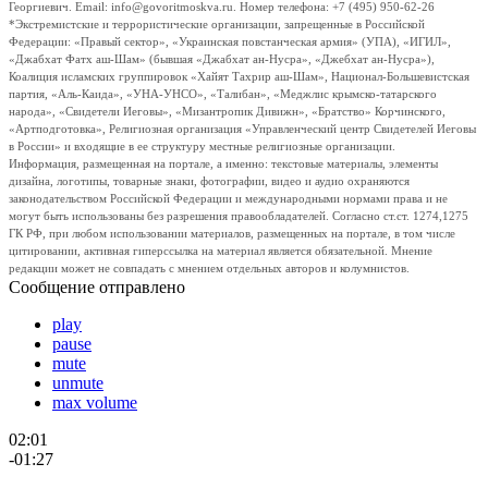
Георгиевич. Email: info@govoritmoskva.ru. Номер телефона: +7 (495) 950-62-26
*Экстремистские и террористические организации, запрещенные в Российской
Федерации: «Правый сектор», «Украинская повстанческая армия» (УПА), «ИГИЛ»,
«Джабхат Фатх аш-Шам» (бывшая «Джабхат ан-Нусра», «Джебхат ан-Нусра»),
Коалиция исламских группировок «Хайят Тахрир аш-Шам», Национал-Большевистская
партия, «Аль-Каида», «УНА-УНСО», «Талибан», «Меджлис крымско-татарского
народа», «Свидетели Иеговы», «Мизантропик Дивижн», «Братство» Корчинского,
«Артподготовка», Религиозная организация «Управленческий центр Свидетелей Иеговы
в России» и входящие в ее структуру местные религиозные организации.
Информация, размещенная на портале, а именно: текстовые материалы, элементы
дизайна, логотипы, товарные знаки, фотографии, видео и аудио охраняются
законодательством Российской Федерации и международными нормами права и не
могут быть использованы без разрешения правообладателей. Согласно ст.ст. 1274,1275
ГК РФ, при любом использовании материалов, размещенных на портале, в том числе
цитировании, активная гиперссылка на материал является обязательной. Мнение
редакции может не совпадать с мнением отдельных авторов и колумнистов.
Сообщение отправлено
play
pause
mute
unmute
max volume
02:01
-01:27