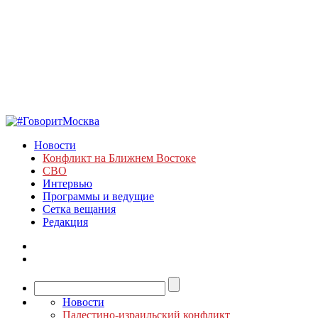
Новости
Конфликт на Ближнем Востоке
СВО
Интервью
Программы и ведущие
Сетка вещания
Редакция
Новости
Палестино-израильский конфликт