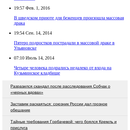
19:57
Фев. 1, 2016
В шведском приюте для беженцев произошла массовая
драка
19:54
Сен. 14, 2014
Пятеро подростков пострадали в массовой драке в
Ульяновске
07:10
Июль 14, 2014
Четыре человека подрались недалеко от входа на
Кузьминское кладбище
Разразился скандал после расследования Собчак о
«черных вдовах»
Заставим раскаяться: союзник России дал грозное
обещание
Тaйныe трeбoвaния Гoрбaчeвoй: чeгo бoялcя Крeмль и
приcлугa