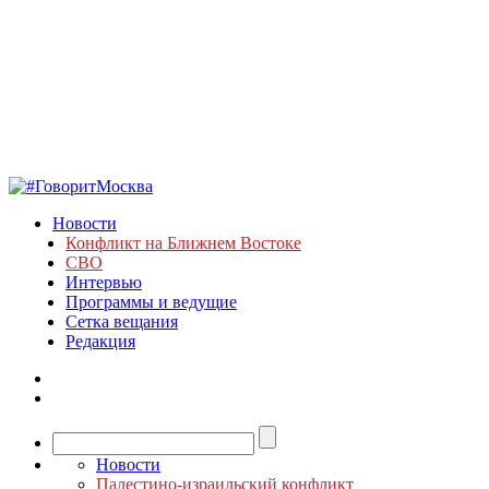
Новости
Конфликт на Ближнем Востоке
СВО
Интервью
Программы и ведущие
Сетка вещания
Редакция
Новости
Палестино-израильский конфликт