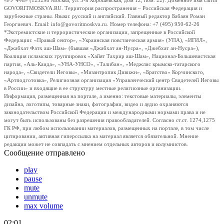
«РУ ФМ» (123298 Москва, ул. 3-я Хорошевская, дом 12, пом. 22). Доменное имя сайта
GOVORITMOSKVA.RU. Территория распространения – Российская Федерация и
зарубежные страны. Языки: русский и английский. Главный редактор Бабаян Роман
Георгиевич. Email: info@govoritmoskva.ru. Номер телефона: +7 (495) 950-62-26
*Экстремистские и террористические организации, запрещенные в Российской
Федерации: «Правый сектор», «Украинская повстанческая армия» (УПА), «ИГИЛ»,
«Джабхат Фатх аш-Шам» (бывшая «Джабхат ан-Нусра», «Джебхат ан-Нусра»),
Коалиция исламских группировок «Хайят Тахрир аш-Шам», Национал-Большевистская
партия, «Аль-Каида», «УНА-УНСО», «Талибан», «Меджлис крымско-татарского
народа», «Свидетели Иеговы», «Мизантропик Дивижн», «Братство» Корчинского,
«Артподготовка», Религиозная организация «Управленческий центр Свидетелей Иеговы
в России» и входящие в ее структуру местные религиозные организации.
Информация, размещенная на портале, а именно: текстовые материалы, элементы
дизайна, логотипы, товарные знаки, фотографии, видео и аудио охраняются
законодательством Российской Федерации и международными нормами права и не
могут быть использованы без разрешения правообладателей. Согласно ст.ст. 1274,1275
ГК РФ, при любом использовании материалов, размещенных на портале, в том числе
цитировании, активная гиперссылка на материал является обязательной. Мнение
редакции может не совпадать с мнением отдельных авторов и колумнистов.
Сообщение отправлено
play
pause
mute
unmute
max volume
02:01