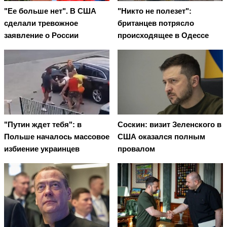
"Ее больше нет". В США
"Никто не полезет":
сделали тревожное
британцев потрясло
заявление о России
происходящее в Одессе
"Путин ждет тебя": в
Соскин: визит Зеленского в
Польше началось массовое
США оказался полным
избиение украинцев
провалом