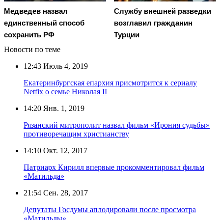
Медведев назвал
Службу внешней разведки
единственный способ
возглавил гражданин
сохранить РФ
Турции
Новости по теме
12:43
Июль 4, 2019
Екатеринбургская епархия присмотрится к сериалу
Netfix о семье Николая II
14:20
Янв. 1, 2019
Рязанский митрополит назвал фильм «Ирония судьбы»
противоречащим христианству
14:10
Окт. 12, 2017
Патриарх Кирилл впервые прокомментировал фильм
«Матильда»
21:54
Сен. 28, 2017
Депутаты Госдумы аплодировали после просмотра
«Матильды»