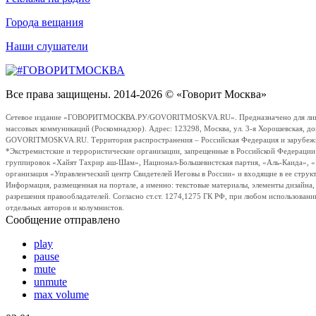
Города вещания
Наши слушатели
Все права защищены. 2014-2026 © «Говорит Москва»
Сетевое издание «ГОВОРИТМОСКВА.РУ/GOVORITMOSKVA.RU». Предназначено для лиц стар
массовых коммуникаций (Роскомнадзор). Адрес: 123298, Москва, ул. 3-я Хорошевская, д
GOVORITMOSKVA.RU. Территория распространения – Российская Федерация и зарубежные с
*Экстремистские и террористические организации, запрещенные в Российской Федераци
группировок «Хайят Тахрир аш-Шам», Национал-Большевистская партия, «Аль-Каида», 
организация «Управленческий центр Свидетелей Иеговы в России» и входящие в ее струк
Информация, размещенная на портале, а именно: текстовые материалы, элементы дизайна
разрешения правообладателей. Согласно ст.ст. 1274,1275 ГК РФ, при любом использовани
отдельных авторов и колумнистов.
Сообщение отправлено
play
pause
mute
unmute
max volume