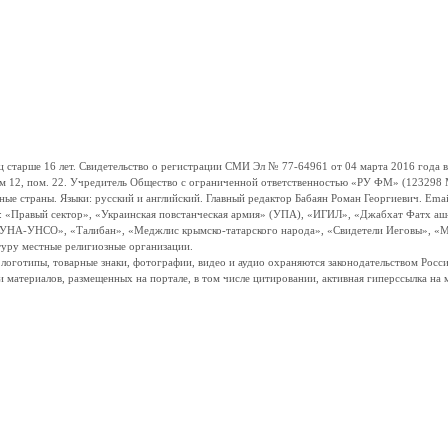
ше 16 лет. Свидетельство о регистрации СМИ Эл № 77-64961 от 04 марта 2016 года вы
ом 12, пом. 22. Учредитель Общество с ограниченной ответственностью «РУ ФМ» (123298 Мо
траны. Языки: русский и английский. Главный редактор Бабаян Роман Георгиевич. Email:
и: «Правый сектор», «Украинская повстанческая армия» (УПА), «ИГИЛ», «Джабхат Фатх а
«УНА-УНСО», «Талибан», «Меджлис крымско-татарского народа», «Свидетели Иеговы», «М
туру местные религиозные организации.
, логотипы, товарные знаки, фотографии, видео и аудио охраняются законодательством Ро
и материалов, размещенных на портале, в том числе цитировании, активная гиперссылка на 