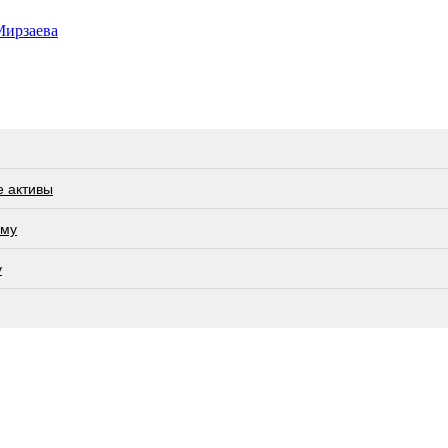
Мирзаева
е активы
ьму
у