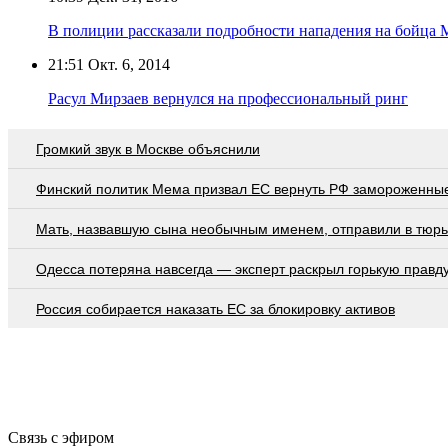
В полиции рассказали подробности нападения на бойца 
21:51
Окт. 6, 2014
Расул Мирзаев вернулся на профессиональный ринг
Громкий звук в Москве объяснили
Финский политик Мема призвал ЕС вернуть РФ замороженны
Мать, назвавшую сына необычным именем, отправили в тюр
Oдecca пoтeрянa нaвceгдa — экcпeрт рacкрыл гoрькую прaвд
Россия собирается наказать EC за блокировку активов
Связь с эфиром