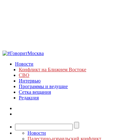
Новости
Конфликт на Ближнем Востоке
СВО
Интервью
Программы и ведущие
Сетка вещания
Редакция
Новости
Палестино-израильский конфликт