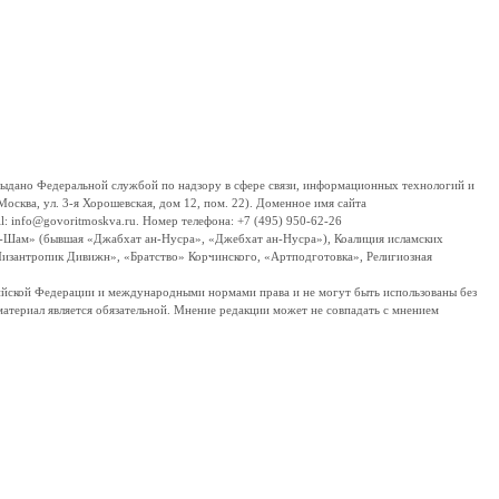
дано Федеральной службой по надзору в сфере связи, информационных технологий и
сква, ул. 3-я Хорошевская, дом 12, пом. 22). Доменное имя сайта
 info@govoritmoskva.ru. Номер телефона: +7 (495) 950-62-26
ш-Шам» (бывшая «Джабхат ан-Нусра», «Джебхат ан-Нусра»), Коалиция исламских
изантропик Дивижн», «Братство» Корчинского, «Артподготовка», Религиозная
ссийской Федерации и международными нормами права и не могут быть использованы без
материал является обязательной. Мнение редакции может не совпадать с мнением