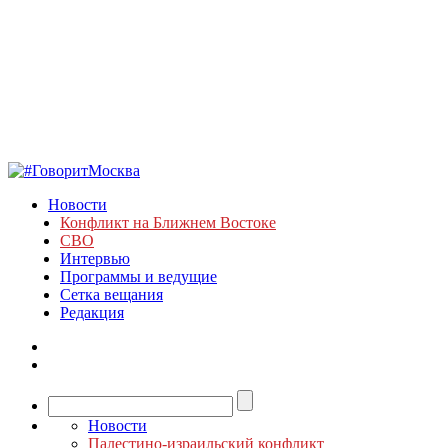
Новости
Конфликт на Ближнем Востоке
СВО
Интервью
Программы и ведущие
Сетка вещания
Редакция
Новости
Палестино-израильский конфликт