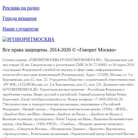
Реклама на радио
Города вещания
Наши слушатели
Все права защищены. 2014-2026 © «Говорит Москва»
Сетевое издание «ГОВОРИТМОСКВА.РУ/GOVORITMOSKVA.RU». Предназначено для
лиц старше 16 лет. Свидетельство о регистрации СМИ Эл № 77-64961 от 04 марта 2016
года выдано Федеральной службой по надзору в сфере связи, информационных
технологий и массовых коммуникаций (Роскомнадзор). Адрес: 123298, Москва, ул. 3-я
Хорошевская, дом 12, пом. 22. Учредитель Общество с ограниченной ответственностью
«РУ ФМ» (123298 Москва, ул. 3-я Хорошевская, дом 12, пом. 22). Доменное имя сайта
GOVORITMOSKVA.RU. Территория распространения – Российская Федерация и
зарубежные страны. Языки: русский и английский. Главный редактор Бабаян Роман
Георгиевич. Email: info@govoritmoskva.ru. Номер телефона: +7 (495) 950-62-26
*Экстремистские и террористические организации, запрещенные в Российской
Федерации: «Правый сектор», «Украинская повстанческая армия» (УПА), «ИГИЛ»,
«Джабхат Фатх аш-Шам» (бывшая «Джабхат ан-Нусра», «Джебхат ан-Нусра»),
Коалиция исламских группировок «Хайят Тахрир аш-Шам», Национал-Большевистская
партия, «Аль-Каида», «УНА-УНСО», «Талибан», «Меджлис крымско-татарского
народа», «Свидетели Иеговы», «Мизантропик Дивижн», «Братство» Корчинского,
«Артподготовка», Религиозная организация «Управленческий центр Свидетелей Иеговы