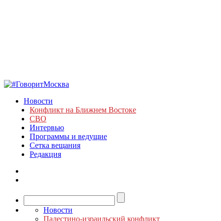
Новости
Конфликт на Ближнем Востоке
СВО
Интервью
Программы и ведущие
Сетка вещания
Редакция
Новости
Палестино-израильский конфликт