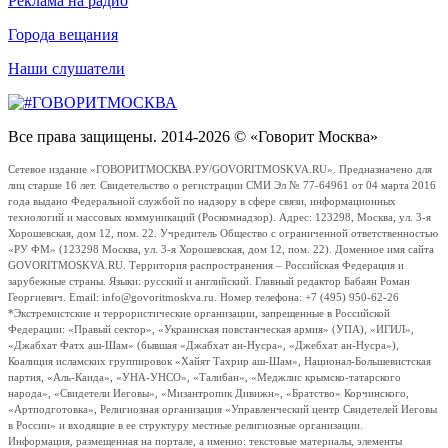
Реклама на радио
Города вещания
Наши слушатели
Все права защищены. 2014-2026 © «Говорит Москва»
Сетевое издание «ГОВОРИТМОСКВА.РУ/GOVORITMOSKVA.RU». Предназначено для
лиц старше 16 лет. Свидетельство о регистрации СМИ Эл № 77-64961 от 04 марта 2016
года выдано Федеральной службой по надзору в сфере связи, информационных
технологий и массовых коммуникаций (Роскомнадзор). Адрес: 123298, Москва, ул. 3-я
Хорошевская, дом 12, пом. 22. Учредитель Общество с ограниченной ответственностью
«РУ ФМ» (123298 Москва, ул. 3-я Хорошевская, дом 12, пом. 22). Доменное имя сайта
GOVORITMOSKVA.RU. Территория распространения – Российская Федерация и
зарубежные страны. Языки: русский и английский. Главный редактор Бабаян Роман
Георгиевич. Email: info@govoritmoskva.ru. Номер телефона: +7 (495) 950-62-26
*Экстремистские и террористические организации, запрещенные в Российской
Федерации: «Правый сектор», «Украинская повстанческая армия» (УПА), «ИГИЛ»,
«Джабхат Фатх аш-Шам» (бывшая «Джабхат ан-Нусра», «Джебхат ан-Нусра»),
Коалиция исламских группировок «Хайят Тахрир аш-Шам», Национал-Большевистская
партия, «Аль-Каида», «УНА-УНСО», «Талибан», «Меджлис крымско-татарского
народа», «Свидетели Иеговы», «Мизантропик Дивижн», «Братство» Корчинского,
«Артподготовка», Религиозная организация «Управленческий центр Свидетелей Иеговы
в России» и входящие в ее структуру местные религиозные организации.
Информация, размещенная на портале, а именно: текстовые материалы, элементы