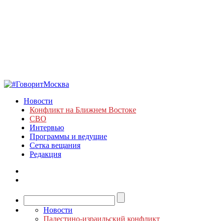
Новости
Конфликт на Ближнем Востоке
СВО
Интервью
Программы и ведущие
Сетка вещания
Редакция
Новости
Палестино-израильский конфликт