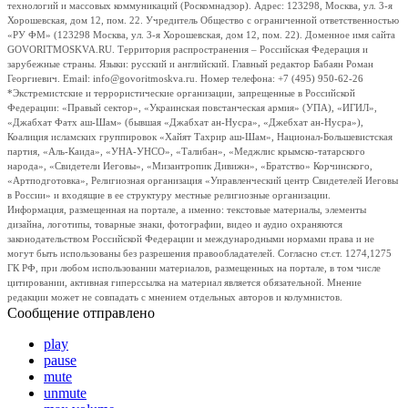
технологий и массовых коммуникаций (Роскомнадзор). Адрес: 123298, Москва, ул. 3-я
Хорошевская, дом 12, пом. 22. Учредитель Общество с ограниченной ответственностью
«РУ ФМ» (123298 Москва, ул. 3-я Хорошевская, дом 12, пом. 22). Доменное имя сайта
GOVORITMOSKVA.RU. Территория распространения – Российская Федерация и
зарубежные страны. Языки: русский и английский. Главный редактор Бабаян Роман
Георгиевич. Email: info@govoritmoskva.ru. Номер телефона: +7 (495) 950-62-26
*Экстремистские и террористические организации, запрещенные в Российской
Федерации: «Правый сектор», «Украинская повстанческая армия» (УПА), «ИГИЛ»,
«Джабхат Фатх аш-Шам» (бывшая «Джабхат ан-Нусра», «Джебхат ан-Нусра»),
Коалиция исламских группировок «Хайят Тахрир аш-Шам», Национал-Большевистская
партия, «Аль-Каида», «УНА-УНСО», «Талибан», «Меджлис крымско-татарского
народа», «Свидетели Иеговы», «Мизантропик Дивижн», «Братство» Корчинского,
«Артподготовка», Религиозная организация «Управленческий центр Свидетелей Иеговы
в России» и входящие в ее структуру местные религиозные организации.
Информация, размещенная на портале, а именно: текстовые материалы, элементы
дизайна, логотипы, товарные знаки, фотографии, видео и аудио охраняются
законодательством Российской Федерации и международными нормами права и не
могут быть использованы без разрешения правообладателей. Согласно ст.ст. 1274,1275
ГК РФ, при любом использовании материалов, размещенных на портале, в том числе
цитировании, активная гиперссылка на материал является обязательной. Мнение
редакции может не совпадать с мнением отдельных авторов и колумнистов.
Сообщение отправлено
play
pause
mute
unmute