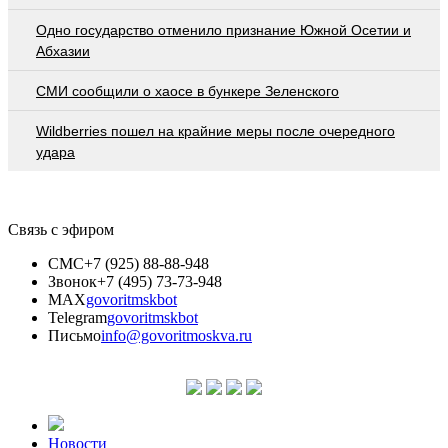
Одно государство отменило признание Южной Осетии и
Абхазии
СМИ сообщили о хаосе в бункере Зеленского
Wildberries пошел на крайние меры после очередного
удара
Связь с эфиром
СМС
+7 (925) 88-88-948
Звонок
+7 (495) 73-73-948
MAX
govoritmskbot
Telegram
govoritmskbot
Письмо
info@govoritmoskva.ru
Новости