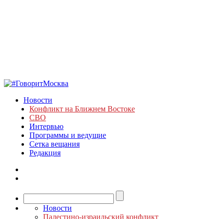
Новости
Конфликт на Ближнем Востоке
СВО
Интервью
Программы и ведущие
Сетка вещания
Редакция
Новости
Палестино-израильский конфликт