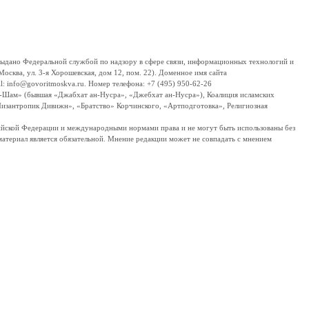
дано Федеральной службой по надзору в сфере связи, информационных технологий и
сква, ул. 3-я Хорошевская, дом 12, пом. 22). Доменное имя сайта
 info@govoritmoskva.ru. Номер телефона: +7 (495) 950-62-26
ш-Шам» (бывшая «Джабхат ан-Нусра», «Джебхат ан-Нусра»), Коалиция исламских
изантропик Дивижн», «Братство» Корчинского, «Артподготовка», Религиозная
ссийской Федерации и международными нормами права и не могут быть использованы без
материал является обязательной. Мнение редакции может не совпадать с мнением