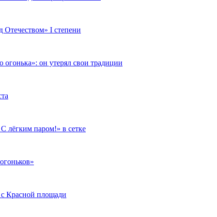
д Отечеством» I степени
 огонька»: он утерял свои традиции
ста
С лёгким паром!» в сетке
«огоньков»
 с Красной площади