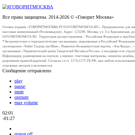
Все права защищены. 2014-2026 © «Говорит Москва»
Сетевое издание «ГОВОРИТМОСКВА.РУ/GOVORITMOSKVA.RU». Предназначено для лиц стар
массовых коммуникаций (Роскомнадзор). Адрес: 123298, Москва, ул. 3-я Хорошевская, д
GOVORITMOSKVA.RU. Территория распространения – Российская Федерация и зарубежные с
*Экстремистские и террористические организации, запрещенные в Российской Федераци
группировок «Хайят Тахрир аш-Шам», Национал-Большевистская партия, «Аль-Каида», 
организация «Управленческий центр Свидетелей Иеговы в России» и входящие в ее струк
Информация, размещенная на портале, а именно: текстовые материалы, элементы дизайна
разрешения правообладателей. Согласно ст.ст. 1274,1275 ГК РФ, при любом использовани
отдельных авторов и колумнистов.
Сообщение отправлено
play
pause
mute
unmute
max volume
02:01
-01:27
repeat off