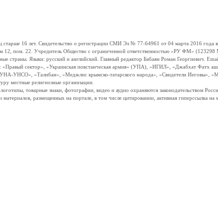
ше 16 лет. Свидетельство о регистрации СМИ Эл № 77-64961 от 04 марта 2016 года вы
ом 12, пом. 22. Учредитель Общество с ограниченной ответственностью «РУ ФМ» (123298 Мо
траны. Языки: русский и английский. Главный редактор Бабаян Роман Георгиевич. Email:
и: «Правый сектор», «Украинская повстанческая армия» (УПА), «ИГИЛ», «Джабхат Фатх а
«УНА-УНСО», «Талибан», «Меджлис крымско-татарского народа», «Свидетели Иеговы», «М
туру местные религиозные организации.
, логотипы, товарные знаки, фотографии, видео и аудио охраняются законодательством Ро
и материалов, размещенных на портале, в том числе цитировании, активная гиперссылка на 