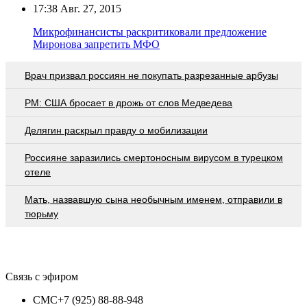
17:38
Авг. 27, 2015
Микрофинансисты раскритиковали предложение
Миронова запретить МФО
Врач призвал россиян не покупать разрезанные арбузы
PM: США бросает в дрожь от слов Медведева
Делягин раскрыл правду о мобилизации
Россияне заразились смертоносным вирусом в турецком
отеле
Мать, назвавшую сына необычным именем, отправили в
тюрьму
Связь с эфиром
СМС
+7 (925) 88-88-948