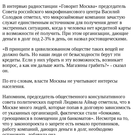
В интервью радиостанции «Говорит Москва» председатель
Совета российского микрофинансового центра Василий
Солодков отметил, что микрозаймовые компании зачастую
служат единственным источником для получения денег в
экстренных ситуациях, когда у человека нет кредитной карты
и возможности её получить. При этом организации, дающие
деньги в долг под 2-3% в день, он назвал ростовщическими.
«В принципе в цивилизованном обществе таких вещей не
должно быть. Но наши люди от безысходности берут эти
кредиты. Если у них убрать и эту возможность, возникает
вопрос, а как им дальше жить. Магазины грабить?» - сказал
он.
По его словам, власти Москвы не учитывают интересы
населения.
Напомним, председатель общественного консультативного
совета политических партий Людмила Айвар отметила, что в
Москве много людей, которые попав в долговую зависимость
от указанных организаций, фактически стали «бомжами,
греющимися в помещении для банкоматов». Несмотря на то,
что у законопроекта о запрете есть немало противников,
работу компаний, дающих деньги в долг, необходимо
остановить, добавила она.