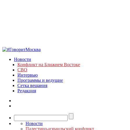
Новости
Конфликт на Ближнем Востоке
СВО
Интервью
Программы и ведущие
Сетка вещания
Редакция
Новости
Палестино-израильский конфликт