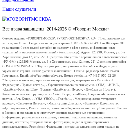
Наши слушатели
Все права защищены. 2014-2026 © «Говорит Москва»
Сетевое издание «ГОВОРИТМОСКВА.РУ/GOVORITMOSKVA.RU». Предназначено для
лиц старше 16 лет. Свидетельство о регистрации СМИ Эл № 77-64961 от 04 марта 2016
года выдано Федеральной службой по надзору в сфере связи, информационных
технологий и массовых коммуникаций (Роскомнадзор). Адрес: 123298, Москва, ул. 3-я
Хорошевская, дом 12, пом. 22. Учредитель Общество с ограниченной ответственностью
«РУ ФМ» (123298 Москва, ул. 3-я Хорошевская, дом 12, пом. 22). Доменное имя сайта
GOVORITMOSKVA.RU. Территория распространения – Российская Федерация и
зарубежные страны. Языки: русский и английский. Главный редактор Бабаян Роман
Георгиевич. Email: info@govoritmoskva.ru. Номер телефона: +7 (495) 950-62-26
*Экстремистские и террористические организации, запрещенные в Российской
Федерации: «Правый сектор», «Украинская повстанческая армия» (УПА), «ИГИЛ»,
«Джабхат Фатх аш-Шам» (бывшая «Джабхат ан-Нусра», «Джебхат ан-Нусра»),
Коалиция исламских группировок «Хайят Тахрир аш-Шам», Национал-Большевистская
партия, «Аль-Каида», «УНА-УНСО», «Талибан», «Меджлис крымско-татарского
народа», «Свидетели Иеговы», «Мизантропик Дивижн», «Братство» Корчинского,
«Артподготовка», Религиозная организация «Управленческий центр Свидетелей Иеговы
в России» и входящие в ее структуру местные религиозные организации.
Информация, размещенная на портале, а именно: текстовые материалы, элементы
дизайна, логотипы, товарные знаки, фотографии, видео и аудио охраняются
законодательством Российской Федерации и международными нормами права и не