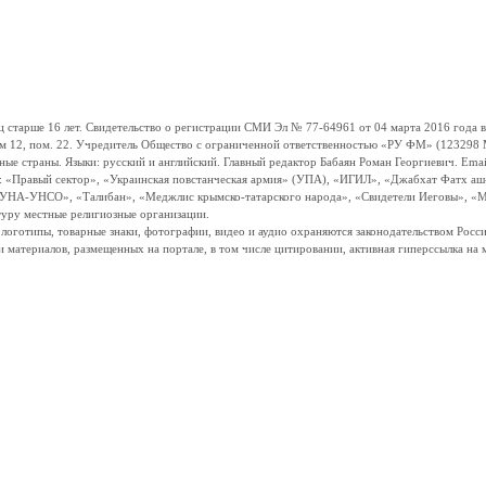
ше 16 лет. Свидетельство о регистрации СМИ Эл № 77-64961 от 04 марта 2016 года вы
ом 12, пом. 22. Учредитель Общество с ограниченной ответственностью «РУ ФМ» (123298 Мо
траны. Языки: русский и английский. Главный редактор Бабаян Роман Георгиевич. Email:
и: «Правый сектор», «Украинская повстанческая армия» (УПА), «ИГИЛ», «Джабхат Фатх а
«УНА-УНСО», «Талибан», «Меджлис крымско-татарского народа», «Свидетели Иеговы», «М
туру местные религиозные организации.
, логотипы, товарные знаки, фотографии, видео и аудио охраняются законодательством Ро
и материалов, размещенных на портале, в том числе цитировании, активная гиперссылка на 