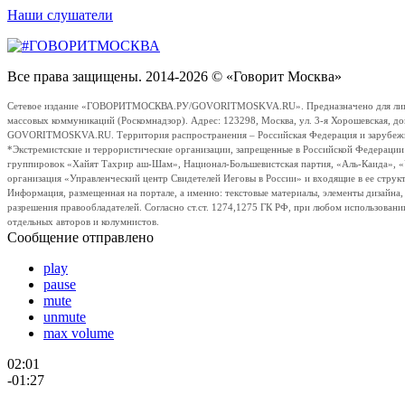
Наши слушатели
Все права защищены. 2014-2026 © «Говорит Москва»
Сетевое издание «ГОВОРИТМОСКВА.РУ/GOVORITMOSKVA.RU». Предназначено для лиц стар
массовых коммуникаций (Роскомнадзор). Адрес: 123298, Москва, ул. 3-я Хорошевская, д
GOVORITMOSKVA.RU. Территория распространения – Российская Федерация и зарубежные с
*Экстремистские и террористические организации, запрещенные в Российской Федераци
группировок «Хайят Тахрир аш-Шам», Национал-Большевистская партия, «Аль-Каида», 
организация «Управленческий центр Свидетелей Иеговы в России» и входящие в ее струк
Информация, размещенная на портале, а именно: текстовые материалы, элементы дизайна
разрешения правообладателей. Согласно ст.ст. 1274,1275 ГК РФ, при любом использовани
отдельных авторов и колумнистов.
Сообщение отправлено
play
pause
mute
unmute
max volume
02:01
-01:27