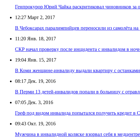
Генпрокурор Юрий Чайка раскритиковал чиновников за 
12:27
Март 2, 2017
В Чебоксарах паралимпийцев переносили из самолёта на
11:20
Янв. 18, 2017
СКР начал проверку после инцидента с инвалидом в ноч
19:04
Янв. 15, 2017
В Коми женщине-инвалиду выдали квартиру с останками
08:17
Дек. 19, 2016
В Перми 13 детей-инвалидов попали в больницу с отрав
07:05
Дек. 3, 2016
Греф под видом инвалида попытался получить кредит в 
09:43
Окт. 19, 2016
Мужчина в инвалидной коляске взорвал себя в медцентр