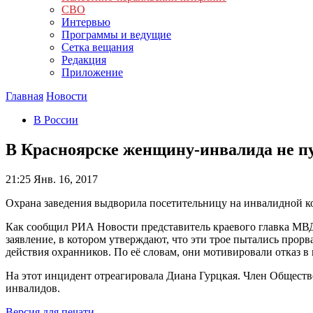
СВО
Интервью
Программы и ведущие
Сетка вещания
Редакция
Приложение
Главная
Новости
В России
В Красноярске женщину-инвалида не пу
21:25
Янв. 16, 2017
Охрана заведения выдворила посетительницу на инвалидной ко
Как сообщил РИА Новости представитель краевого главка МВ
заявление, в котором утверждают, что эти трое пытались прор
действия охранников. По её словам, они мотивировали отказ в
На этот инцидент отреагировала Диана Гурцкая. Член Общест
инвалидов.
Версия для печати