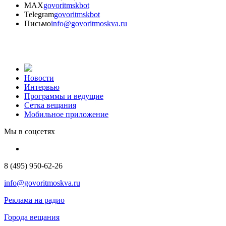
MAX
govoritmskbot
Telegram
govoritmskbot
Письмо
info@govoritmoskva.ru
Новости
Интервью
Программы и ведущие
Сетка вещания
Мобильное приложение
Мы в соцсетях
8 (495) 950-62-26
info@govoritmoskva.ru
Реклама на радио
Города вещания