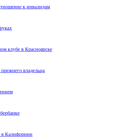
отношение к инвалидам
 руках
ном клубе в Красноярске
 прежнего владельца
лением
Сбербанке
е в Калифорнии