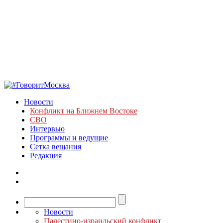
Новости
Конфликт на Ближнем Востоке
СВО
Интервью
Программы и ведущие
Сетка вещания
Редакция
Новости
Палестино-израильский конфликт