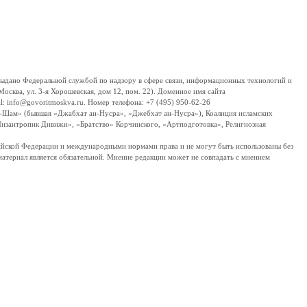
дано Федеральной службой по надзору в сфере связи, информационных технологий и
сква, ул. 3-я Хорошевская, дом 12, пом. 22). Доменное имя сайта
 info@govoritmoskva.ru. Номер телефона: +7 (495) 950-62-26
ш-Шам» (бывшая «Джабхат ан-Нусра», «Джебхат ан-Нусра»), Коалиция исламских
изантропик Дивижн», «Братство» Корчинского, «Артподготовка», Религиозная
ссийской Федерации и международными нормами права и не могут быть использованы без
материал является обязательной. Мнение редакции может не совпадать с мнением