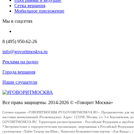
Программы и ведущие
Сетка вещания
Мобильное приложение
Мы в соцсетях
8 (495) 950-62-26
info@govoritmoskva.ru
Реклама на радио
Города вещания
Наши слушатели
Все права защищены. 2014-2026 © «Говорит Москва»
Сетевое издание «ГОВОРИТМОСКВА.РУ/GOVORITMOSKVA.RU». Предназначено для лиц стар
массовых коммуникаций (Роскомнадзор). Адрес: 123298, Москва, ул. 3-я Хорошевская, д
GOVORITMOSKVA.RU. Территория распространения – Российская Федерация и зарубежные с
*Экстремистские и террористические организации, запрещенные в Российской Федераци
группировок «Хайят Тахрир аш-Шам», Национал-Большевистская партия, «Аль-Каида», 