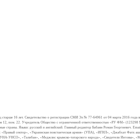
ше 16 лет. Свидетельство о регистрации СМИ Эл № 77-64961 от 04 марта 2016 года вы
ом 12, пом. 22. Учредитель Общество с ограниченной ответственностью «РУ ФМ» (123298 Мо
траны. Языки: русский и английский. Главный редактор Бабаян Роман Георгиевич. Email:
и: «Правый сектор», «Украинская повстанческая армия» (УПА), «ИГИЛ», «Джабхат Фатх а
«УНА-УНСО», «Талибан», «Меджлис крымско-татарского народа», «Свидетели Иеговы», «М