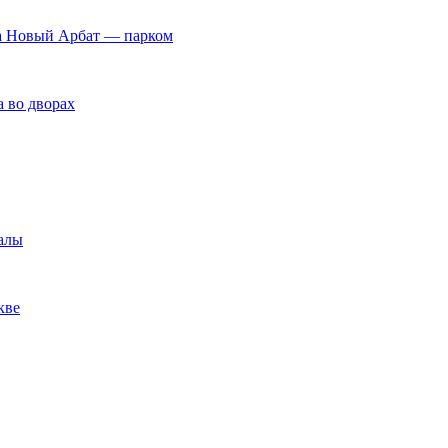
, а Новый Арбат — парком
 во дворах
алы
кве