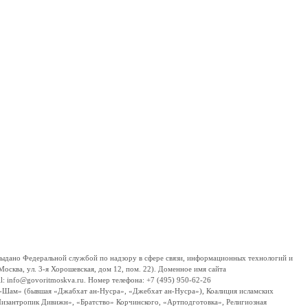
дано Федеральной службой по надзору в сфере связи, информационных технологий и
сква, ул. 3-я Хорошевская, дом 12, пом. 22). Доменное имя сайта
 info@govoritmoskva.ru. Номер телефона: +7 (495) 950-62-26
ш-Шам» (бывшая «Джабхат ан-Нусра», «Джебхат ан-Нусра»), Коалиция исламских
изантропик Дивижн», «Братство» Корчинского, «Артподготовка», Религиозная