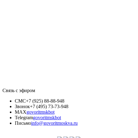
Связь с эфиром
СМС
+7 (925) 88-88-948
Звонок
+7 (495) 73-73-948
MAX
govoritmskbot
Telegram
govoritmskbot
Письмо
info@govoritmoskva.ru