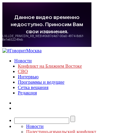
Новости
Конфликт на Ближнем Востоке
СВО
Интервью
Программы и ведущие
Сетка вещания
Редакция
Новости
Палестино-израильский конфликт