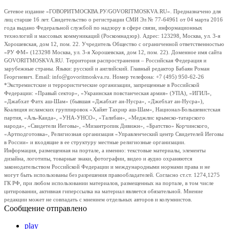
Сетевое издание «ГОВОРИТМОСКВА.РУ/GOVORITMOSKVA.RU». Предназначено для
лиц старше 16 лет. Свидетельство о регистрации СМИ Эл № 77-64961 от 04 марта 2016
года выдано Федеральной службой по надзору в сфере связи, информационных
технологий и массовых коммуникаций (Роскомнадзор). Адрес: 123298, Москва, ул. 3-я
Хорошевская, дом 12, пом. 22. Учредитель Общество с ограниченной ответственностью
«РУ ФМ» (123298 Москва, ул. 3-я Хорошевская, дом 12, пом. 22). Доменное имя сайта
GOVORITMOSKVA.RU. Территория распространения – Российская Федерация и
зарубежные страны. Языки: русский и английский. Главный редактор Бабаян Роман
Георгиевич. Email: info@govoritmoskva.ru. Номер телефона: +7 (495) 950-62-26
*Экстремистские и террористические организации, запрещенные в Российской
Федерации: «Правый сектор», «Украинская повстанческая армия» (УПА), «ИГИЛ»,
«Джабхат Фатх аш-Шам» (бывшая «Джабхат ан-Нусра», «Джебхат ан-Нусра»),
Коалиция исламских группировок «Хайят Тахрир аш-Шам», Национал-Большевистская
партия, «Аль-Каида», «УНА-УНСО», «Талибан», «Меджлис крымско-татарского
народа», «Свидетели Иеговы», «Мизантропик Дивижн», «Братство» Корчинского,
«Артподготовка», Религиозная организация «Управленческий центр Свидетелей Иеговы
в России» и входящие в ее структуру местные религиозные организации.
Информация, размещенная на портале, а именно: текстовые материалы, элементы
дизайна, логотипы, товарные знаки, фотографии, видео и аудио охраняются
законодательством Российской Федерации и международными нормами права и не
могут быть использованы без разрешения правообладателей. Согласно ст.ст. 1274,1275
ГК РФ, при любом использовании материалов, размещенных на портале, в том числе
цитировании, активная гиперссылка на материал является обязательной. Мнение
редакции может не совпадать с мнением отдельных авторов и колумнистов.
Сообщение отправлено
play