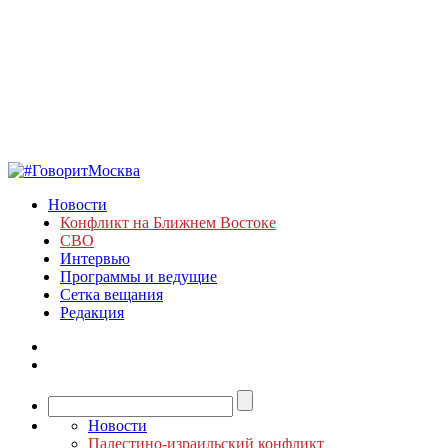
Новости
Конфликт на Ближнем Востоке
СВО
Интервью
Программы и ведущие
Сетка вещания
Редакция
Новости
Палестино-израильский конфликт