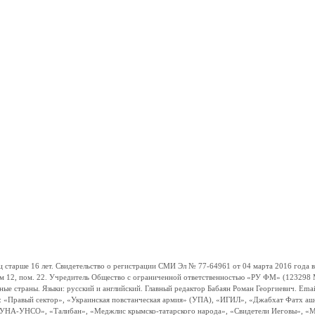
ше 16 лет. Свидетельство о регистрации СМИ Эл № 77-64961 от 04 марта 2016 года вы
ом 12, пом. 22. Учредитель Общество с ограниченной ответственностью «РУ ФМ» (123298 Мо
траны. Языки: русский и английский. Главный редактор Бабаян Роман Георгиевич. Email:
и: «Правый сектор», «Украинская повстанческая армия» (УПА), «ИГИЛ», «Джабхат Фатх а
«УНА-УНСО», «Талибан», «Меджлис крымско-татарского народа», «Свидетели Иеговы», «М