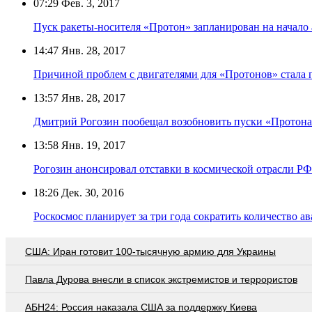
07:29
Фев. 3, 2017
Пуск ракеты-носителя «Протон» запланирован на начало 
14:47
Янв. 28, 2017
Причиной проблем с двигателями для «Протонов» стала
13:57
Янв. 28, 2017
Дмитрий Рогозин пообещал возобновить пуски «Протона-
13:58
Янв. 19, 2017
Рогозин анонсировал отставки в космической отрасли РФ
18:26
Дек. 30, 2016
Роскосмос планирует за три года сократить количество ав
США: Иран готовит 100-тысячную армию для Украины
Павла Дурова внесли в список экстремистов и террористов
АБН24: Россия наказала США за поддержку Киева