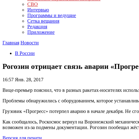
СВО
Интервью
Программы и ведущие
Сетка вещания
Редакция
Приложение
Главная
Новости
В России
Рогозин отрицает связь аварии «Прогре
16:57
Янв. 28, 2017
Вице-премьер пояснил, что в разных ракетах-носителях исполь
Проблемы обнаружились с оборудованием, которое устанавлив
Грузовик «Прогресс» потерпел аварию в начале декабря. Не сг
Как сообщалось, Роскосмос вернул на Воронежский механически
возможен из-за подмены документации. Рогозин пообещал жёст
Версия для печати