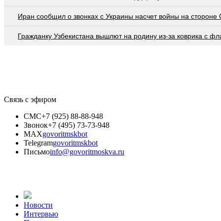
Иран сообщил о звонках с Украины насчет войны на стороне
Гражданку Узбекистана вышлют на родину из-за коврика с ф
Связь с эфиром
СМС
+7 (925) 88-88-948
Звонок
+7 (495) 73-73-948
MAX
govoritmskbot
Telegram
govoritmskbot
Письмо
info@govoritmoskva.ru
Новости
Интервью