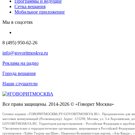
Программы и ведущие
Сетка вещания
Мобильное приложение
Мы в соцсетях
8 (495) 950-62-26
info@govoritmoskva.ru
Реклама на радио
Города вещания
Наши слушатели
Все права защищены. 2014-2026 © «Говорит Москва»
Сетевое издание «ГОВОРИТМОСКВА.РУ/GOVORITMOSKVA.RU». Предназначено для лиц стар
массовых коммуникаций (Роскомнадзор). Адрес: 123298, Москва, ул. 3-я Хорошевская, д
GOVORITMOSKVA.RU. Территория распространения – Российская Федерация и зарубежные с
*Экстремистские и террористические организации, запрещенные в Российской Федераци
группировок «Хайят Тахрир аш-Шам», Национал-Большевистская партия, «Аль-Каида», 