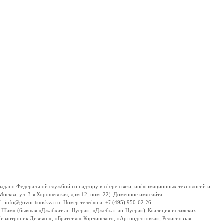
дано Федеральной службой по надзору в сфере связи, информационных технологий и
сква, ул. 3-я Хорошевская, дом 12, пом. 22). Доменное имя сайта
 info@govoritmoskva.ru. Номер телефона: +7 (495) 950-62-26
ш-Шам» (бывшая «Джабхат ан-Нусра», «Джебхат ан-Нусра»), Коалиция исламских
изантропик Дивижн», «Братство» Корчинского, «Артподготовка», Религиозная