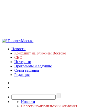
Новости
Конфликт на Ближнем Востоке
СВО
Интервью
Программы и ведущие
Сетка вещания
Редакция
Новости
Палестино-израильский конфликт