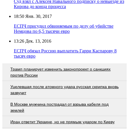
Суд взял с Алексея Навального подписку о невыезде из
Кирова до конца процесса
18:50
Янв. 30, 2017
ЕСПЧ присудил обвиняемым по делу об убийстве
Немцова по 6,5 тысячи евро
13:26
Дек. 13, 2016
ЕСПЧ обязал Россию выплатить Гарри Каспарову 8
тысяч евро
Трамп планирует изменить законопроект о санкциях
против России
Уцелевшая после атомного удара русская скрипка вновь
зазвучит
В Москве мужчина пострадал от взрыва кабеля под
землей
Иран ответит Украине, но не прямым ударом по Киеву