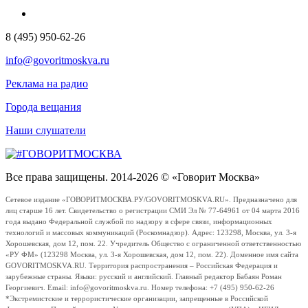
8 (495) 950-62-26
info@govoritmoskva.ru
Реклама на радио
Города вещания
Наши слушатели
Все права защищены. 2014-2026 © «Говорит Москва»
Сетевое издание «ГОВОРИТМОСКВА.РУ/GOVORITMOSKVA.RU». Предназначено для
лиц старше 16 лет. Свидетельство о регистрации СМИ Эл № 77-64961 от 04 марта 2016
года выдано Федеральной службой по надзору в сфере связи, информационных
технологий и массовых коммуникаций (Роскомнадзор). Адрес: 123298, Москва, ул. 3-я
Хорошевская, дом 12, пом. 22. Учредитель Общество с ограниченной ответственностью
«РУ ФМ» (123298 Москва, ул. 3-я Хорошевская, дом 12, пом. 22). Доменное имя сайта
GOVORITMOSKVA.RU. Территория распространения – Российская Федерация и
зарубежные страны. Языки: русский и английский. Главный редактор Бабаян Роман
Георгиевич. Email: info@govoritmoskva.ru. Номер телефона: +7 (495) 950-62-26
*Экстремистские и террористические организации, запрещенные в Российской