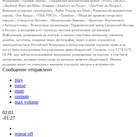
Федерации: «Правый сектор», «Украинская повстанческая армия» (УПА), «ИГИЛ»,
«Джабхат Фатх аш-Шам» (бывшая «Джабхат ан-Нусра», «Джебхат ан-Нусра»),
Коалиция исламских группировок «Хайят Тахрир аш-Шам», Национал-Большевистская
партия, «Аль-Каида», «УНА-УНСО», «Талибан», «Меджлис крымско-татарского
народа», «Свидетели Иеговы», «Мизантропик Дивижн», «Братство» Корчинского,
«Артподготовка», Религиозная организация «Управленческий центр Свидетелей Иеговы
в России» и входящие в ее структуру местные религиозные организации.
Информация, размещенная на портале, а именно: текстовые материалы, элементы
дизайна, логотипы, товарные знаки, фотографии, видео и аудио охраняются
законодательством Российской Федерации и международными нормами права и не
могут быть использованы без разрешения правообладателей. Согласно ст.ст. 1274,1275
ГК РФ, при любом использовании материалов, размещенных на портале, в том числе
цитировании, активная гиперссылка на материал является обязательной. Мнение
редакции может не совпадать с мнением отдельных авторов и колумнистов.
Сообщение отправлено
play
pause
mute
unmute
max volume
02:01
-01:27
repeat off