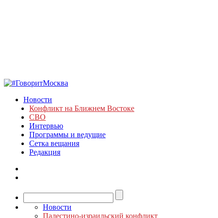
Новости
Конфликт на Ближнем Востоке
СВО
Интервью
Программы и ведущие
Сетка вещания
Редакция
Новости
Палестино-израильский конфликт