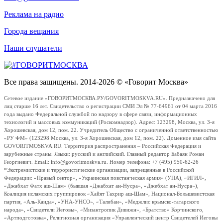
Реклама на радио
Города вещания
Наши слушатели
Все права защищены. 2014-2026 © «Говорит Москва»
Сетевое издание «ГОВОРИТМОСКВА.РУ/GOVORITMOSKVA.RU». Предназначено для
лиц старше 16 лет. Свидетельство о регистрации СМИ Эл № 77-64961 от 04 марта 2016
года выдано Федеральной службой по надзору в сфере связи, информационных
технологий и массовых коммуникаций (Роскомнадзор). Адрес: 123298, Москва, ул. 3-я
Хорошевская, дом 12, пом. 22. Учредитель Общество с ограниченной ответственностью
«РУ ФМ» (123298 Москва, ул. 3-я Хорошевская, дом 12, пом. 22). Доменное имя сайта
GOVORITMOSKVA.RU. Территория распространения – Российская Федерация и
зарубежные страны. Языки: русский и английский. Главный редактор Бабаян Роман
Георгиевич. Email: info@govoritmoskva.ru. Номер телефона: +7 (495) 950-62-26
*Экстремистские и террористические организации, запрещенные в Российской
Федерации: «Правый сектор», «Украинская повстанческая армия» (УПА), «ИГИЛ»,
«Джабхат Фатх аш-Шам» (бывшая «Джабхат ан-Нусра», «Джебхат ан-Нусра»),
Коалиция исламских группировок «Хайят Тахрир аш-Шам», Национал-Большевистская
партия, «Аль-Каида», «УНА-УНСО», «Талибан», «Меджлис крымско-татарского
народа», «Свидетели Иеговы», «Мизантропик Дивижн», «Братство» Корчинского,
«Артподготовка», Религиозная организация «Управленческий центр Свидетелей Иеговы