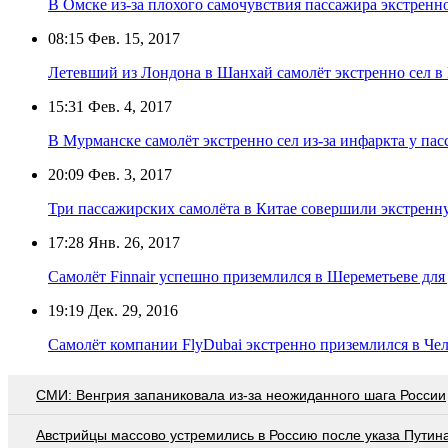
В Омске из-за плохого самочувствия пассажира экстренно
08:15
Фев. 15, 2017
Летевший из Лондона в Шанхай самолёт экстренно сел в
15:31
Фев. 4, 2017
В Мурманске самолёт экстренно сел из-за инфаркта у па
20:09
Фев. 3, 2017
Три пассажирских самолёта в Китае совершили экстренн
17:28
Янв. 26, 2017
Самолёт Finnair успешно приземлился в Шереметьеве для
19:19
Дек. 29, 2016
Самолёт компании FlyDubai экстренно приземлился в Чел
СМИ: Венгрия запаниковала из-за неожиданного шага России
Австрийцы массово устремились в Россию после указа Путин