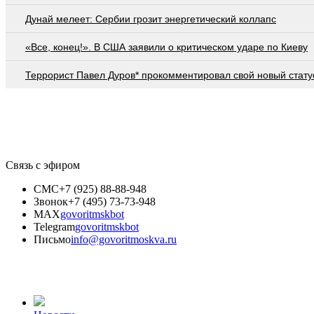
Дунай мелеет: Сербии грозит энергетический коллапс
«Все, конец!». В США заявили о критическом ударе по Киеву
Террорист Павел Дуров* прокомментировал свой новый стату
Связь с эфиром
СМС
+7 (925) 88-88-948
Звонок
+7 (495) 73-73-948
MAX
govoritmskbot
Telegram
govoritmskbot
Письмо
info@govoritmoskva.ru