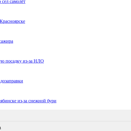
 сел самолёт
 Красноярске
ссажира
ую посадку из-за НЛО
 дозаправки
ябинске из-за снежной бури
а