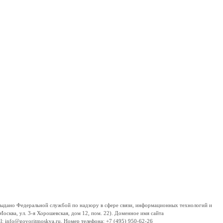
дано Федеральной службой по надзору в сфере связи, информационных технологий и
сква, ул. 3-я Хорошевская, дом 12, пом. 22). Доменное имя сайта
 info@govoritmoskva.ru. Номер телефона: +7 (495) 950-62-26