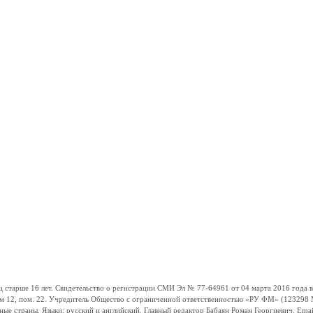
ше 16 лет. Свидетельство о регистрации СМИ Эл № 77-64961 от 04 марта 2016 года вы
ом 12, пом. 22. Учредитель Общество с ограниченной ответственностью «РУ ФМ» (123298 Мо
траны. Языки: русский и английский. Главный редактор Бабаян Роман Георгиевич. Email: