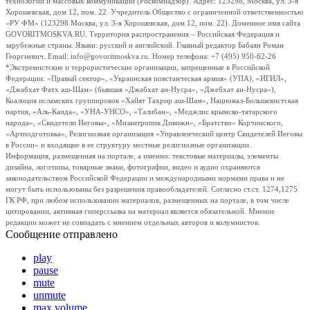
технологий и массовых коммуникаций (Роскомнадзор). Адрес: 123298, Москва, ул. 3-я
Хорошевская, дом 12, пом. 22. Учредитель Общество с ограниченной ответственностью
«РУ ФМ» (123298 Москва, ул. 3-я Хорошевская, дом 12, пом. 22). Доменное имя сайта
GOVORITMOSKVA.RU. Территория распространения – Российская Федерация и
зарубежные страны. Языки: русский и английский. Главный редактор Бабаян Роман
Георгиевич. Email: info@govoritmoskva.ru. Номер телефона: +7 (495) 950-62-26
*Экстремистские и террористические организации, запрещенные в Российской
Федерации: «Правый сектор», «Украинская повстанческая армия» (УПА), «ИГИЛ»,
«Джабхат Фатх аш-Шам» (бывшая «Джабхат ан-Нусра», «Джебхат ан-Нусра»),
Коалиция исламских группировок «Хайят Тахрир аш-Шам», Национал-Большевистская
партия, «Аль-Каида», «УНА-УНСО», «Талибан», «Меджлис крымско-татарского
народа», «Свидетели Иеговы», «Мизантропик Дивижн», «Братство» Корчинского,
«Артподготовка», Религиозная организация «Управленческий центр Свидетелей Иеговы
в России» и входящие в ее структуру местные религиозные организации.
Информация, размещенная на портале, а именно: текстовые материалы, элементы
дизайна, логотипы, товарные знаки, фотографии, видео и аудио охраняются
законодательством Российской Федерации и международными нормами права и не
могут быть использованы без разрешения правообладателей. Согласно ст.ст. 1274,1275
ГК РФ, при любом использовании материалов, размещенных на портале, в том числе
цитировании, активная гиперссылка на материал является обязательной. Мнение
редакции может не совпадать с мнением отдельных авторов и колумнистов.
Сообщение отправлено
play
pause
mute
unmute
max volume