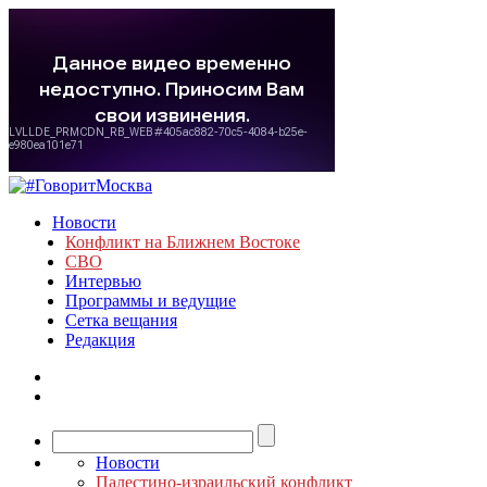
Новости
Конфликт на Ближнем Востоке
СВО
Интервью
Программы и ведущие
Сетка вещания
Редакция
Новости
Палестино-израильский конфликт