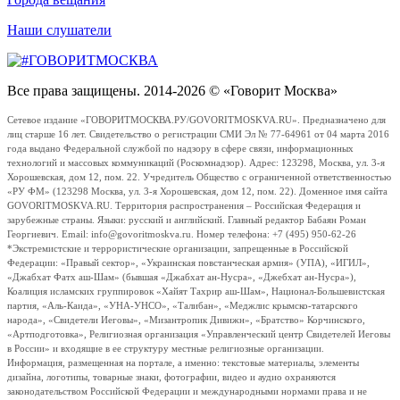
Наши слушатели
Все права защищены. 2014-2026 © «Говорит Москва»
Сетевое издание «ГОВОРИТМОСКВА.РУ/GOVORITMOSKVA.RU». Предназначено для
лиц старше 16 лет. Свидетельство о регистрации СМИ Эл № 77-64961 от 04 марта 2016
года выдано Федеральной службой по надзору в сфере связи, информационных
технологий и массовых коммуникаций (Роскомнадзор). Адрес: 123298, Москва, ул. 3-я
Хорошевская, дом 12, пом. 22. Учредитель Общество с ограниченной ответственностью
«РУ ФМ» (123298 Москва, ул. 3-я Хорошевская, дом 12, пом. 22). Доменное имя сайта
GOVORITMOSKVA.RU. Территория распространения – Российская Федерация и
зарубежные страны. Языки: русский и английский. Главный редактор Бабаян Роман
Георгиевич. Email: info@govoritmoskva.ru. Номер телефона: +7 (495) 950-62-26
*Экстремистские и террористические организации, запрещенные в Российской
Федерации: «Правый сектор», «Украинская повстанческая армия» (УПА), «ИГИЛ»,
«Джабхат Фатх аш-Шам» (бывшая «Джабхат ан-Нусра», «Джебхат ан-Нусра»),
Коалиция исламских группировок «Хайят Тахрир аш-Шам», Национал-Большевистская
партия, «Аль-Каида», «УНА-УНСО», «Талибан», «Меджлис крымско-татарского
народа», «Свидетели Иеговы», «Мизантропик Дивижн», «Братство» Корчинского,
«Артподготовка», Религиозная организация «Управленческий центр Свидетелей Иеговы
в России» и входящие в ее структуру местные религиозные организации.
Информация, размещенная на портале, а именно: текстовые материалы, элементы
дизайна, логотипы, товарные знаки, фотографии, видео и аудио охраняются
законодательством Российской Федерации и международными нормами права и не