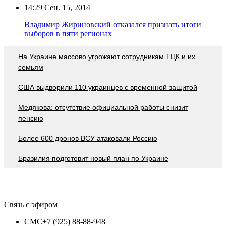
14:29
Сен. 15, 2014
Владимир Жириновский отказался признать итоги
выборов в пяти регионах
На Украине массово угрожают сотрудникам ТЦК и их
семьям
США выдворили 110 украинцев с временной защитой
Медякова: отсутствие официальной работы снизит
пенсию
Более 600 дронов ВСУ атаковали Россию
Бразилия подготовит новый план по Украине
Связь с эфиром
СМС
+7 (925) 88-88-948