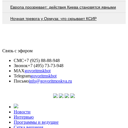
Европа прозревает: действия Киева становятся явными
Ночная тревога у Ормуза: что скрывает КСИР
Связь с эфиром
СМС
+7 (925) 88-88-948
Звонок
+7 (495) 73-73-948
MAX
govoritmskbot
Telegram
govoritmskbot
Письмо
info@govoritmoskva.ru
Новости
Интервью
Программы и ведущие
Сетка вещания