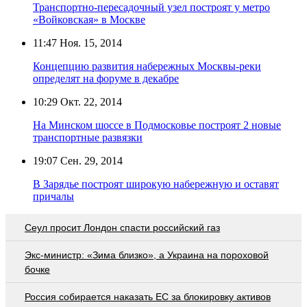
Транспортно-пересадочный узел построят у метро
«Войковская» в Москве
11:47
Ноя. 15, 2014
Концепцию развития набережных Москвы-реки
определят на форуме в декабре
10:29
Окт. 22, 2014
На Минском шоссе в Подмосковье построят 2 новые
транспортные развязки
19:07
Сен. 29, 2014
В Зарядье построят широкую набережную и оставят
причалы
Сеул просит Лондон спасти российский газ
Экс-министр: «Зима близко», а Украина на пороховой
бочке
Россия собирается наказать EC за блокировку активов