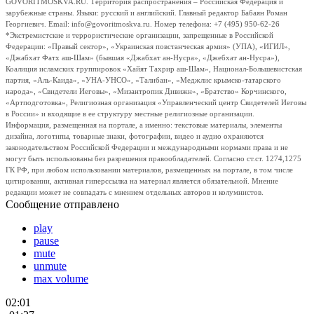
GOVORITMOSKVA.RU. Территория распространения – Российская Федерация и
зарубежные страны. Языки: русский и английский. Главный редактор Бабаян Роман
Георгиевич. Email: info@govoritmoskva.ru. Номер телефона: +7 (495) 950-62-26
*Экстремистские и террористические организации, запрещенные в Российской
Федерации: «Правый сектор», «Украинская повстанческая армия» (УПА), «ИГИЛ»,
«Джабхат Фатх аш-Шам» (бывшая «Джабхат ан-Нусра», «Джебхат ан-Нусра»),
Коалиция исламских группировок «Хайят Тахрир аш-Шам», Национал-Большевистская
партия, «Аль-Каида», «УНА-УНСО», «Талибан», «Меджлис крымско-татарского
народа», «Свидетели Иеговы», «Мизантропик Дивижн», «Братство» Корчинского,
«Артподготовка», Религиозная организация «Управленческий центр Свидетелей Иеговы
в России» и входящие в ее структуру местные религиозные организации.
Информация, размещенная на портале, а именно: текстовые материалы, элементы
дизайна, логотипы, товарные знаки, фотографии, видео и аудио охраняются
законодательством Российской Федерации и международными нормами права и не
могут быть использованы без разрешения правообладателей. Согласно ст.ст. 1274,1275
ГК РФ, при любом использовании материалов, размещенных на портале, в том числе
цитировании, активная гиперссылка на материал является обязательной. Мнение
редакции может не совпадать с мнением отдельных авторов и колумнистов.
Сообщение отправлено
play
pause
mute
unmute
max volume
02:01