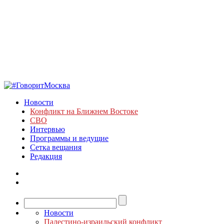
Новости
Конфликт на Ближнем Востоке
СВО
Интервью
Программы и ведущие
Сетка вещания
Редакция
Новости
Палестино-израильский конфликт