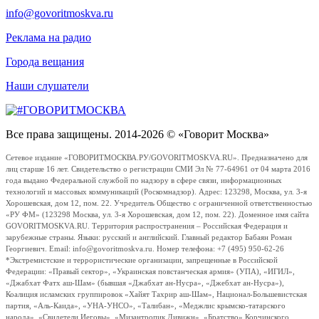
info@govoritmoskva.ru
Реклама на радио
Города вещания
Наши слушатели
Все права защищены. 2014-2026 © «Говорит Москва»
Сетевое издание «ГОВОРИТМОСКВА.РУ/GOVORITMOSKVA.RU». Предназначено для
лиц старше 16 лет. Свидетельство о регистрации СМИ Эл № 77-64961 от 04 марта 2016
года выдано Федеральной службой по надзору в сфере связи, информационных
технологий и массовых коммуникаций (Роскомнадзор). Адрес: 123298, Москва, ул. 3-я
Хорошевская, дом 12, пом. 22. Учредитель Общество с ограниченной ответственностью
«РУ ФМ» (123298 Москва, ул. 3-я Хорошевская, дом 12, пом. 22). Доменное имя сайта
GOVORITMOSKVA.RU. Территория распространения – Российская Федерация и
зарубежные страны. Языки: русский и английский. Главный редактор Бабаян Роман
Георгиевич. Email: info@govoritmoskva.ru. Номер телефона: +7 (495) 950-62-26
*Экстремистские и террористические организации, запрещенные в Российской
Федерации: «Правый сектор», «Украинская повстанческая армия» (УПА), «ИГИЛ»,
«Джабхат Фатх аш-Шам» (бывшая «Джабхат ан-Нусра», «Джебхат ан-Нусра»),
Коалиция исламских группировок «Хайят Тахрир аш-Шам», Национал-Большевистская
партия, «Аль-Каида», «УНА-УНСО», «Талибан», «Меджлис крымско-татарского
народа», «Свидетели Иеговы», «Мизантропик Дивижн», «Братство» Корчинского,