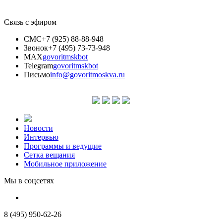
Связь с эфиром
СМС
+7 (925) 88-88-948
Звонок
+7 (495) 73-73-948
MAX
govoritmskbot
Telegram
govoritmskbot
Письмо
info@govoritmoskva.ru
Новости
Интервью
Программы и ведущие
Сетка вещания
Мобильное приложение
Мы в соцсетях
8 (495) 950-62-26