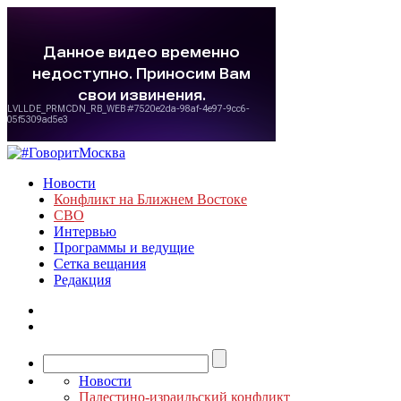
Новости
Конфликт на Ближнем Востоке
СВО
Интервью
Программы и ведущие
Сетка вещания
Редакция
Новости
Палестино-израильский конфликт