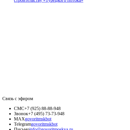
строительству «Турецкого потока»
Связь с эфиром
СМС
+7 (925) 88-88-948
Звонок
+7 (495) 73-73-948
MAX
govoritmskbot
Telegram
govoritmskbot
Письмо
info@govoritmoskva.ru