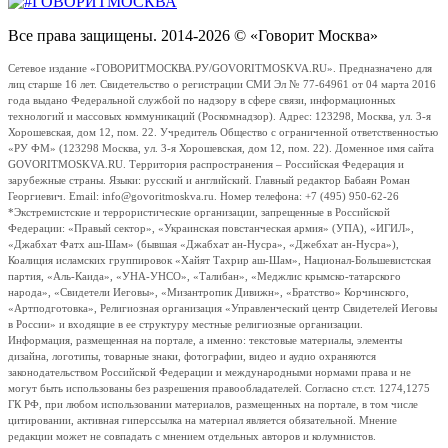
Все права защищены. 2014-2026 © «Говорит Москва»
Сетевое издание «ГОВОРИТМОСКВА.РУ/GOVORITMOSKVA.RU». Предназначено для
лиц старше 16 лет. Свидетельство о регистрации СМИ Эл № 77-64961 от 04 марта 2016
года выдано Федеральной службой по надзору в сфере связи, информационных
технологий и массовых коммуникаций (Роскомнадзор). Адрес: 123298, Москва, ул. 3-я
Хорошевская, дом 12, пом. 22. Учредитель Общество с ограниченной ответственностью
«РУ ФМ» (123298 Москва, ул. 3-я Хорошевская, дом 12, пом. 22). Доменное имя сайта
GOVORITMOSKVA.RU. Территория распространения – Российская Федерация и
зарубежные страны. Языки: русский и английский. Главный редактор Бабаян Роман
Георгиевич. Email: info@govoritmoskva.ru. Номер телефона: +7 (495) 950-62-26
*Экстремистские и террористические организации, запрещенные в Российской
Федерации: «Правый сектор», «Украинская повстанческая армия» (УПА), «ИГИЛ»,
«Джабхат Фатх аш-Шам» (бывшая «Джабхат ан-Нусра», «Джебхат ан-Нусра»),
Коалиция исламских группировок «Хайят Тахрир аш-Шам», Национал-Большевистская
партия, «Аль-Каида», «УНА-УНСО», «Талибан», «Меджлис крымско-татарского
народа», «Свидетели Иеговы», «Мизантропик Дивижн», «Братство» Корчинского,
«Артподготовка», Религиозная организация «Управленческий центр Свидетелей Иеговы
в России» и входящие в ее структуру местные религиозные организации.
Информация, размещенная на портале, а именно: текстовые материалы, элементы
дизайна, логотипы, товарные знаки, фотографии, видео и аудио охраняются
законодательством Российской Федерации и международными нормами права и не
могут быть использованы без разрешения правообладателей. Согласно ст.ст. 1274,1275
ГК РФ, при любом использовании материалов, размещенных на портале, в том числе
цитировании, активная гиперссылка на материал является обязательной. Мнение
редакции может не совпадать с мнением отдельных авторов и колумнистов.