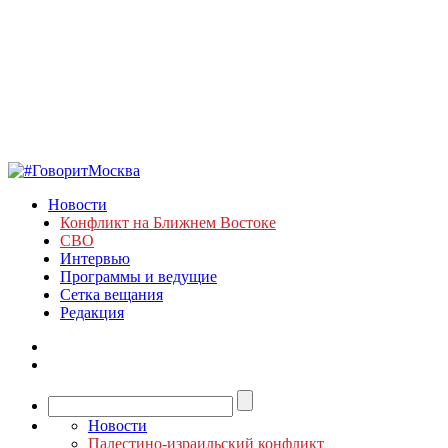
Новости
Конфликт на Ближнем Востоке
СВО
Интервью
Программы и ведущие
Сетка вещания
Редакция
Новости
Палестино-израильский конфликт