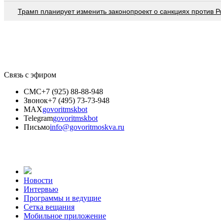
Трамп планирует изменить законопроект о санкциях против Р
Связь с эфиром
СМС
+7 (925) 88-88-948
Звонок
+7 (495) 73-73-948
MAX
govoritmskbot
Telegram
govoritmskbot
Письмо
info@govoritmoskva.ru
Новости
Интервью
Программы и ведущие
Сетка вещания
Мобильное приложение