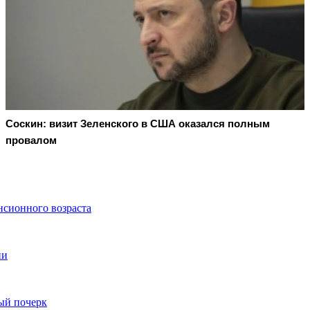
Соскин: визит Зеленского в США оказался полным
провалом
нсионного возраста
ии
ый почерк