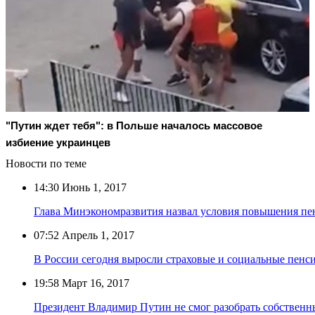
"Путин ждет тебя": в Польше началось массовое
избиение украинцев
Новости по теме
14:30
Июнь 1, 2017
Глава Минэкономразвития назвал условия повышения пе
07:52
Апрель 1, 2017
В России сегодня выросли страховые и социальные пенс
19:58
Март 16, 2017
Президент Владимир Путин не смог разобрать собственн