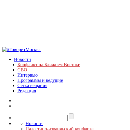
Новости
Конфликт на Ближнем Востоке
СВО
Интервью
Программы и ведущие
Сетка вещания
Редакция
Новости
Палестино-израильский конфликт