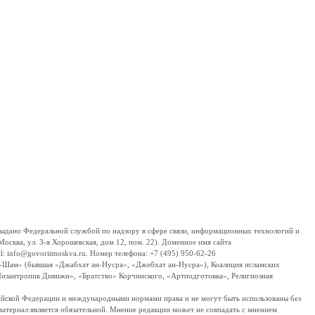
дано Федеральной службой по надзору в сфере связи, информационных технологий и
сква, ул. 3-я Хорошевская, дом 12, пом. 22). Доменное имя сайта
 info@govoritmoskva.ru. Номер телефона: +7 (495) 950-62-26
ш-Шам» (бывшая «Джабхат ан-Нусра», «Джебхат ан-Нусра»), Коалиция исламских
изантропик Дивижн», «Братство» Корчинского, «Артподготовка», Религиозная
ссийской Федерации и международными нормами права и не могут быть использованы без
материал является обязательной. Мнение редакции может не совпадать с мнением