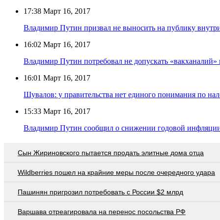
17:38
Март 16, 2017
Владимир Путин призвал не выносить на публику внутр
16:02
Март 16, 2017
Владимир Путин потребовал не допускать «вакханалий» 
16:01
Март 16, 2017
Шувалов: у правительства нет единого понимания по на
15:33
Март 16, 2017
Владимир Путин сообщил о снижении годовой инфляции 
Сын Жириновского пытается продать элитные дома отца
Wildberries пошел на крайние меры после очередного удара
Пашинян пригрозил потребовать c России $2 млрд
Варшава отреагировала на перенос посольства РФ