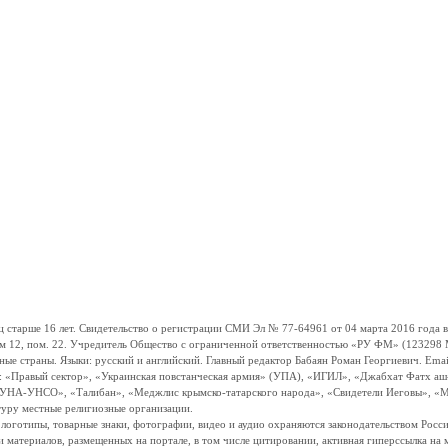
ше 16 лет. Свидетельство о регистрации СМИ Эл № 77-64961 от 04 марта 2016 года вы
ом 12, пом. 22. Учредитель Общество с ограниченной ответственностью «РУ ФМ» (123298 Мо
траны. Языки: русский и английский. Главный редактор Бабаян Роман Георгиевич. Email:
и: «Правый сектор», «Украинская повстанческая армия» (УПА), «ИГИЛ», «Джабхат Фатх а
«УНА-УНСО», «Талибан», «Меджлис крымско-татарского народа», «Свидетели Иеговы», «М
туру местные религиозные организации.
, логотипы, товарные знаки, фотографии, видео и аудио охраняются законодательством Ро
и материалов, размещенных на портале, в том числе цитировании, активная гиперссылка на 