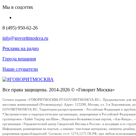
Мы в соцсетях
8 (495) 950-62-26
info@govoritmoskva.ru
Реклама на радио
Города вещания
Наши слушатели
Все права защищены. 2014-2026 © «Говорит Москва»
Сетевое издание «ГОВОРИТМОСКВА.РУ/GOVORITMOSKVA.RU». Предназначено для лиц стар
массовых коммуникаций (Роскомнадзор). Адрес: 123298, Москва, ул. 3-я Хорошевская, д
GOVORITMOSKVA.RU. Территория распространения – Российская Федерация и зарубежные с
*Экстремистские и террористические организации, запрещенные в Российской Федераци
группировок «Хайят Тахрир аш-Шам», Национал-Большевистская партия, «Аль-Каида», 
организация «Управленческий центр Свидетелей Иеговы в России» и входящие в ее струк
Информация, размещенная на портале, а именно: текстовые материалы, элементы дизайна
разрешения правообладателей. Согласно ст.ст. 1274,1275 ГК РФ, при любом использовани