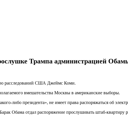
прослушке Трампа администрацией Обам
юро расследований США Джеймс Коми.
дполагаемого вмешательства Москвы в американские выборы.
какого-либо президента», не имеет права распоряжаться об эле
и Барак Обама отдал распоряжение прослушивать штаб-квартиру 