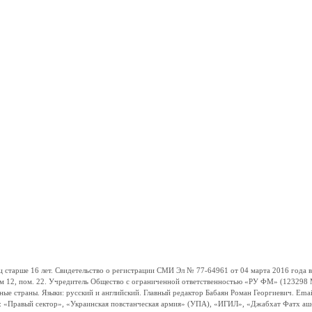
ше 16 лет. Свидетельство о регистрации СМИ Эл № 77-64961 от 04 марта 2016 года вы
ом 12, пом. 22. Учредитель Общество с ограниченной ответственностью «РУ ФМ» (123298 Мо
траны. Языки: русский и английский. Главный редактор Бабаян Роман Георгиевич. Email:
и: «Правый сектор», «Украинская повстанческая армия» (УПА), «ИГИЛ», «Джабхат Фатх а