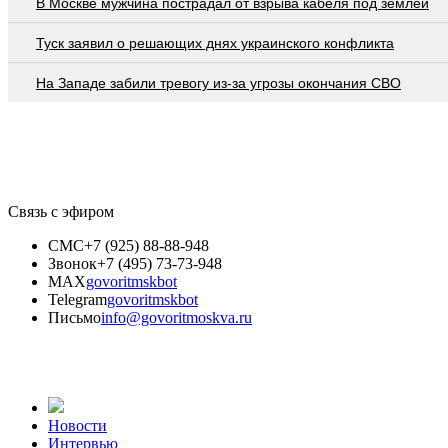
В Москве мужчина пострадал от взрыва кабеля под землей
Туск заявил о решающих днях украинского конфликта
На Западе забили тревогу из-за угрозы окончания СВО
Связь с эфиром
СМС
+7 (925) 88-88-948
Звонок
+7 (495) 73-73-948
MAX
govoritmskbot
Telegram
govoritmskbot
Письмо
info@govoritmoskva.ru
Новости
Интервью