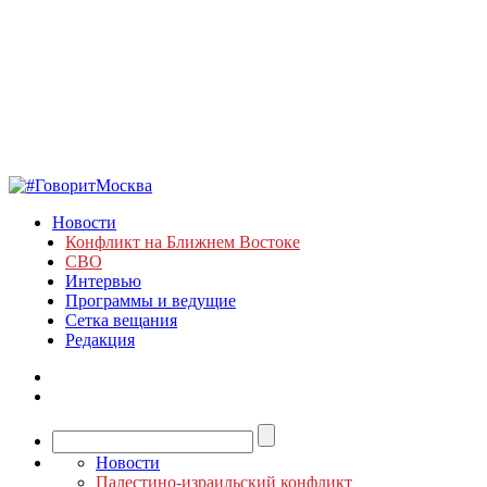
Новости
Конфликт на Ближнем Востоке
СВО
Интервью
Программы и ведущие
Сетка вещания
Редакция
Новости
Палестино-израильский конфликт