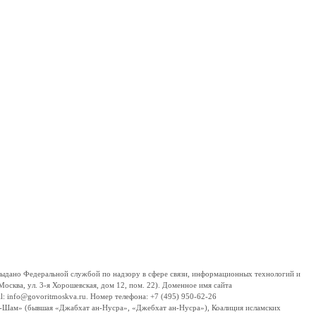
дано Федеральной службой по надзору в сфере связи, информационных технологий и
сква, ул. 3-я Хорошевская, дом 12, пом. 22). Доменное имя сайта
 info@govoritmoskva.ru. Номер телефона: +7 (495) 950-62-26
ш-Шам» (бывшая «Джабхат ан-Нусра», «Джебхат ан-Нусра»), Коалиция исламских