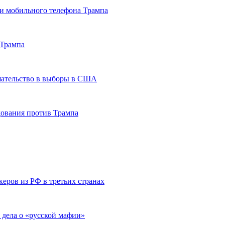
и мобильного телефона Трампа
 Трампа
шательство в выборы в США
дования против Трампа
еров из РФ в третьих странах
дела о «русской мафии»