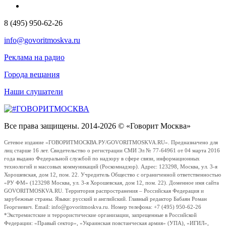
8 (495) 950-62-26
info@govoritmoskva.ru
Реклама на радио
Города вещания
Наши слушатели
Все права защищены. 2014-2026 © «Говорит Москва»
Сетевое издание «ГОВОРИТМОСКВА.РУ/GOVORITMOSKVA.RU». Предназначено для
лиц старше 16 лет. Свидетельство о регистрации СМИ Эл № 77-64961 от 04 марта 2016
года выдано Федеральной службой по надзору в сфере связи, информационных
технологий и массовых коммуникаций (Роскомнадзор). Адрес: 123298, Москва, ул. 3-я
Хорошевская, дом 12, пом. 22. Учредитель Общество с ограниченной ответственностью
«РУ ФМ» (123298 Москва, ул. 3-я Хорошевская, дом 12, пом. 22). Доменное имя сайта
GOVORITMOSKVA.RU. Территория распространения – Российская Федерация и
зарубежные страны. Языки: русский и английский. Главный редактор Бабаян Роман
Георгиевич. Email: info@govoritmoskva.ru. Номер телефона: +7 (495) 950-62-26
*Экстремистские и террористические организации, запрещенные в Российской
Федерации: «Правый сектор», «Украинская повстанческая армия» (УПА), «ИГИЛ»,