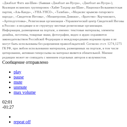
«Джабхат Фатх аш-Шам» (бывшая «Джабхат ан-Нусра», «Джебхат ан-Нусра»),
Коалиция исламских группировок «Хайят Тахрир аш-Шам», Национал-Большевистская
партия, «Аль-Каида», «УНА-УНСО», «Талибан», «Меджлис крымско-татарского
народа», «Свидетели Иеговы», «Мизантропик Дивижн», «Братство» Корчинского,
«Артподготовка», Религиозная организация «Управленческий центр Свидетелей Иеговы
в России» и входящие в ее структуру местные религиозные организации.
Информация, размещенная на портале, а именно: текстовые материалы, элементы
дизайна, логотипы, товарные знаки, фотографии, видео и аудио охраняются
законодательством Российской Федерации и международными нормами права и не
могут быть использованы без разрешения правообладателей. Согласно ст.ст. 1274,1275
ГК РФ, при любом использовании материалов, размещенных на портале, в том числе
цитировании, активная гиперссылка на материал является обязательной. Мнение
редакции может не совпадать с мнением отдельных авторов и колумнистов.
Сообщение отправлено
play
pause
mute
unmute
max volume
02:01
-01:27
repeat off