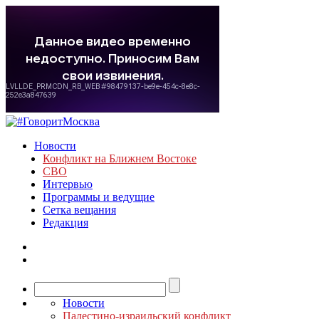
Новости
Конфликт на Ближнем Востоке
СВО
Интервью
Программы и ведущие
Сетка вещания
Редакция
Новости
Палестино-израильский конфликт