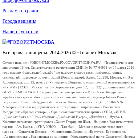
info@govoritmoskva.ru
Реклама на радио
Города вещания
Наши слушатели
Все права защищены. 2014-2026 © «Говорит Москва»
Сетевое издание «ГОВОРИТМОСКВА.РУ/GOVORITMOSKVA.RU». Предназначено для
лиц старше 16 лет. Свидетельство о регистрации СМИ Эл № 77-64961 от 04 марта 2016
года выдано Федеральной службой по надзору в сфере связи, информационных
технологий и массовых коммуникаций (Роскомнадзор). Адрес: 123298, Москва, ул. 3-я
Хорошевская, дом 12, пом. 22. Учредитель Общество с ограниченной ответственностью
«РУ ФМ» (123298 Москва, ул. 3-я Хорошевская, дом 12, пом. 22). Доменное имя сайта
GOVORITMOSKVA.RU. Территория распространения – Российская Федерация и
зарубежные страны. Языки: русский и английский. Главный редактор Бабаян Роман
Георгиевич. Email: info@govoritmoskva.ru. Номер телефона: +7 (495) 950-62-26
*Экстремистские и террористические организации, запрещенные в Российской
Федерации: «Правый сектор», «Украинская повстанческая армия» (УПА), «ИГИЛ»,
«Джабхат Фатх аш-Шам» (бывшая «Джабхат ан-Нусра», «Джебхат ан-Нусра»),
Коалиция исламских группировок «Хайят Тахрир аш-Шам», Национал-Большевистская
партия, «Аль-Каида», «УНА-УНСО», «Талибан», «Меджлис крымско-татарского
народа», «Свидетели Иеговы», «Мизантропик Дивижн», «Братство» Корчинского,
«Артподготовка», Религиозная организация «Управленческий центр Свидетелей Иеговы