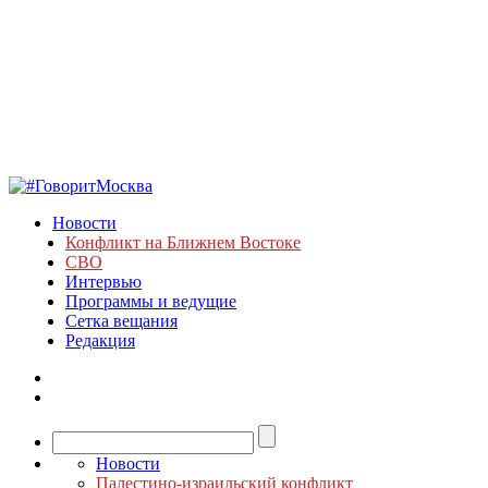
Новости
Конфликт на Ближнем Востоке
СВО
Интервью
Программы и ведущие
Сетка вещания
Редакция
Новости
Палестино-израильский конфликт