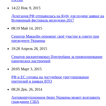
14:22
Ноя. 9, 2015
Делегация РФ отправилась на Кубу для подачи заявки на
Всемирный фестиваль молодежи-2017
08:19
Май 14, 2015
Сенатор Маккейн опроверг своё участие в совете при
президенте Украины
19:28
Апрель 28, 2015
Сенатор раскритиковал Центробанк за провоцирование
панических настроений
20:05
Март 3, 2015
РФ и ЕС готовы на досудебное урегулирование
претензий в рамках ВТО
08:26
Дек. 26, 2014
Антикоррупционное бюро Украины может возглавить
гражданин США