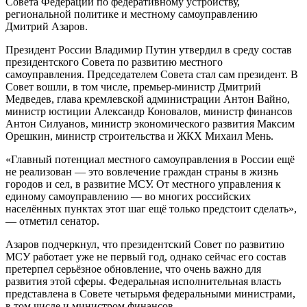
Совета Федерации по федеративному устройству,
региональной политике и местному самоуправлению
Дмитрий Азаров.
Президент России Владимир Путин утвердил в среду состав
президентского Совета по развитию местного
самоуправления. Председателем Совета стал сам президент. В
Совет вошли, в том числе, премьер-министр Дмитрий
Медведев, глава кремлевской администрации Антон Вайно,
министр юстиции Александр Коновалов, министр финансов
Антон Силуанов, министр экономического развития Максим
Орешкин, министр строительства и ЖКХ Михаил Мень.
«Главный потенциал местного самоуправления в России ещё
не реализован — это вовлечение граждан страны в жизнь
городов и сел, в развитие МСУ. От местного управления к
единому самоуправлению — во многих российских
населённых пунктах этот шаг ещё только предстоит сделать»,
— отметил сенатор.
Азаров подчеркнул, что президентский Совет по развитию
МСУ работает уже не первый год, однако сейчас его состав
претерпел серьёзное обновление, что очень важно для
развития этой сферы. Федеральная исполнительная власть
представлена в Совете четырьмя федеральными министрами,
в том числе и министром финансов.