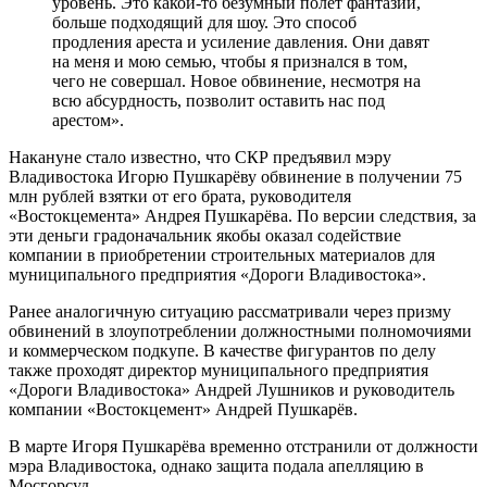
уровень. Это какой-то безумный полёт фантазии,
больше подходящий для шоу. Это способ
продления ареста и усиление давления. Они давят
на меня и мою семью, чтобы я признался в том,
чего не совершал. Новое обвинение, несмотря на
всю абсурдность, позволит оставить нас под
арестом».
Накануне стало известно, что СКР предъявил мэру
Владивостока Игорю Пушкарёву обвинение в получении 75
млн рублей взятки от его брата, руководителя
«Востокцемента» Андрея Пушкарёва. По версии следствия, за
эти деньги градоначальник якобы оказал содействие
компании в приобретении строительных материалов для
муниципального предприятия «Дороги Владивостока».
Ранее аналогичную ситуацию рассматривали через призму
обвинений в злоупотреблении должностными полномочиями
и коммерческом подкупе. В качестве фигурантов по делу
также проходят директор муниципального предприятия
«Дороги Владивостока» Андрей Лушников и руководитель
компании «Востокцемент» Андрей Пушкарёв.
В марте Игоря Пушкарёва временно отстранили от должности
мэра Владивостока, однако защита подала апелляцию в
Мосгорсуд.