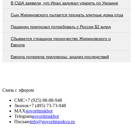
В США заявили, что Иран задумал ударить по Украине
Сын Жириновского пытается продать элитные дома отца
Пашинян пригрозил потребовать c России $2 млрд
Сбывается страшное пророчество Жириновского о
Европе
Европа потеряла триллионы: анализ последствий
Связь с эфиром
СМС
+7 (925) 88-88-948
Звонок
+7 (495) 73-73-948
MAX
govoritmskbot
Telegram
govoritmskbot
Письмо
info@govoritmoskva.ru