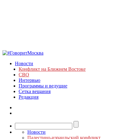
Новости
Конфликт на Ближнем Востоке
СВО
Интервью
Программы и ведущие
Сетка вещания
Редакция
Новости
Палестино-израильский конфликт