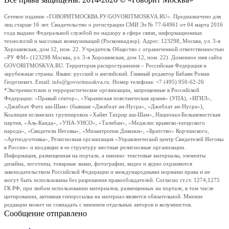
Сетевое издание «ГОВОРИТМОСКВА.РУ/GOVORITMOSKVA.RU». Предназначено для
лиц старше 16 лет. Свидетельство о регистрации СМИ Эл № 77-64961 от 04 марта 2016
года выдано Федеральной службой по надзору в сфере связи, информационных
технологий и массовых коммуникаций (Роскомнадзор). Адрес: 123298, Москва, ул. 3-я
Хорошевская, дом 12, пом. 22. Учредитель Общество с ограниченной ответственностью
«РУ ФМ» (123298 Москва, ул. 3-я Хорошевская, дом 12, пом. 22). Доменное имя сайта
GOVORITMOSKVA.RU. Территория распространения – Российская Федерация и
зарубежные страны. Языки: русский и английский. Главный редактор Бабаян Роман
Георгиевич. Email: info@govoritmoskva.ru. Номер телефона: +7 (495) 950-62-26
*Экстремистские и террористические организации, запрещенные в Российской
Федерации: «Правый сектор», «Украинская повстанческая армия» (УПА), «ИГИЛ»,
«Джабхат Фатх аш-Шам» (бывшая «Джабхат ан-Нусра», «Джебхат ан-Нусра»),
Коалиция исламских группировок «Хайят Тахрир аш-Шам», Национал-Большевистская
партия, «Аль-Каида», «УНА-УНСО», «Талибан», «Меджлис крымско-татарского
народа», «Свидетели Иеговы», «Мизантропик Дивижн», «Братство» Корчинского,
«Артподготовка», Религиозная организация «Управленческий центр Свидетелей Иеговы
в России» и входящие в ее структуру местные религиозные организации.
Информация, размещенная на портале, а именно: текстовые материалы, элементы
дизайна, логотипы, товарные знаки, фотографии, видео и аудио охраняются
законодательством Российской Федерации и международными нормами права и не
могут быть использованы без разрешения правообладателей. Согласно ст.ст. 1274,1275
ГК РФ, при любом использовании материалов, размещенных на портале, в том числе
цитировании, активная гиперссылка на материал является обязательной. Мнение
редакции может не совпадать с мнением отдельных авторов и колумнистов.
Сообщение отправлено