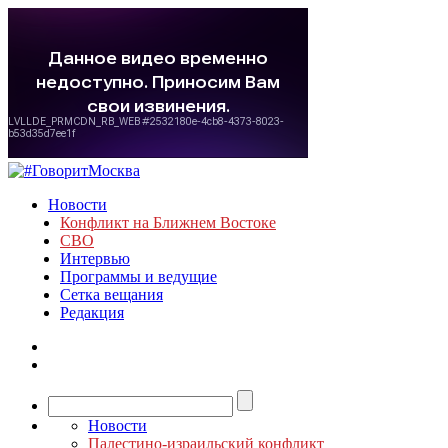
Новости
Конфликт на Ближнем Востоке
СВО
Интервью
Программы и ведущие
Сетка вещания
Редакция
Новости
Палестино-израильский конфликт