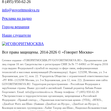
8 (495) 950-62-26
info@govoritmoskva.ru
Реклама на радио
Города вещания
Наши слушатели
Все права защищены. 2014-2026 © «Говорит Москва»
Сетевое издание «ГОВОРИТМОСКВА.РУ/GOVORITMOSKVA.RU». Предназначено для
лиц старше 16 лет. Свидетельство о регистрации СМИ Эл № 77-64961 от 04 марта 2016
года выдано Федеральной службой по надзору в сфере связи, информационных
технологий и массовых коммуникаций (Роскомнадзор). Адрес: 123298, Москва, ул. 3-я
Хорошевская, дом 12, пом. 22. Учредитель Общество с ограниченной ответственностью
«РУ ФМ» (123298 Москва, ул. 3-я Хорошевская, дом 12, пом. 22). Доменное имя сайта
GOVORITMOSKVA.RU. Территория распространения – Российская Федерация и
зарубежные страны. Языки: русский и английский. Главный редактор Бабаян Роман
Георгиевич. Email: info@govoritmoskva.ru. Номер телефона: +7 (495) 950-62-26
*Экстремистские и террористические организации, запрещенные в Российской
Федерации: «Правый сектор», «Украинская повстанческая армия» (УПА), «ИГИЛ»,
«Джабхат Фатх аш-Шам» (бывшая «Джабхат ан-Нусра», «Джебхат ан-Нусра»),
Коалиция исламских группировок «Хайят Тахрир аш-Шам», Национал-Большевистская