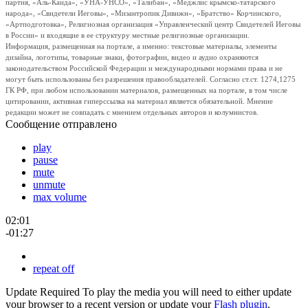
партия, «Аль-Каида», «УНА-УНСО», «Талибан», «Меджлис крымско-татарского
народа», «Свидетели Иеговы», «Мизантропик Дивижн», «Братство» Корчинского,
«Артподготовка», Религиозная организация «Управленческий центр Свидетелей Иеговы
в России» и входящие в ее структуру местные религиозные организации.
Информация, размещенная на портале, а именно: текстовые материалы, элементы
дизайна, логотипы, товарные знаки, фотографии, видео и аудио охраняются
законодательством Российской Федерации и международными нормами права и не
могут быть использованы без разрешения правообладателей. Согласно ст.ст. 1274,1275
ГК РФ, при любом использовании материалов, размещенных на портале, в том числе
цитировании, активная гиперссылка на материал является обязательной. Мнение
редакции может не совпадать с мнением отдельных авторов и колумнистов.
Сообщение отправлено
play
pause
mute
unmute
max volume
02:01
-01:27
repeat off
Update Required
To play the media you will need to either update
your browser to a recent version or update your
Flash plugin
.