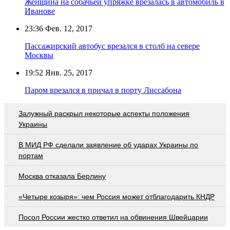
Женщина на собачьей упряжке врезалась в автомобиль в
Иванове
23:36
Фев. 12, 2017
Пассажирский автобус врезался в столб на севере
Москвы
19:52
Янв. 25, 2017
Паром врезался в причал в порту Лиссабона
Залужный раскрыл некоторые аспекты положения
Украины
В МИД РФ сделали заявление об ударах Украины по
портам
Москва отказала Берлину
«Четыре козыря»: чем Россия может отблагодарить КНДР
Посол России жестко ответил на обвинения Швейцарии