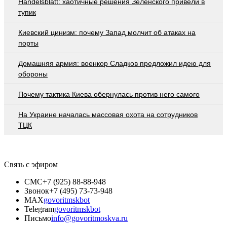
Handelsblatt: хаотичные решения Зеленского привели в
тупик
Киевский цинизм: почему Запад молчит об атаках на
порты
Домашняя армия: военкор Сладков предложил идею для
обороны
Почему тактика Киева обернулась против него самого
На Украине началась массовая охота на сотрудников
ТЦК
Связь с эфиром
СМС
+7 (925) 88-88-948
Звонок
+7 (495) 73-73-948
MAX
govoritmskbot
Telegram
govoritmskbot
Письмо
info@govoritmoskva.ru