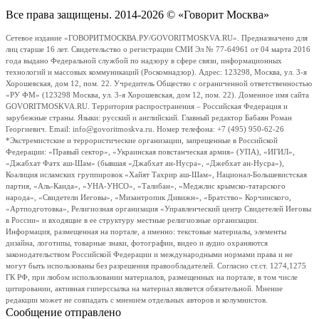
Все права защищены. 2014-2026 © «Говорит Москва»
Сетевое издание «ГОВОРИТМОСКВА.РУ/GOVORITMOSKVA.RU». Предназначено для
лиц старше 16 лет. Свидетельство о регистрации СМИ Эл № 77-64961 от 04 марта 2016
года выдано Федеральной службой по надзору в сфере связи, информационных
технологий и массовых коммуникаций (Роскомнадзор). Адрес: 123298, Москва, ул. 3-я
Хорошевская, дом 12, пом. 22. Учредитель Общество с ограниченной ответственностью
«РУ ФМ» (123298 Москва, ул. 3-я Хорошевская, дом 12, пом. 22). Доменное имя сайта
GOVORITMOSKVA.RU. Территория распространения – Российская Федерация и
зарубежные страны. Языки: русский и английский. Главный редактор Бабаян Роман
Георгиевич. Email: info@govoritmoskva.ru. Номер телефона: +7 (495) 950-62-26
*Экстремистские и террористические организации, запрещенные в Российской
Федерации: «Правый сектор», «Украинская повстанческая армия» (УПА), «ИГИЛ»,
«Джабхат Фатх аш-Шам» (бывшая «Джабхат ан-Нусра», «Джебхат ан-Нусра»),
Коалиция исламских группировок «Хайят Тахрир аш-Шам», Национал-Большевистская
партия, «Аль-Каида», «УНА-УНСО», «Талибан», «Меджлис крымско-татарского
народа», «Свидетели Иеговы», «Мизантропик Дивижн», «Братство» Корчинского,
«Артподготовка», Религиозная организация «Управленческий центр Свидетелей Иеговы
в России» и входящие в ее структуру местные религиозные организации.
Информация, размещенная на портале, а именно: текстовые материалы, элементы
дизайна, логотипы, товарные знаки, фотографии, видео и аудио охраняются
законодательством Российской Федерации и международными нормами права и не
могут быть использованы без разрешения правообладателей. Согласно ст.ст. 1274,1275
ГК РФ, при любом использовании материалов, размещенных на портале, в том числе
цитировании, активная гиперссылка на материал является обязательной. Мнение
редакции может не совпадать с мнением отдельных авторов и колумнистов.
Сообщение отправлено