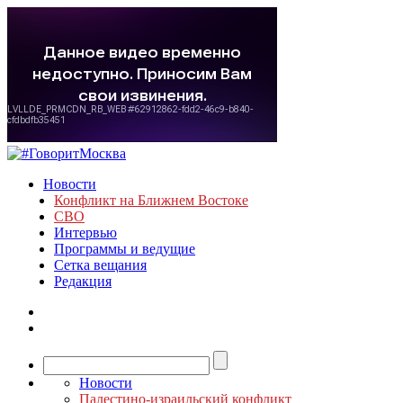
Новости
Конфликт на Ближнем Востоке
СВО
Интервью
Программы и ведущие
Сетка вещания
Редакция
Новости
Палестино-израильский конфликт