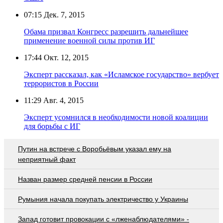
07:15
Дек. 7, 2015
Обама призвал Конгресс разрешить дальнейшее
применение военной силы против ИГ
17:44
Окт. 12, 2015
Эксперт рассказал, как «Исламское государство» вербует
террористов в России
11:29
Авг. 4, 2015
Эксперт усомнился в необходимости новой коалиции
для борьбы с ИГ
Путин на встрече с Воробьёвым указал ему на
неприятный факт
Назван размер средней пенсии в России
Румыния начала покупать электричество у Украины
Запад готовит провокации с «лженаблюдателями» -