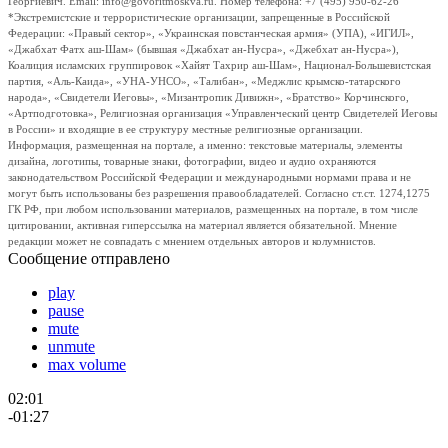
Георгиевич. Email: info@govoritmoskva.ru. Номер телефона: +7 (495) 950-62-26
*Экстремистские и террористические организации, запрещенные в Российской
Федерации: «Правый сектор», «Украинская повстанческая армия» (УПА), «ИГИЛ»,
«Джабхат Фатх аш-Шам» (бывшая «Джабхат ан-Нусра», «Джебхат ан-Нусра»),
Коалиция исламских группировок «Хайят Тахрир аш-Шам», Национал-Большевистская
партия, «Аль-Каида», «УНА-УНСО», «Талибан», «Меджлис крымско-татарского
народа», «Свидетели Иеговы», «Мизантропик Дивижн», «Братство» Корчинского,
«Артподготовка», Религиозная организация «Управленческий центр Свидетелей Иеговы
в России» и входящие в ее структуру местные религиозные организации.
Информация, размещенная на портале, а именно: текстовые материалы, элементы
дизайна, логотипы, товарные знаки, фотографии, видео и аудио охраняются
законодательством Российской Федерации и международными нормами права и не
могут быть использованы без разрешения правообладателей. Согласно ст.ст. 1274,1275
ГК РФ, при любом использовании материалов, размещенных на портале, в том числе
цитировании, активная гиперссылка на материал является обязательной. Мнение
редакции может не совпадать с мнением отдельных авторов и колумнистов.
Сообщение отправлено
play
pause
mute
unmute
max volume
02:01
-01:27