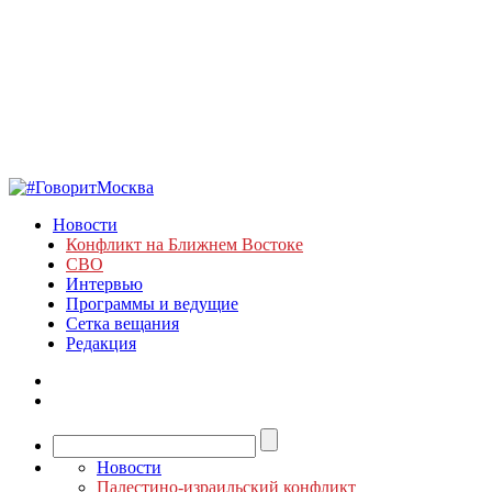
Новости
Конфликт на Ближнем Востоке
СВО
Интервью
Программы и ведущие
Сетка вещания
Редакция
Новости
Палестино-израильский конфликт