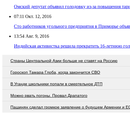
Омский депутат объявил голодовку из-за повышения та
07:11
Окт. 12, 2016
Сто работников угольного предприятия в Приморье объя
13:54
Авг. 9, 2016
Индийская активистка решила прекратить 16-летнюю го
Страны Центральной Азии больше не ставят на Россию
Гороскоп Тамара Глоба, когда закончится СВО
В Уганде школьники попали в смертельное ДТП
Можно рвать погоны. Провал Драпатого
Пашинян сделал громкое заявление о будущем Армении и Е