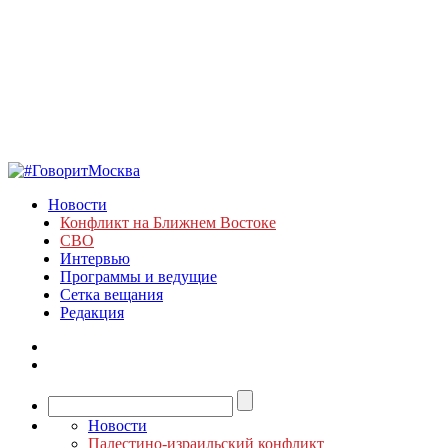
Новости
Конфликт на Ближнем Востоке
СВО
Интервью
Программы и ведущие
Сетка вещания
Редакция
Новости
Палестино-израильский конфликт