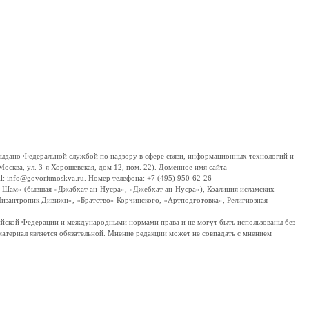
дано Федеральной службой по надзору в сфере связи, информационных технологий и
сква, ул. 3-я Хорошевская, дом 12, пом. 22). Доменное имя сайта
 info@govoritmoskva.ru. Номер телефона: +7 (495) 950-62-26
ш-Шам» (бывшая «Джабхат ан-Нусра», «Джебхат ан-Нусра»), Коалиция исламских
изантропик Дивижн», «Братство» Корчинского, «Артподготовка», Религиозная
ссийской Федерации и международными нормами права и не могут быть использованы без
материал является обязательной. Мнение редакции может не совпадать с мнением