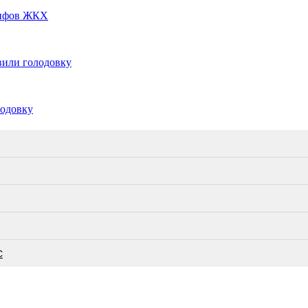
рифов ЖКХ
вили голодовку
лодовку
С