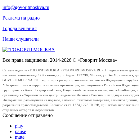
info@govoritmoskva.ru
Реклама на радио
Города вещания
Наши слушатели
Все права защищены. 2014-2026 © «Говорит Москва»
Сетевое издание «ГОВОРИТМОСКВА.РУ/GOVORITMOSKVA.RU». Предназначено для лиц стар
массовых коммуникаций (Роскомнадзор). Адрес: 123298, Москва, ул. 3-я Хорошевская, д
GOVORITMOSKVA.RU. Территория распространения – Российская Федерация и зарубежные с
*Экстремистские и террористические организации, запрещенные в Российской Федераци
группировок «Хайят Тахрир аш-Шам», Национал-Большевистская партия, «Аль-Каида», 
организация «Управленческий центр Свидетелей Иеговы в России» и входящие в ее струк
Информация, размещенная на портале, а именно: текстовые материалы, элементы дизайна
разрешения правообладателей. Согласно ст.ст. 1274,1275 ГК РФ, при любом использовани
отдельных авторов и колумнистов.
Сообщение отправлено
play
pause
mute