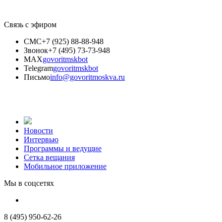
Связь с эфиром
СМС
+7 (925) 88-88-948
Звонок
+7 (495) 73-73-948
MAX
govoritmskbot
Telegram
govoritmskbot
Письмо
info@govoritmoskva.ru
Новости
Интервью
Программы и ведущие
Сетка вещания
Мобильное приложение
Мы в соцсетях
8 (495) 950-62-26