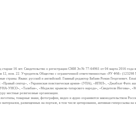
ше 16 лет. Свидетельство о регистрации СМИ Эл № 77-64961 от 04 марта 2016 года вы
ом 12, пом. 22. Учредитель Общество с ограниченной ответственностью «РУ ФМ» (123298 Мо
траны. Языки: русский и английский. Главный редактор Бабаян Роман Георгиевич. Email:
и: «Правый сектор», «Украинская повстанческая армия» (УПА), «ИГИЛ», «Джабхат Фатх а
«УНА-УНСО», «Талибан», «Меджлис крымско-татарского народа», «Свидетели Иеговы», «М
туру местные религиозные организации.
, логотипы, товарные знаки, фотографии, видео и аудио охраняются законодательством Ро
и материалов, размещенных на портале, в том числе цитировании, активная гиперссылка на 