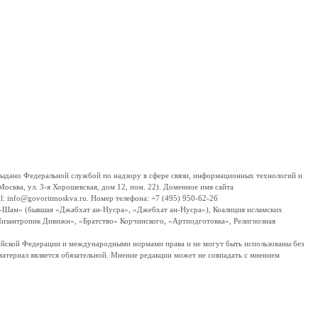
дано Федеральной службой по надзору в сфере связи, информационных технологий и
сква, ул. 3-я Хорошевская, дом 12, пом. 22). Доменное имя сайта
 info@govoritmoskva.ru. Номер телефона: +7 (495) 950-62-26
ш-Шам» (бывшая «Джабхат ан-Нусра», «Джебхат ан-Нусра»), Коалиция исламских
изантропик Дивижн», «Братство» Корчинского, «Артподготовка», Религиозная
ссийской Федерации и международными нормами права и не могут быть использованы без
материал является обязательной. Мнение редакции может не совпадать с мнением