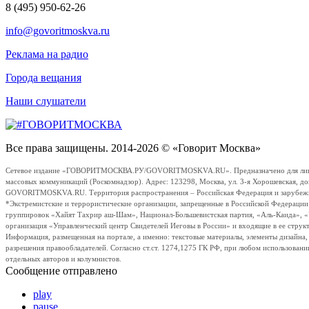
8 (495) 950-62-26
info@govoritmoskva.ru
Реклама на радио
Города вещания
Наши слушатели
Все права защищены. 2014-2026 © «Говорит Москва»
Сетевое издание «ГОВОРИТМОСКВА.РУ/GOVORITMOSKVA.RU». Предназначено для лиц стар
массовых коммуникаций (Роскомнадзор). Адрес: 123298, Москва, ул. 3-я Хорошевская, д
GOVORITMOSKVA.RU. Территория распространения – Российская Федерация и зарубежные с
*Экстремистские и террористические организации, запрещенные в Российской Федераци
группировок «Хайят Тахрир аш-Шам», Национал-Большевистская партия, «Аль-Каида», 
организация «Управленческий центр Свидетелей Иеговы в России» и входящие в ее струк
Информация, размещенная на портале, а именно: текстовые материалы, элементы дизайна
разрешения правообладателей. Согласно ст.ст. 1274,1275 ГК РФ, при любом использовани
отдельных авторов и колумнистов.
Сообщение отправлено
play
pause