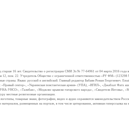
ше 16 лет. Свидетельство о регистрации СМИ Эл № 77-64961 от 04 марта 2016 года вы
ом 12, пом. 22. Учредитель Общество с ограниченной ответственностью «РУ ФМ» (123298 Мо
траны. Языки: русский и английский. Главный редактор Бабаян Роман Георгиевич. Email:
и: «Правый сектор», «Украинская повстанческая армия» (УПА), «ИГИЛ», «Джабхат Фатх а
«УНА-УНСО», «Талибан», «Меджлис крымско-татарского народа», «Свидетели Иеговы», «М
туру местные религиозные организации.
, логотипы, товарные знаки, фотографии, видео и аудио охраняются законодательством Ро
и материалов, размещенных на портале, в том числе цитировании, активная гиперссылка на 