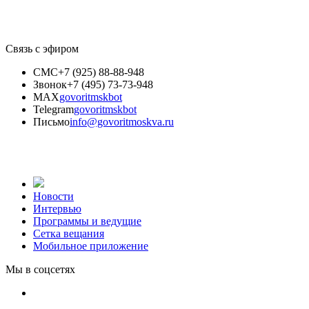
Связь с эфиром
СМС
+7 (925) 88-88-948
Звонок
+7 (495) 73-73-948
MAX
govoritmskbot
Telegram
govoritmskbot
Письмо
info@govoritmoskva.ru
Новости
Интервью
Программы и ведущие
Сетка вещания
Мобильное приложение
Мы в соцсетях