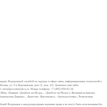
дано Федеральной службой по надзору в сфере связи, информационных технологий и
сква, ул. 3-я Хорошевская, дом 12, пом. 22). Доменное имя сайта
 info@govoritmoskva.ru. Номер телефона: +7 (495) 950-62-26
ш-Шам» (бывшая «Джабхат ан-Нусра», «Джебхат ан-Нусра»), Коалиция исламских
изантропик Дивижн», «Братство» Корчинского, «Артподготовка», Религиозная
ссийской Федерации и международными нормами права и не могут быть использованы без