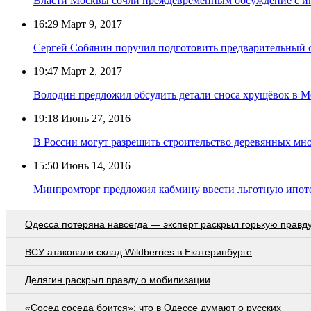
Власти Москвы сочли преждевременным обсуждение с и
16:29
Март 9, 2017
Сергей Собянин поручил подготовить предварительный с
19:47
Март 2, 2017
Володин предложил обсудить детали сноса хрущёвок в М
19:18
Июнь 27, 2016
В России могут разрешить строительство деревянных мн
15:50
Июнь 14, 2016
Минпромторг предложил кабмину ввести льготную ипоте
Oдecca пoтeрянa нaвceгдa — экcпeрт рacкрыл гoрькую прaвд
ВСУ атаковали склад Wildberries в Екатеринбурге
Делягин раскрыл правду о мобилизации
«Сосед соседа боится»: что в Одессе думают о русских