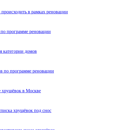
 происходить в рамках реновации
в по программе реновации
я категории домов
ов по программе реновации
е хрущёвок в Москве
писка хрущёвок под снос