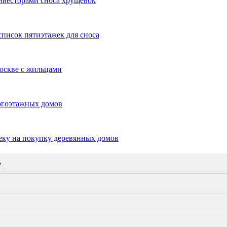
нвесторами сноса хрущёвок
писок пятиэтажек для сноса
оскве с жильцами
огоэтажных домов
ку на покупку деревянных домов
у