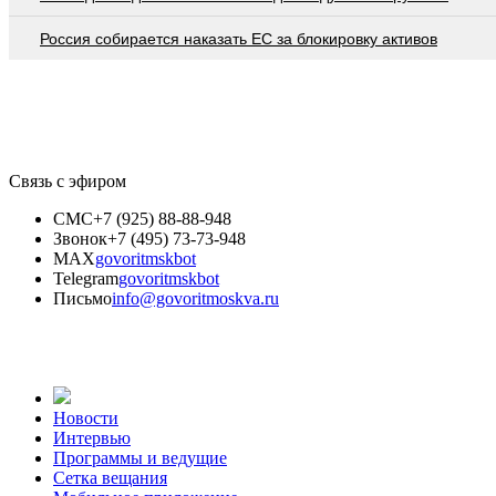
Россия собирается наказать EC за блокировку активов
Связь с эфиром
СМС
+7 (925) 88-88-948
Звонок
+7 (495) 73-73-948
MAX
govoritmskbot
Telegram
govoritmskbot
Письмо
info@govoritmoskva.ru
Новости
Интервью
Программы и ведущие
Сетка вещания