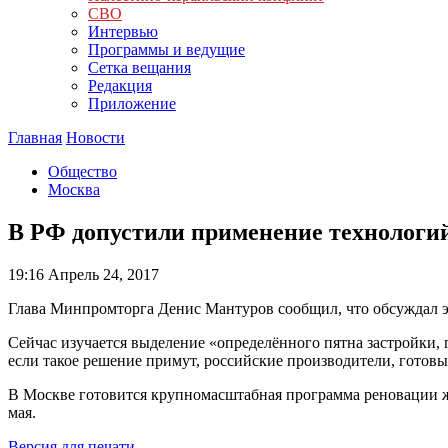
СВО
Интервью
Программы и ведущие
Сетка вещания
Редакция
Приложение
Главная
Новости
Общество
Москва
В РФ допустили применение технологий
19:16
Апрель 24, 2017
Глава Минпромторга Денис Мантуров сообщил, что обсуждал э
Сейчас изучается выделение «определённого пятна застройки,
если такое решение примут, российские производители, готов
В Москве готовится крупномасштабная программа реновации ж
мая.
Версия для печати