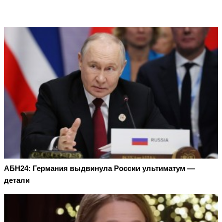
АБН24: Германия выдвинула России ультиматум —
детали