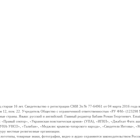
ше 16 лет. Свидетельство о регистрации СМИ Эл № 77-64961 от 04 марта 2016 года вы
ом 12, пом. 22. Учредитель Общество с ограниченной ответственностью «РУ ФМ» (123298 Мо
траны. Языки: русский и английский. Главный редактор Бабаян Роман Георгиевич. Email:
и: «Правый сектор», «Украинская повстанческая армия» (УПА), «ИГИЛ», «Джабхат Фатх а
«УНА-УНСО», «Талибан», «Меджлис крымско-татарского народа», «Свидетели Иеговы», «М
туру местные религиозные организации.
, логотипы, товарные знаки, фотографии, видео и аудио охраняются законодательством Ро