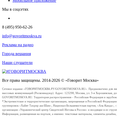
Мобильное приложение
Мы в соцсетях
8 (495) 950-62-26
info@govoritmoskva.ru
Реклама на радио
Города вещания
Наши слушатели
Все права защищены. 2014-2026 © «Говорит Москва»
Сетевое издание «ГОВОРИТМОСКВА.РУ/GOVORITMOSKVA.RU». Предназначено для лиц стар
массовых коммуникаций (Роскомнадзор). Адрес: 123298, Москва, ул. 3-я Хорошевская, д
GOVORITMOSKVA.RU. Территория распространения – Российская Федерация и зарубежные с
*Экстремистские и террористические организации, запрещенные в Российской Федераци
группировок «Хайят Тахрир аш-Шам», Национал-Большевистская партия, «Аль-Каида», 
организация «Управленческий центр Свидетелей Иеговы в России» и входящие в ее струк
Информация, размещенная на портале, а именно: текстовые материалы, элементы дизайна