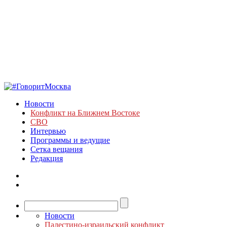
Новости
Конфликт на Ближнем Востоке
СВО
Интервью
Программы и ведущие
Сетка вещания
Редакция
Новости
Палестино-израильский конфликт