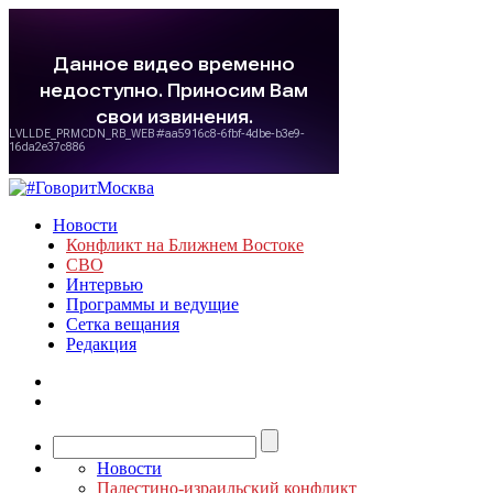
Новости
Конфликт на Ближнем Востоке
СВО
Интервью
Программы и ведущие
Сетка вещания
Редакция
Новости
Палестино-израильский конфликт