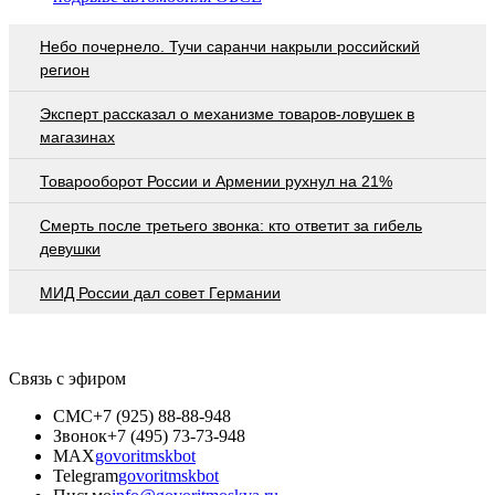
Небо почернело. Тучи саранчи накрыли российский
регион
Эксперт рассказал о механизме товаров-ловушек в
магазинах
Товарооборот России и Армении рухнул на 21%
Смерть после третьего звонка: кто ответит за гибель
девушки
МИД России дал совет Германии
Связь с эфиром
СМС
+7 (925) 88-88-948
Звонок
+7 (495) 73-73-948
MAX
govoritmskbot
Telegram
govoritmskbot