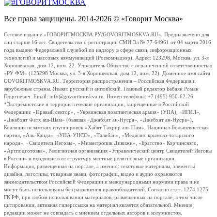
Все права защищены. 2014-2026 © «Говорит Москва»
Сетевое издание «ГОВОРИТМОСКВА.РУ/GOVORITMOSKVA.RU». Предназначено для
лиц старше 16 лет. Свидетельство о регистрации СМИ Эл № 77-64961 от 04 марта 2016
года выдано Федеральной службой по надзору в сфере связи, информационных
технологий и массовых коммуникаций (Роскомнадзор). Адрес: 123298, Москва, ул. 3-я
Хорошевская, дом 12, пом. 22. Учредитель Общество с ограниченной ответственностью
«РУ ФМ» (123298 Москва, ул. 3-я Хорошевская, дом 12, пом. 22). Доменное имя сайта
GOVORITMOSKVA.RU. Территория распространения – Российская Федерация и
зарубежные страны. Языки: русский и английский. Главный редактор Бабаян Роман
Георгиевич. Email: info@govoritmoskva.ru. Номер телефона: +7 (495) 950-62-26
*Экстремистские и террористические организации, запрещенные в Российской
Федерации: «Правый сектор», «Украинская повстанческая армия» (УПА), «ИГИЛ»,
«Джабхат Фатх аш-Шам» (бывшая «Джабхат ан-Нусра», «Джебхат ан-Нусра»),
Коалиция исламских группировок «Хайят Тахрир аш-Шам», Национал-Большевистская
партия, «Аль-Каида», «УНА-УНСО», «Талибан», «Меджлис крымско-татарского
народа», «Свидетели Иеговы», «Мизантропик Дивижн», «Братство» Корчинского,
«Артподготовка», Религиозная организация «Управленческий центр Свидетелей Иеговы
в России» и входящие в ее структуру местные религиозные организации.
Информация, размещенная на портале, а именно: текстовые материалы, элементы
дизайна, логотипы, товарные знаки, фотографии, видео и аудио охраняются
законодательством Российской Федерации и международными нормами права и не
могут быть использованы без разрешения правообладателей. Согласно ст.ст. 1274,1275
ГК РФ, при любом использовании материалов, размещенных на портале, в том числе
цитировании, активная гиперссылка на материал является обязательной. Мнение
редакции может не совпадать с мнением отдельных авторов и колумнистов.