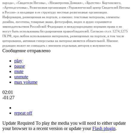
народа», «Свидетели Иеговы», «Мизантропик Дивижн», «Братство» Корчинского,
«Артподготовка», Религиозная организация «Управленческий центр Свидетелей Иеговы
в России» и входящие в ее структуру местные религиозные организации.
Информация, размещенная на портале, а именно: текстовые материалы, элементы
дизайна, логотипы, товарные знаки, фотографии, видео и аудио охраняются
законодательством Российской Федерации и международными нормами права и не
могут быть использованы без разрешения правообладателей. Согласно ст.ст. 1274,1275
ГК РФ, при любом использовании материалов, размещенных на портале, в том числе
цитировании, активная гиперссылка на материал является обязательной. Мнение
редакции может не совпадать с мнением отдельных авторов и колумнистов.
Сообщение отправлено
play
pause
mute
unmute
max volume
02:01
-01:27
repeat off
Update Required
To play the media you will need to either update
your browser to a recent version or update your
Flash plugin
.