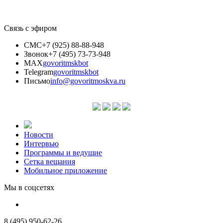
Связь с эфиром
СМС
+7 (925) 88-88-948
Звонок
+7 (495) 73-73-948
MAX
govoritmskbot
Telegram
govoritmskbot
Письмо
info@govoritmoskva.ru
Новости
Интервью
Программы и ведущие
Сетка вещания
Мобильное приложение
Мы в соцсетях
8 (495) 950-62-26