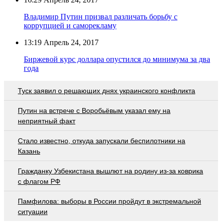
Владимир Путин призвал различать борьбу с
коррупцией и саморекламу
13:19
Апрель 24, 2017
Биржевой курс доллара опустился до минимума за два
года
Туск заявил о решающих днях украинского конфликта
Путин на встрече с Воробьёвым указал ему на
неприятный факт
Стало известно, откуда запускали беспилотники на
Казань
Гражданку Узбекистана вышлют на родину из-за коврика
с флагом РФ
Памфилова: выборы в России пройдут в экстремальной
ситуации