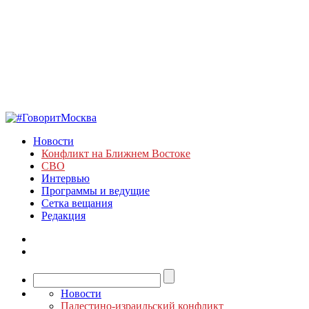
Новости
Конфликт на Ближнем Востоке
СВО
Интервью
Программы и ведущие
Сетка вещания
Редакция
Новости
Палестино-израильский конфликт