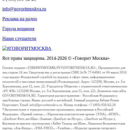
info@govoritmoskva.ru
Реклама на радио
Города вещания
Наши слушатели
Все права защищены. 2014-2026 © «Говорит Москва»
Сетевое издание «ГОВОРИТМОСКВА.РУ/GOVORITMOSKVA.RU». Предназначено для
лиц старше 16 лет. Свидетельство о регистрации СМИ Эл № 77-64961 от 04 марта 2016
года выдано Федеральной службой по надзору в сфере связи, информационных
технологий и массовых коммуникаций (Роскомнадзор). Адрес: 123298, Москва, ул. 3-я
Хорошевская, дом 12, пом. 22. Учредитель Общество с ограниченной ответственностью
«РУ ФМ» (123298 Москва, ул. 3-я Хорошевская, дом 12, пом. 22). Доменное имя сайта
GOVORITMOSKVA.RU. Территория распространения – Российская Федерация и
зарубежные страны. Языки: русский и английский. Главный редактор Бабаян Роман
Георгиевич. Email: info@govoritmoskva.ru. Номер телефона: +7 (495) 950-62-26
*Экстремистские и террористические организации, запрещенные в Российской
Федерации: «Правый сектор», «Украинская повстанческая армия» (УПА), «ИГИЛ»,
«Джабхат Фатх аш-Шам» (бывшая «Джабхат ан-Нусра», «Джебхат ан-Нусра»),
Коалиция исламских группировок «Хайят Тахрир аш-Шам», Национал-Большевистская
партия, «Аль-Каида», «УНА-УНСО», «Талибан», «Меджлис крымско-татарского